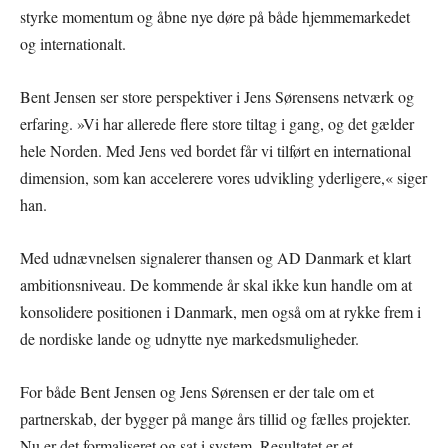
styrke momentum og åbne nye døre på både hjemmemarkedet
og internationalt.
Bent Jensen ser store perspektiver i Jens Sørensens netværk og
erfaring. »Vi har allerede flere store tiltag i gang, og det gælder
hele Norden. Med Jens ved bordet får vi tilført en international
dimension, som kan accelerere vores udvikling yderligere,« siger
han.
Med udnævnelsen signalerer thansen og AD Danmark et klart
ambitionsniveau. De kommende år skal ikke kun handle om at
konsolidere positionen i Danmark, men også om at rykke frem i
de nordiske lande og udnytte nye markedsmuligheder.
For både Bent Jensen og Jens Sørensen er der tale om et
partnerskab, der bygger på mange års tillid og fælles projekter.
Nu er det formaliseret og sat i system. Resultatet er et