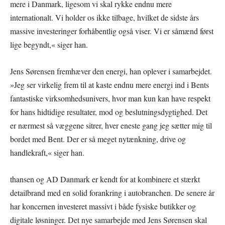
mere i Danmark, ligesom vi skal rykke endnu mere
internationalt. Vi holder os ikke tilbage, hvilket de sidste års
massive investeringer forhåbentlig også viser. Vi er såmænd først
lige begyndt,« siger han.
Jens Sørensen fremhæver den energi, han oplever i samarbejdet.
»Jeg ser virkelig frem til at kaste endnu mere energi ind i Bents
fantastiske virksomhedsunivers, hvor man kun kan have respekt
for hans hidtidige resultater, mod og beslutningsdygtighed. Det
er nærmest så væggene sitrer, hver eneste gang jeg sætter mig til
bordet med Bent. Der er så meget nytænkning, drive og
handlekraft,« siger han.
thansen og AD Danmark er kendt for at kombinere et stærkt
detailbrand med en solid forankring i autobranchen. De senere år
har koncernen investeret massivt i både fysiske butikker og
digitale løsninger. Det nye samarbejde med Jens Sørensen skal