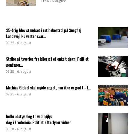
11:56 - 6. august
35-årig blev standset i rutinekontrol på Snoghøj
Landevej: Nu venter svar...
09:55 - 6. august
Stribe af tyverier fra biler på et enkelt døgn: Politiet
gentager...
09:28 - 6. august
Mathias Gidsel skal møde noget, han ikke er god til: I...
09:25 - 6. august
Indbrudstyv slog til ved højlys
dag i Fredericia: Politiet efterlyser vidner
09:20 - 6. august