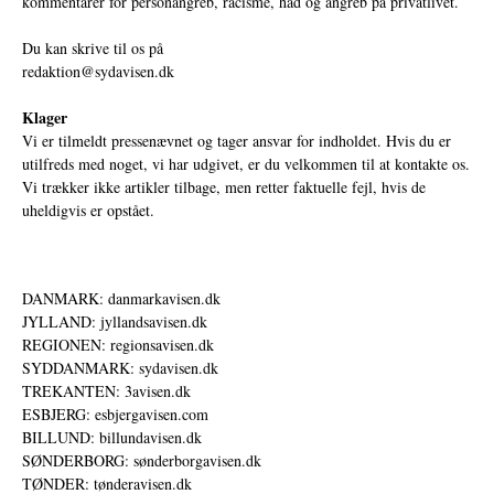
kommentarer for personangreb, racisme, had og angreb på privatlivet.
Du kan skrive til os på
redaktion@sydavisen.dk
Klager
Vi er tilmeldt pressenævnet og tager ansvar for indholdet. Hvis du er
utilfreds med noget, vi har udgivet, er du velkommen til at kontakte os.
Vi trækker ikke artikler tilbage, men retter faktuelle fejl, hvis de
uheldigvis er opstået.
DANMARK: danmarkavisen.dk
JYLLAND: jyllandsavisen.dk
REGIONEN: regionsavisen.dk
SYDDANMARK: sydavisen.dk
TREKANTEN: 3avisen.dk
ESBJERG: esbjergavisen.com
BILLUND: billundavisen.dk
SØNDERBORG: sønderborgavisen.dk
TØNDER: tønderavisen.dk