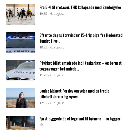
Fra 8-4 til øretæver. FHK kollapsede mod Sønderjyske
19:59 - 6. august
Efter to døgns forsvinden: 15-årig pige fra Hedensted
fundet i live...
18:23 - 6. august
Påvirket bilist smadrede ind i tankanlæg – og beruset
togpassager befamlede...
15:20 - 6. august
Louise Mejnert Ferslev om vejen mod en tredje
Lillebæltsbro: »Jeg synes,...
12:32 - 6. august
Først byggede de et legeland til børnene – nu bygger
de...