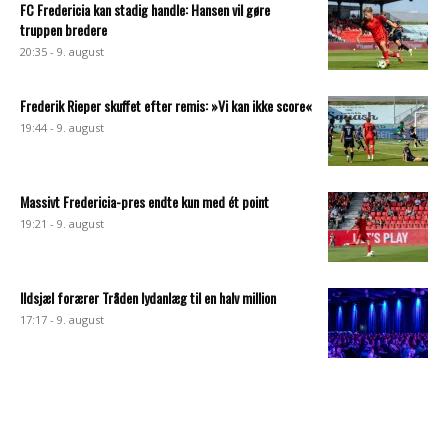
FC Fredericia kan stadig handle: Hansen vil gøre
truppen bredere
20:35 - 9. august
Frederik Rieper skuffet efter remis: »Vi kan ikke score«
19:44 - 9. august
Massivt Fredericia-pres endte kun med ét point
19:21 - 9. august
Ildsjæl forærer Tråden lydanlæg til en halv million
17:17 - 9. august