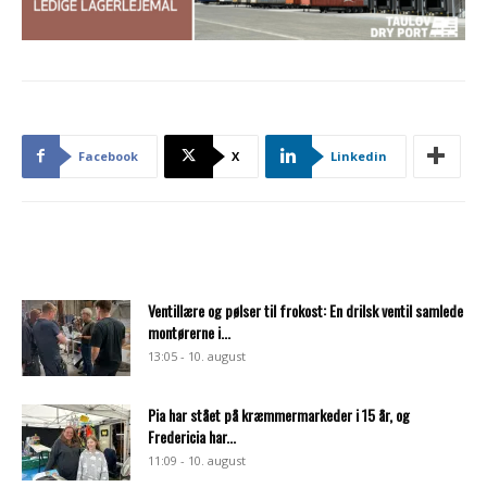
Facebook
X
Linkedin
Ventillære og pølser til frokost: En drilsk ventil samlede
montørerne i...
13:05 - 10. august
Pia har stået på kræmmermarkeder i 15 år, og
Fredericia har...
11:09 - 10. august