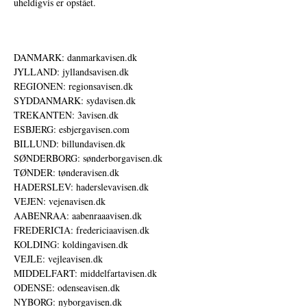
uheldigvis er opstået.
DANMARK: danmarkavisen.dk
JYLLAND: jyllandsavisen.dk
REGIONEN: regionsavisen.dk
SYDDANMARK: sydavisen.dk
TREKANTEN: 3avisen.dk
ESBJERG: esbjergavisen.com
BILLUND: billundavisen.dk
SØNDERBORG: sønderborgavisen.dk
TØNDER: tønderavisen.dk
HADERSLEV: haderslevavisen.dk
VEJEN: vejenavisen.dk
AABENRAA: aabenraaavisen.dk
FREDERICIA: fredericiaavisen.dk
KOLDING: koldingavisen.dk
VEJLE: vejleavisen.dk
MIDDELFART: middelfartavisen.dk
ODENSE: odenseavisen.dk
NYBORG: nyborgavisen.dk