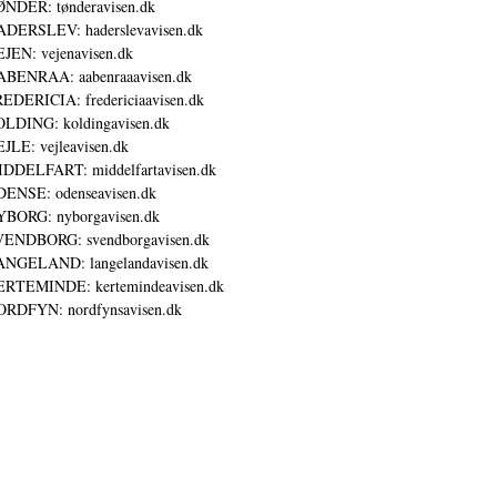
NDER: tønderavisen.dk
DERSLEV: haderslevavisen.dk
JEN: vejenavisen.dk
BENRAA: aabenraaavisen.dk
EDERICIA: fredericiaavisen.dk
LDING: koldingavisen.dk
JLE: vejleavisen.dk
DDELFART: middelfartavisen.dk
ENSE: odenseavisen.dk
BORG: nyborgavisen.dk
ENDBORG: svendborgavisen.dk
NGELAND: langelandavisen.dk
RTEMINDE: kertemindeavisen.dk
RDFYN: nordfynsavisen.dk