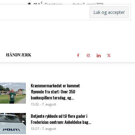
C
18.4
Copenhagen
fredag 7. august 2026
HÅNDVÆRK
Kræmmermarkedet er kommet
flyvende fra start: Over 350
bankospillere torsdag, og...
15:32 - 7. august
Betjente rykkede ud til flere gader i
Fredericias centrum: Anholdelse bag...
13:27 - 7. august