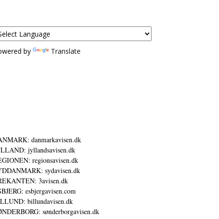
owered by
Translate
ANMARK: danmarkavisen.dk
LLAND: jyllandsavisen.dk
GIONEN: regionsavisen.dk
YDDANMARK: sydavisen.dk
REKANTEN: 3avisen.dk
BJERG: esbjergavisen.com
LLUND: billundavisen.dk
NDERBORG: sønderborgavisen.dk