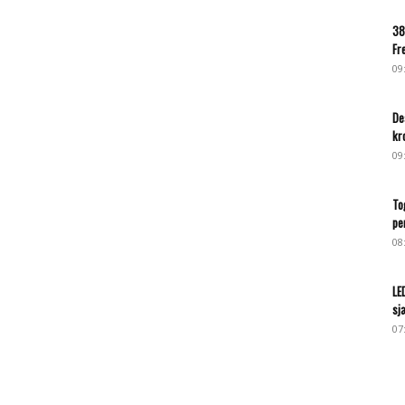
38
Fr
09
De
kr
09
To
pe
08
LE
sj
07