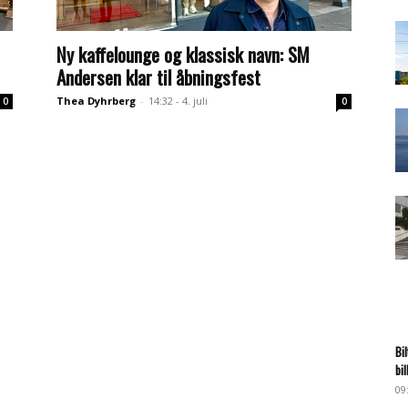
Ny kaffelounge og klassisk navn: SM
Andersen klar til åbningsfest
Thea Dyhrberg
-
14:32 - 4. juli
0
0
Bi
bi
09