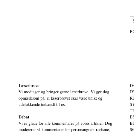
P
Læserbreve
D
Vi modtager og bringer gerne læserbreve. Vi gør dog
JY
opmærksom på, at læserbrevet skal være unikt og
RE
udelukkende indsendt til os.
S
T
Debat
ES
Vi er glade for alle kommentarer på vores artikler. Dog
BI
modererer vi kommentarer for personangreb, racisme,
SØ