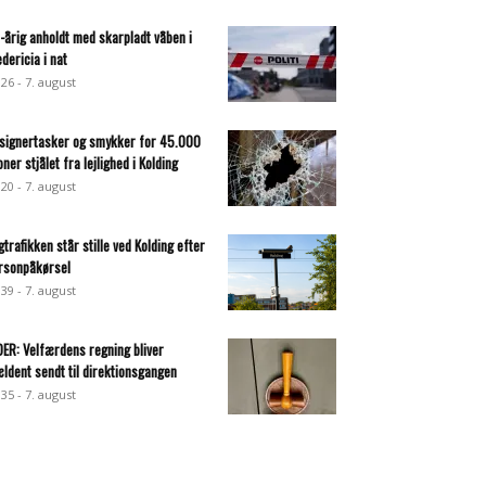
-årig anholdt med skarpladt våben i
edericia i nat
:26 - 7. august
signertasker og smykker for 45.000
oner stjålet fra lejlighed i Kolding
:20 - 7. august
gtrafikken står stille ved Kolding efter
rsonpåkørsel
:39 - 7. august
DER: Velfærdens regning bliver
ældent sendt til direktionsgangen
:35 - 7. august