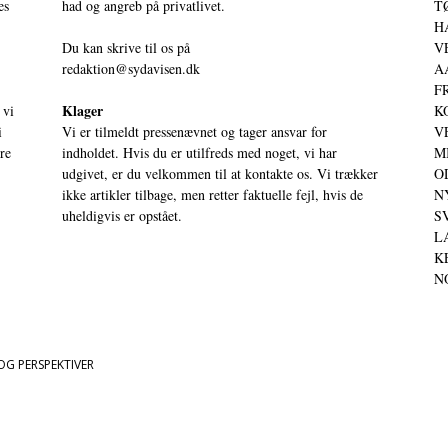
es
had og angreb på privatlivet.
TØ
HA
Du kan skrive til os på
VE
redaktion@sydavisen.dk
AA
FR
Klager
 vi
KO
i
Vi er tilmeldt pressenævnet og tager ansvar for
VE
ere
indholdet. Hvis du er utilfreds med noget, vi har
MI
udgivet, er du velkommen til at kontakte os. Vi trækker
OD
ikke artikler tilbage, men retter faktuelle fejl, hvis de
NY
uheldigvis er opstået.
SV
LA
KE
NO
OG PERSPEKTIVER