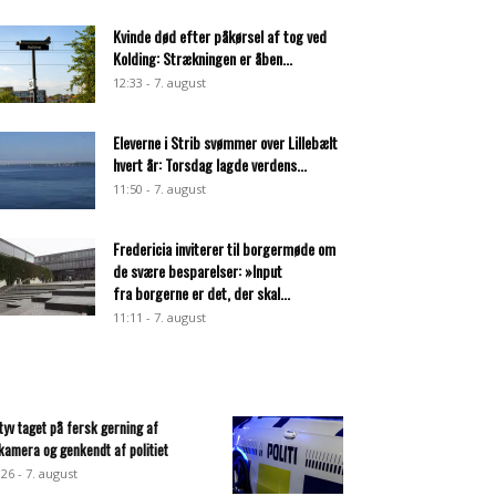
Kvinde død efter påkørsel af tog ved
Kolding: Strækningen er åben...
12:33 - 7. august
Eleverne i Strib svømmer over Lillebælt
hvert år: Torsdag lagde verdens...
11:50 - 7. august
Fredericia inviterer til borgermøde om
de svære besparelser: »Input
fra borgerne er det, der skal...
11:11 - 7. august
ltyv taget på fersk gerning af
lkamera og genkendt af politiet
:26 - 7. august