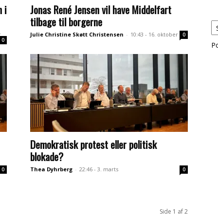
 i
Jonas René Jensen vil have Middelfart
tilbage til borgerne
r
Julie Christine Skøtt Christensen
-
10:43 - 16. oktober
0
0
P
Demokratisk protest eller politisk
blokade?
Thea Dyhrberg
-
22:46 - 3. marts
0
0
Side 1 af 2