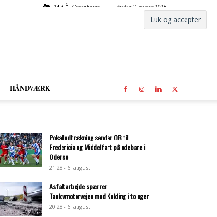
C
14.5
Copenhagen
fredag 7. august 2026
HÅNDVÆRK
Pokallodtrækning sender OB til
Fredericia og Middelfart på udebane i
Odense
21:28 - 6. august
Asfaltarbejde spærrer
Taulovmotorvejen mod Kolding i to uger
20:28 - 6. august