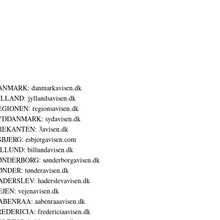
ANMARK: danmarkavisen.dk
LLAND: jyllandsavisen.dk
GIONEN: regionsavisen.dk
YDDANMARK: sydavisen.dk
REKANTEN: 3avisen.dk
BJERG: esbjergavisen.com
LLUND: billundavisen.dk
NDERBORG: sønderborgavisen.dk
NDER: tønderavisen.dk
DERSLEV: haderslevavisen.dk
JEN: vejenavisen.dk
BENRAA: aabenraaavisen.dk
EDERICIA: fredericiaavisen.dk