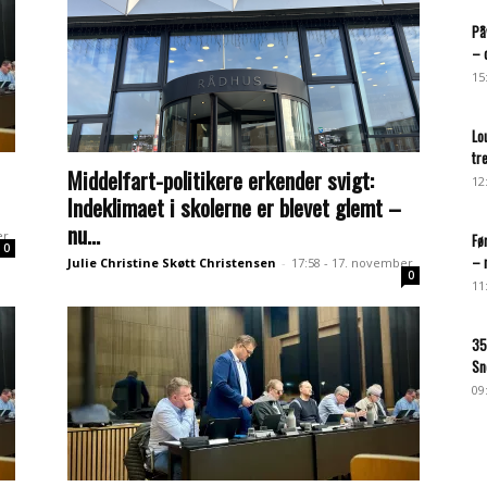
På
– 
15
Lo
tr
Middelfart-politikere erkender svigt:
12
Indeklimaet i skolerne er blevet glemt –
nu...
er
Fø
0
– 
Julie Christine Skøtt Christensen
-
17:58 - 17. november
0
11
35
Sn
09