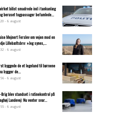
virket bilist smadrede ind i tankanlæg
og beruset togpassager befamlede...
:20 - 6. august
uise Mejnert Ferslev om vejen mod en
edje Lillebæltsbro: »Jeg synes,...
:32 - 6. august
rst byggede de et legeland til børnene
nu bygger de...
:56 - 6. august
-årig blev standset i rutinekontrol på
oghøj Landevej: Nu venter svar...
:55 - 6. august