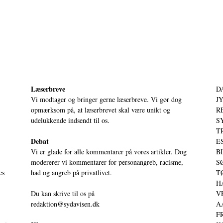
Læserbreve
D
Vi modtager og bringer gerne læserbreve. Vi gør dog
JY
opmærksom på, at læserbrevet skal være unikt og
RE
udelukkende indsendt til os.
S
T
Debat
ES
Vi er glade for alle kommentarer på vores artikler. Dog
BI
modererer vi kommentarer for personangreb, racisme,
SØ
es
had og angreb på privatlivet.
TØ
HA
Du kan skrive til os på
VE
redaktion@sydavisen.dk
AA
FR