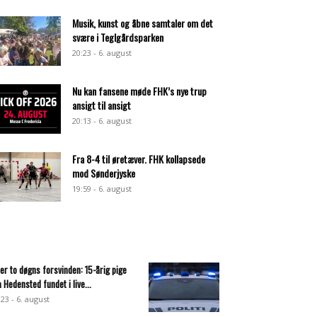
Musik, kunst og åbne samtaler om det
svære i Teglgårdsparken
20:23 - 6. august
Nu kan fansene møde FHK’s nye trup
ansigt til ansigt
20:13 - 6. august
Fra 8-4 til øretæver. FHK kollapsede
mod Sønderjyske
19:59 - 6. august
ter to døgns forsvinden: 15-årig pige
a Hedensted fundet i live...
:23 - 6. august