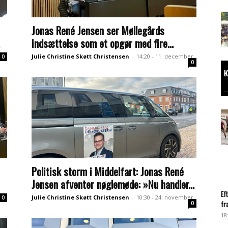
Jonas René Jensen ser Møllegårds
indsættelse som et opgør med fire...
Julie Christine Skøtt Christensen
-
14:20 - 11. december
0
0
Politisk storm i Middelfart: Jonas René
Jensen afventer nøglemøde: »Nu handler...
Ef
Julie Christine Skøtt Christensen
-
10:30 - 24. november
0
fr
0
18