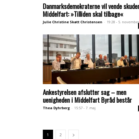
Danmarksdemokraterne vil vende skuden
Middelfart: »Tilliden skal tilbage«
Julie Christine Skøtt Christensen
-
19:28 - 5. novembe
Ankestyrelsen afslutter sag – men
uenigheden i Middelfart Byråd består
Thea Dyhrberg
-
15:57 - 7. maj
1
2