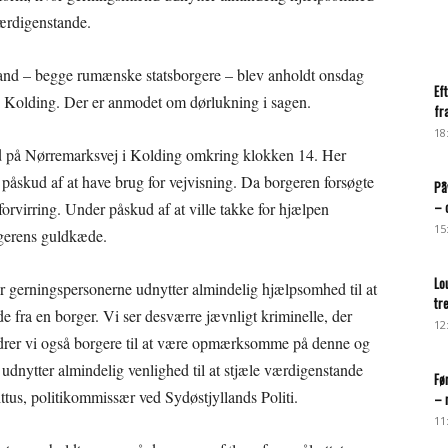
værdigenstande.
mand – begge rumænske statsborgere – blev anholdt onsdag
Ef
n i Kolding. Der er anmodet om dørlukning i sagen.
fr
18
sted på Nørremarksvej i Kolding omkring klokken 14. Her
 påskud af at have brug for vejvisning. Da borgeren forsøgte
På
– 
 forvirring. Under påskud af at ville takke for hjælpen
15
rgerens guldkæde.
Lo
vor gerningspersonerne udnytter almindelig hjælpsomhed til at
tr
fra en borger. Vi ser desværre jævnligt kriminelle, der
12
rer vi også borgere til at være opmærksomme på denne og
 udnytter almindelig venlighed til at stjæle værdigenstande
Fø
tus, politikommissær ved Sydøstjyllands Politi.
– 
11