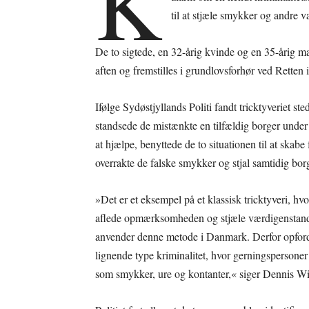
K
til at stjæle smykker og andre 
De to sigtede, en 32-årig kvinde og en 35-årig 
aften og fremstilles i grundlovsforhør ved Rette
Ifølge Sydøstjyllands Politi fandt tricktyveriet 
standsede de mistænkte en tilfældig borger under
at hjælpe, benyttede de to situationen til at skabe
overrakte de falske smykker og stjal samtidig bo
»Det er et eksempel på et klassisk tricktyveri, h
aflede opmærksomheden og stjæle værdigenstande 
anvender denne metode i Danmark. Derfor opford
lignende type kriminalitet, hvor gerningspersoner
som smykker, ure og kontanter,« siger Dennis Wit