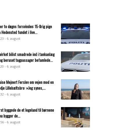
ter to døgns forsvinden: 15-årig pige
a Hedensted fundet i live...
:23 - 6. august
virket bilist smadrede ind i tankanlæg
og beruset togpassager befamlede...
:20 - 6. august
uise Mejnert Ferslev om vejen mod en
edje Lillebæltsbro: »Jeg synes,...
:32 - 6. august
rst byggede de et legeland til børnene
nu bygger de...
:56 - 6. august