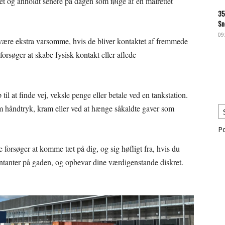
ceret og anholdt senere på dagen som følge af en målrettet
35
Sn
09
t være ekstra varsomme, hvis de bliver kontaktet af fremmede
orsøger at skabe fysisk kontakt eller aflede
l at finde vej, veksle penge eller betale ved en tankstation.
 håndtryk, kram eller ved at hænge såkaldte gaver som
P
e forsøger at komme tæt på dig, og sig høfligt fra, hvis du
ontanter på gaden, og opbevar dine værdigenstande diskret.