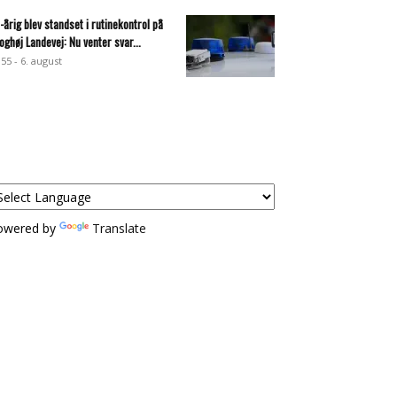
-årig blev standset i rutinekontrol på
oghøj Landevej: Nu venter svar...
:55 - 6. august
owered by
Translate