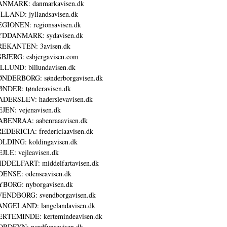
ANMARK: danmarkavisen.dk
LLAND: jyllandsavisen.dk
GIONEN: regionsavisen.dk
YDDANMARK: sydavisen.dk
REKANTEN: 3avisen.dk
BJERG: esbjergavisen.com
LLUND: billundavisen.dk
NDERBORG: sønderborgavisen.dk
NDER: tønderavisen.dk
DERSLEV: haderslevavisen.dk
JEN: vejenavisen.dk
BENRAA: aabenraaavisen.dk
EDERICIA: fredericiaavisen.dk
LDING: koldingavisen.dk
JLE: vejleavisen.dk
DDELFART: middelfartavisen.dk
ENSE: odenseavisen.dk
BORG: nyborgavisen.dk
ENDBORG: svendborgavisen.dk
NGELAND: langelandavisen.dk
RTEMINDE: kertemindeavisen.dk
RDFYN: nordfynsavisen.dk