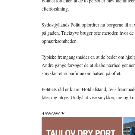
Politiet fortæller, at de to personer blev identifi
efterforskning.
Sydøstjyllands Politi opfordrer nu borgerne til a
på gaden. Tricktyve bruger ofte metoder, hvor de f
opmærksomheden.
Typiske fremgangsmåder er, at de beder om hjælp ti
Andre gange forsøger de at skabe nærhed gennem
smykker eller parfume om halsen på ofret.
Politiets råd er klare: Hold afstand, hvis fremmed
føler dig utryg. Undgå at vise smykker, ure og k
ANNONCE