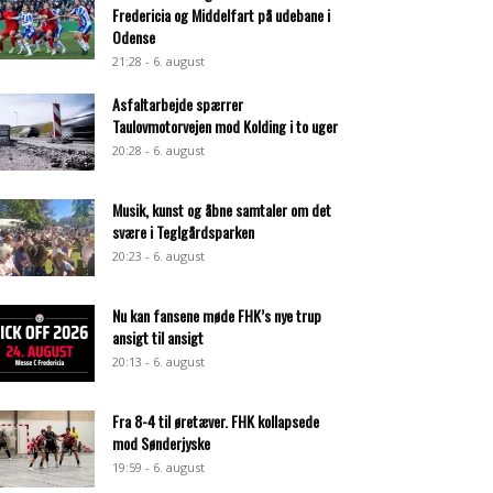
Fredericia og Middelfart på udebane i
Odense
21:28 - 6. august
Asfaltarbejde spærrer
Taulovmotorvejen mod Kolding i to uger
20:28 - 6. august
Musik, kunst og åbne samtaler om det
svære i Teglgårdsparken
20:23 - 6. august
Nu kan fansene møde FHK’s nye trup
ansigt til ansigt
20:13 - 6. august
Fra 8-4 til øretæver. FHK kollapsede
mod Sønderjyske
19:59 - 6. august