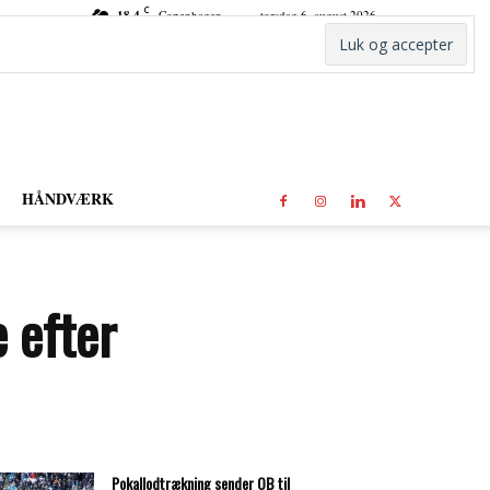
C
18.4
Copenhagen
torsdag 6. august 2026
HÅNDVÆRK
e efter
Pokallodtrækning sender OB til