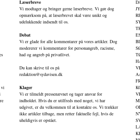
Læserbreve
D
Vi modtager og bringer gerne læserbreve. Vi gør dog
JY
opmærksom på, at læserbrevet skal være unikt og
RE
udelukkende indsendt til os.
S
T
Debat
ES
Vi er glade for alle kommentarer på vores artikler. Dog
BI
modererer vi kommentarer for personangreb, racisme,
SØ
es
had og angreb på privatlivet.
TØ
HA
Du kan skrive til os på
VE
redaktion@sydavisen.dk
AA
FR
Klager
 vi
KO
i
Vi er tilmeldt pressenævnet og tager ansvar for
VE
ere
indholdet. Hvis du er utilfreds med noget, vi har
MI
udgivet, er du velkommen til at kontakte os. Vi trækker
OD
ikke artikler tilbage, men retter faktuelle fejl, hvis de
NY
uheldigvis er opstået.
SV
LA
KE
NO