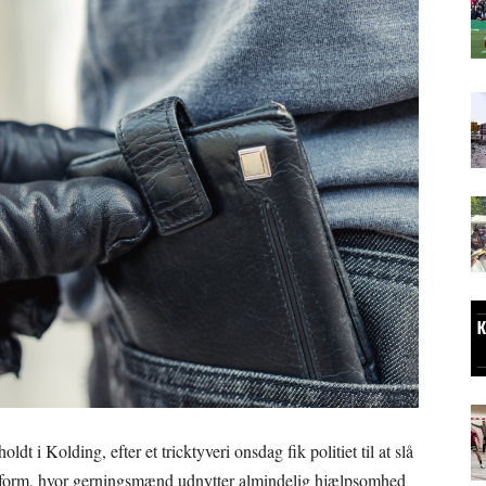
oldt i Kolding, efter et tricktyveri onsdag fik politiet til at slå
tsform, hvor gerningsmænd udnytter almindelig hjælpsomhed