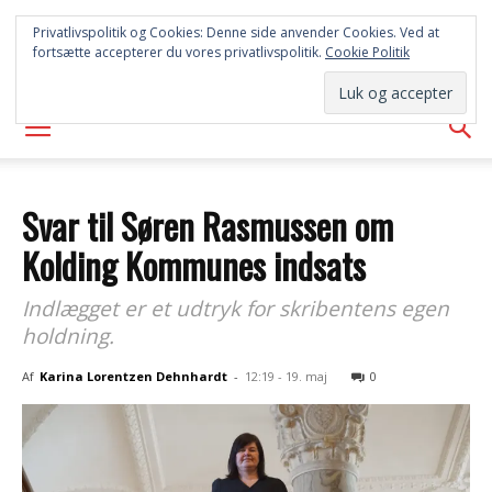
SYD
Privatlivspolitik og Cookies: Denne side anvender Cookies. Ved at
fortsætte accepterer du vores privatlivspolitik.
Cookie Politik
AVISEN
Svar til Søren Rasmussen om
Kolding Kommunes indsats
Indlægget er et udtryk for skribentens egen
holdning.
Af
Karina Lorentzen Dehnhardt
-
12:19 - 19. maj
0