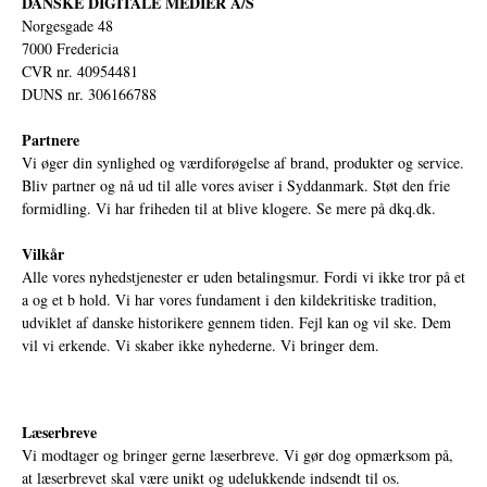
DANSKE DIGITALE MEDIER A/S
Norgesgade 48
7000 Fredericia
CVR nr. 40954481
DUNS nr. 306166788
Partnere
Vi øger din synlighed og værdiforøgelse af brand, produkter og service.
Bliv partner og nå ud til alle vores aviser i Syddanmark. Støt den frie
formidling. Vi har friheden til at blive klogere. Se mere på
dkq.dk.
Vilkår
Alle vores nyhedstjenester er uden betalingsmur. Fordi vi ikke tror på et
a og et b hold. Vi har vores fundament i den kildekritiske tradition,
udviklet af danske historikere gennem tiden. Fejl kan og vil ske. Dem
vil vi erkende. Vi skaber ikke nyhederne. Vi bringer dem.
Læserbreve
Vi modtager og bringer gerne læserbreve. Vi gør dog opmærksom på,
at læserbrevet skal være unikt og udelukkende indsendt til os.