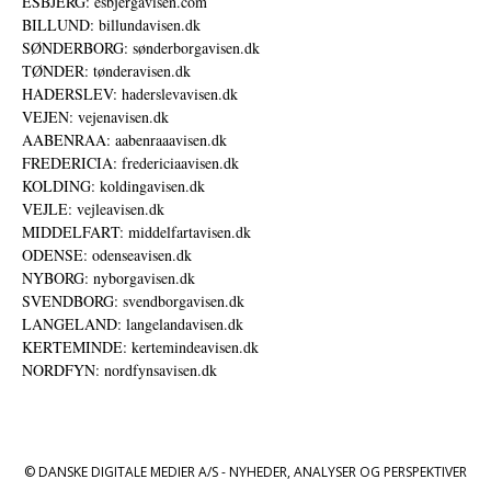
ESBJERG: esbjergavisen.com
BILLUND: billundavisen.dk
SØNDERBORG: sønderborgavisen.dk
TØNDER: tønderavisen.dk
HADERSLEV: haderslevavisen.dk
VEJEN: vejenavisen.dk
AABENRAA: aabenraaavisen.dk
FREDERICIA: fredericiaavisen.dk
KOLDING: koldingavisen.dk
VEJLE: vejleavisen.dk
MIDDELFART: middelfartavisen.dk
ODENSE: odenseavisen.dk
NYBORG: nyborgavisen.dk
SVENDBORG: svendborgavisen.dk
LANGELAND: langelandavisen.dk
KERTEMINDE: kertemindeavisen.dk
NORDFYN: nordfynsavisen.dk
© DANSKE DIGITALE MEDIER A/S - NYHEDER, ANALYSER OG PERSPEKTIVER