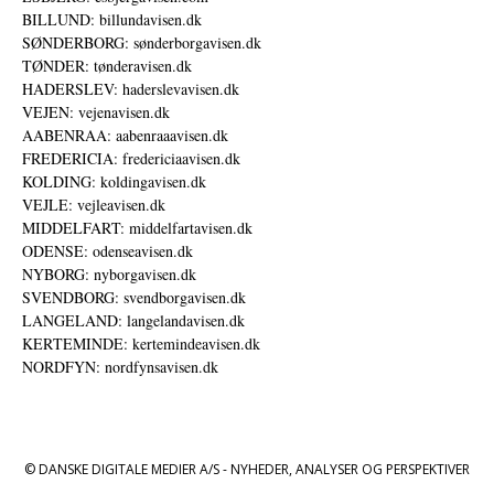
BILLUND: billundavisen.dk
SØNDERBORG: sønderborgavisen.dk
TØNDER: tønderavisen.dk
HADERSLEV: haderslevavisen.dk
VEJEN: vejenavisen.dk
AABENRAA: aabenraaavisen.dk
FREDERICIA: fredericiaavisen.dk
KOLDING: koldingavisen.dk
VEJLE: vejleavisen.dk
MIDDELFART: middelfartavisen.dk
ODENSE: odenseavisen.dk
NYBORG: nyborgavisen.dk
SVENDBORG: svendborgavisen.dk
LANGELAND: langelandavisen.dk
KERTEMINDE: kertemindeavisen.dk
NORDFYN: nordfynsavisen.dk
© DANSKE DIGITALE MEDIER A/S - NYHEDER, ANALYSER OG PERSPEKTIVER