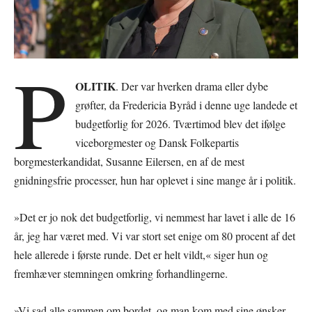
P
OLITIK
. Der var hverken drama eller dybe
grøfter, da Fredericia Byråd i denne uge landede et
budgetforlig for 2026. Tværtimod blev det ifølge
viceborgmester og Dansk Folkepartis
borgmesterkandidat, Susanne Eilersen, en af de mest
gnidningsfrie processer, hun har oplevet i sine mange år i politik.
»Det er jo nok det budgetforlig, vi nemmest har lavet i alle de 16
år, jeg har været med. Vi var stort set enige om 80 procent af det
hele allerede i første runde. Det er helt vildt,« siger hun og
fremhæver stemningen omkring forhandlingerne.
»Vi sad alle sammen om bordet, og man kom med sine ønsker.