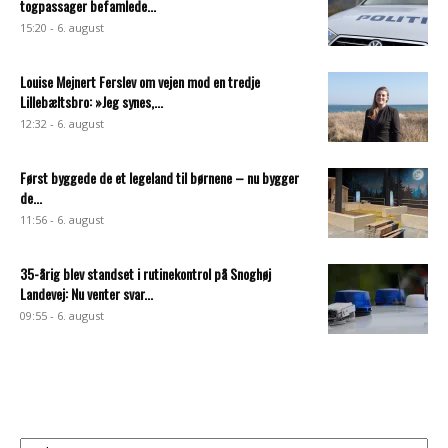
togpassager befamlede...
15:20 - 6. august
Louise Mejnert Ferslev om vejen mod en tredje
Lillebæltsbro: »Jeg synes,...
12:32 - 6. august
Først byggede de et legeland til børnene – nu bygger
de...
11:56 - 6. august
35-årig blev standset i rutinekontrol på Snoghøj
Landevej: Nu venter svar...
09:55 - 6. august