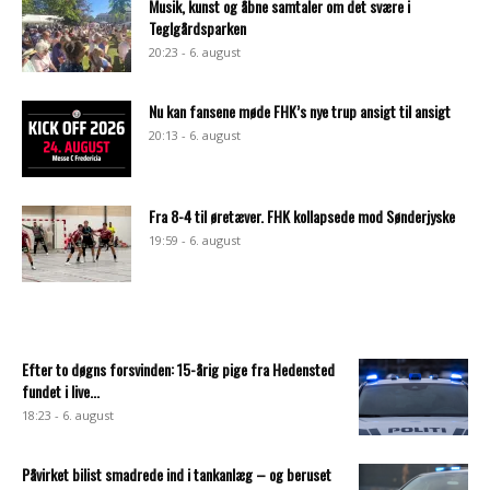
Musik, kunst og åbne samtaler om det svære i
Teglgårdsparken
20:23 - 6. august
Nu kan fansene møde FHK’s nye trup ansigt til ansigt
20:13 - 6. august
Fra 8-4 til øretæver. FHK kollapsede mod Sønderjyske
19:59 - 6. august
Efter to døgns forsvinden: 15-årig pige fra Hedensted
fundet i live...
18:23 - 6. august
Påvirket bilist smadrede ind i tankanlæg – og beruset