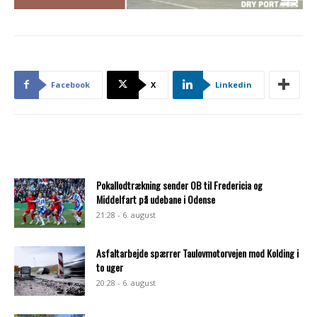
Facebook
X
Linkedin
Pokallodtrækning sender OB til Fredericia og
Middelfart på udebane i Odense
21:28 - 6. august
Asfaltarbejde spærrer Taulovmotorvejen mod Kolding i
to uger
20:28 - 6. august