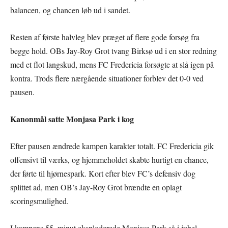
balancen, og chancen løb ud i sandet.
Resten af første halvleg blev præget af flere gode forsøg fra
begge hold. OBs Jay-Roy Grot tvang Birksø ud i en stor redning
med et flot langskud, mens FC Fredericia forsøgte at slå igen på
kontra. Trods flere nærgående situationer forblev det 0-0 ved
pausen.
Kanonmål satte Monjasa Park i kog
Efter pausen ændrede kampen karakter totalt. FC Fredericia gik
offensivt til værks, og hjemmeholdet skabte hurtigt en chance,
der førte til hjørnespark. Kort efter blev FC’s defensiv dog
splittet ad, men OB’s Jay-Roy Grot brændte en oplagt
scoringsmulighed.
I kampens 55. minut eksploderede Monjasa Park så i jubel.