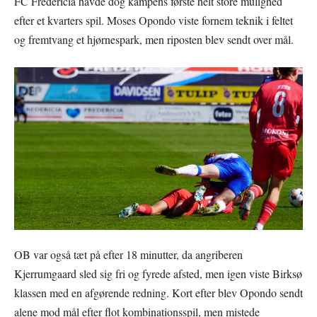
FC Fredericia havde dog kampens første helt store mulighed
efter et kvarters spil. Moses Opondo viste fornem teknik i feltet
og fremtvang et hjørnespark, men riposten blev sendt over mål.
OB var også tæt på efter 18 minutter, da angriberen
Kjerrumgaard sled sig fri og fyrede afsted, men igen viste Birksø
klassen med en afgørende redning. Kort efter blev Opondo sendt
alene mod mål efter flot kombinationsspil, men mistede