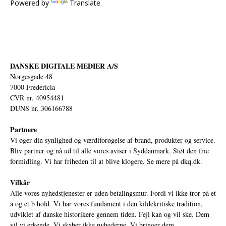
Powered by
Translate
DANSKE DIGITALE MEDIER A/S
Norgesgade 48
7000 Fredericia
CVR nr. 40954481
DUNS nr. 306166788
Partnere
Vi øger din synlighed og værdiforøgelse af brand, produkter og service.
Bliv partner og nå ud til alle vores aviser i Syddanmark. Støt den frie
formidling. Vi har friheden til at blive klogere. Se mere på
dkq.dk.
Vilkår
Alle vores nyhedstjenester er uden betalingsmur. Fordi vi ikke tror på et
a og et b hold. Vi har vores fundament i den kildekritiske tradition,
udviklet af danske historikere gennem tiden. Fejl kan og vil ske. Dem
vil vi erkende. Vi skaber ikke nyhederne. Vi bringer dem.