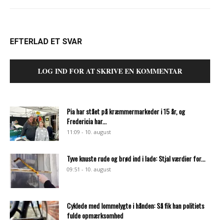
EFTERLAD ET SVAR
LOG IND FOR AT SKRIVE EN KOMMENTAR
Pia har stået på kræmmermarkeder i 15 år, og
Fredericia har...
11:09 - 10. august
Tyve knuste rude og brød ind i lade: Stjal værdier for...
09:51 - 10. august
Cyklede med lommelygte i hånden: Så fik han politiets
fulde opmærksomhed