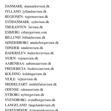
DANMARK: danmarkavisen.dk
JYLLAND: jyllandsavisen.dk
REGIONEN: regionsavisen.dk
SYDDANMARK: sydavisen.dk
TREKANTEN: 3avisen.dk
ESBJERG: esbjergavisen.com
BILLUND: billundavisen.dk
SØNDERBORG: sønderborgavisen.dk
TØNDER: tønderavisen.dk
HADERSLEV: haderslevavisen.dk
VEJEN: vejenavisen.dk
AABENRAA: aabenraaavisen.dk
FREDERICIA: fredericiaavisen.dk
KOLDING: koldingavisen.dk
VEJLE: vejleavisen.dk
MIDDELFART: middelfartavisen.dk
ODENSE: odenseavisen.dk
NYBORG: nyborgavisen.dk
SVENDBORG: svendborgavisen.dk
LANGELAND: langelandavisen.dk
KERTEMINDE: kertemindeavisen.dk