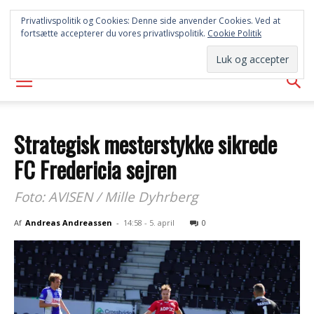
SYD
Privatlivspolitik og Cookies: Denne side anvender Cookies. Ved at
fortsætte accepterer du vores privatlivspolitik.
Cookie Politik
AVISEN
Strategisk mesterstykke sikrede
FC Fredericia sejren
Foto: AVISEN / Mille Dyhrberg
Af
Andreas Andreassen
-
14:58 - 5. april
0