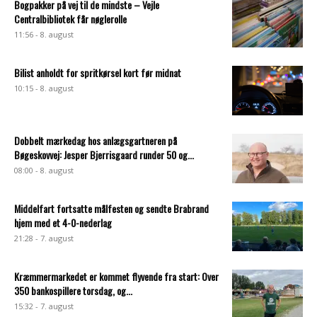
Bogpakker på vej til de mindste – Vejle
Centralbibliotek får nøglerolle
11:56 - 8. august
Bilist anholdt for spritkørsel kort før midnat
10:15 - 8. august
Dobbelt mærkedag hos anlægsgartneren på
Bøgeskovvej: Jesper Bjerrisgaard runder 50 og...
08:00 - 8. august
Middelfart fortsatte målfesten og sendte Brabrand
hjem med et 4-0-nederlag
21:28 - 7. august
Kræmmermarkedet er kommet flyvende fra start: Over
350 bankospillere torsdag, og...
15:32 - 7. august