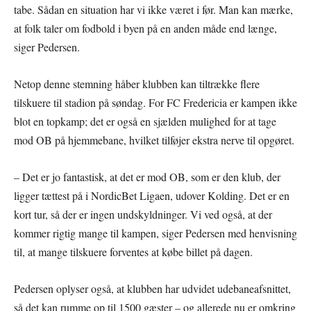
tabe. Sådan en situation har vi ikke været i før. Man kan mærke,
at folk taler om fodbold i byen på en anden måde end længe,
siger Pedersen.
Netop denne stemning håber klubben kan tiltrække flere
tilskuere til stadion på søndag. For FC Fredericia er kampen ikke
blot en topkamp; det er også en sjælden mulighed for at tage
mod OB på hjemmebane, hvilket tilføjer ekstra nerve til opgøret.
– Det er jo fantastisk, at det er mod OB, som er den klub, der
ligger tættest på i NordicBet Ligaen, udover Kolding. Det er en
kort tur, så der er ingen undskyldninger. Vi ved også, at der
kommer rigtig mange til kampen, siger Pedersen med henvisning
til, at mange tilskuere forventes at købe billet på dagen.
Pedersen oplyser også, at klubben har udvidet udebaneafsnittet,
så det kan rumme op til 1500 gæster – og allerede nu er omkring