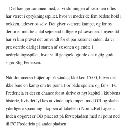
– Det hænger sammen med, at vi slutningen af sæsonen oftes
har været i oprykningsspillet, hvor vi møder de fem bedste hold i
rækken, udover os selv. Det giver sværere kampe, og for os
derfor et mindre antal sejre end tidligere på sæsonen. I nyere tid
har vi kun prøvet det omvendt for et par sæsoner siden, da vi
præsterede dårligt i starten af sæsonen og endte i
nedrykningsspillet, hvor vi til gengæld gjorde det rigtig godt,
siger Stig Pedersen.
Når dommeren fløjter op på søndag klokken 15:00, bliver det
ikke bare en kamp om tre point. For både spillere og fans i FC
Fredericia er det en chance for at skrive et nyt kapitel i klubbens
historie, hvis det lykkes at vinde topkampen mod OB og skabe
yderligere spænding i toppen af tabellen i NordicBet Ligaen.
Inden opgøret er OB placeret på førstepladsen med ni point ned
til FC Fredericia på andenpladsen.