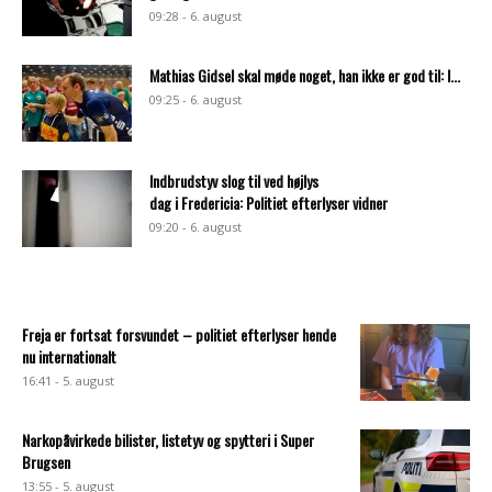
09:28 - 6. august
Mathias Gidsel skal møde noget, han ikke er god til: I...
09:25 - 6. august
Indbrudstyv slog til ved højlys
dag i Fredericia: Politiet efterlyser vidner
09:20 - 6. august
Freja er fortsat forsvundet – politiet efterlyser hende
nu internationalt
16:41 - 5. august
Narkopåvirkede bilister, listetyv og spytteri i Super
Brugsen
13:55 - 5. august