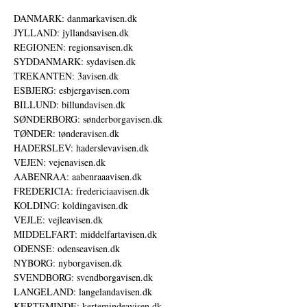
DANMARK: danmarkavisen.dk
JYLLAND: jyllandsavisen.dk
REGIONEN: regionsavisen.dk
SYDDANMARK: sydavisen.dk
TREKANTEN: 3avisen.dk
ESBJERG: esbjergavisen.com
BILLUND: billundavisen.dk
SØNDERBORG: sønderborgavisen.dk
TØNDER: tønderavisen.dk
HADERSLEV: haderslevavisen.dk
VEJEN: vejenavisen.dk
AABENRAA: aabenraaavisen.dk
FREDERICIA: fredericiaavisen.dk
KOLDING: koldingavisen.dk
VEJLE: vejleavisen.dk
MIDDELFART: middelfartavisen.dk
ODENSE: odenseavisen.dk
NYBORG: nyborgavisen.dk
SVENDBORG: svendborgavisen.dk
LANGELAND: langelandavisen.dk
KERTEMINDE: kertemindeavisen.dk