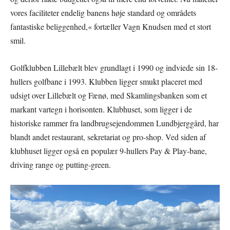
vores faciliteter endelig banens høje standard og områdets
fantastiske beliggenhed,« fortæller Vagn Knudsen med et stort
smil.
Golfklubben Lillebælt blev grundlagt i 1990 og indviede sin 18-
hullers golfbane i 1993. Klubben ligger smukt placeret med
udsigt over Lillebælt og Fænø, med Skamlingsbanken som et
markant vartegn i horisonten. Klubhuset, som ligger i de
historiske rammer fra landbrugsejendommen Lundbjerggård, har
blandt andet restaurant, sekretariat og pro-shop. Ved siden af
klubhuset ligger også en populær 9-hullers Pay & Play-bane,
driving range og putting-green.