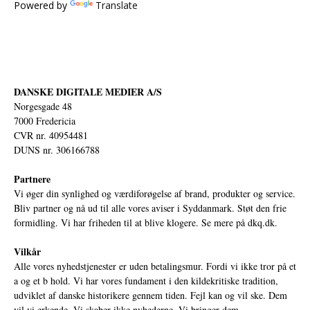
Powered by
Translate
DANSKE DIGITALE MEDIER A/S
Norgesgade 48
7000 Fredericia
CVR nr. 40954481
DUNS nr. 306166788
Partnere
Vi øger din synlighed og værdiforøgelse af brand, produkter og service.
Bliv partner og nå ud til alle vores aviser i Syddanmark. Støt den frie
formidling. Vi har friheden til at blive klogere. Se mere på
dkq.dk.
Vilkår
Alle vores nyhedstjenester er uden betalingsmur. Fordi vi ikke tror på et
a og et b hold. Vi har vores fundament i den kildekritiske tradition,
udviklet af danske historikere gennem tiden. Fejl kan og vil ske. Dem
vil vi erkende. Vi skaber ikke nyhederne. Vi bringer dem.