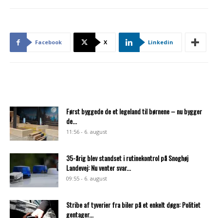
Facebook
X
Linkedin
Først byggede de et legeland til børnene – nu bygger
de...
11:56 - 6. august
35-årig blev standset i rutinekontrol på Snoghøj
Landevej: Nu venter svar...
09:55 - 6. august
Stribe af tyverier fra biler på et enkelt døgn: Politiet
gentager...