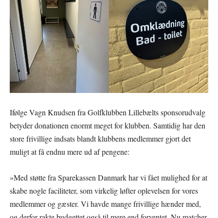
Ifølge Vagn Knudsen fra Golfklubben Lillebælts sponsorudvalg
betyder donationen enormt meget for klubben. Samtidig har den
store frivillige indsats blandt klubbens medlemmer gjort det
muligt at få endnu mere ud af pengene:
»Med støtte fra Sparekassen Danmark har vi fået mulighed for at
skabe nogle faciliteter, som virkelig løfter oplevelsen for vores
medlemmer og gæster. Vi havde mange frivillige hænder med,
og derfor rakte budgettet også til mere end forventet. Nu matcher