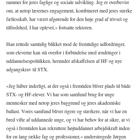
rammer for jeres faglige og sociale udvikling. Jeg er overbevist
om, at netop lærernes engagement, kombineret med jeres stærke
fællesskab, har været afgørende for den høje grad af trivsel og
tilfredshed, I har oplevet,« fortsatte rektoren.
Han rettede samtidig blikket mod de fremtidige udfordringer,
som eleverne kan stå overfor i forbindelse med ændringer i
uddannelsespolitikken, herunder afskaffelsen af HF og nye
adgangskrav til STX.
»Jeg håber inderligt, at der også i fremtiden bliver plads til både
STX- og HF-elever. Vi har som samfund brug for unge
mennesker med netop jeres baggrund og jeres akademiske
ballast. Vores samfund bliver rigere og stærkere, når vi har en
bred vifte af uddannede unge, og vi har behov for at sikre, at vi
også i fremtiden kan rekruttere højtuddannet arbejdskraft inden
for en lang række fag og professioner,« understregede Jørgen