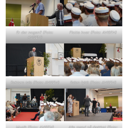
Er der nogen? (Foto:
Flotte huer (Foto: AVISEN)
AVISEN)
Rektors tale (Foto: AVISEN)
Salen fyldt (Foto: AVISEN)
Musik (Foto: AVISEN)
Alle mand på dækket (Foto: