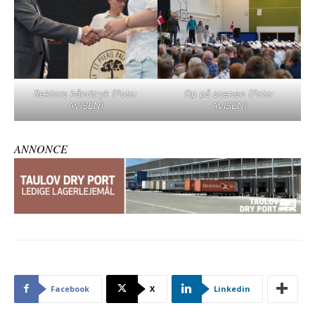
Rektors håndtryk (Foto:
Op på scenen (Foto:
AVISEN)
AVISEN)
ANNONCE
Facebook
X
Linkedin