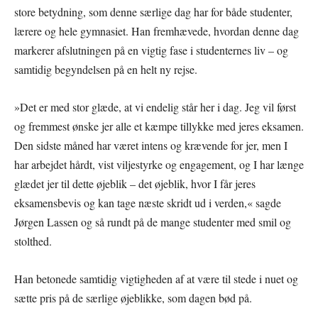
store betydning, som denne særlige dag har for både studenter,
lærere og hele gymnasiet. Han fremhævede, hvordan denne dag
markerer afslutningen på en vigtig fase i studenternes liv – og
samtidig begyndelsen på en helt ny rejse.
»Det er med stor glæde, at vi endelig står her i dag. Jeg vil først
og fremmest ønske jer alle et kæmpe tillykke med jeres eksamen.
Den sidste måned har været intens og krævende for jer, men I
har arbejdet hårdt, vist viljestyrke og engagement, og I har længe
glædet jer til dette øjeblik – det øjeblik, hvor I får jeres
eksamensbevis og kan tage næste skridt ud i verden,« sagde
Jørgen Lassen og så rundt på de mange studenter med smil og
stolthed.
Han betonede samtidig vigtigheden af at være til stede i nuet og
sætte pris på de særlige øjeblikke, som dagen bød på.