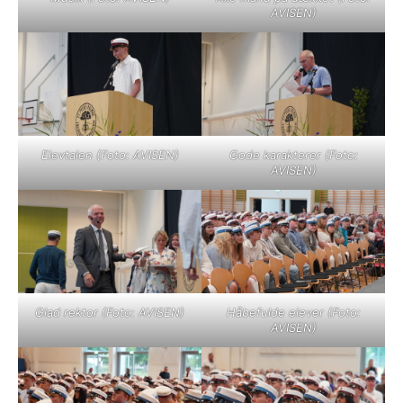
AVISEN)
Elevtalen (Foto: AVISEN)
Gode karakterer (Foto:
AVISEN)
Glad rektor (Foto: AVISEN)
Håbefulde elever (Foto:
AVISEN)