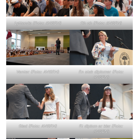
Lyttende (Foto: AVISEN)
Oh oh (Foto: AVISEN)
Venter (Foto: AVISEN)
En stak diplomer (Foto:
AVISEN)
Glad (Foto: AVISEN)
Et diplom er klar (Foto:
AVISEN)