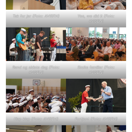
Tak for jer (Foto: AVISEN)
Yes, we did it (Foto:
AVISEN)
Band og sidste dag (Foto:
Stolte familier (Foto:
AVISEN)
AVISEN)
Klap klap (Foto: AVISEN)
Fortjent (Foto: AVISEN)