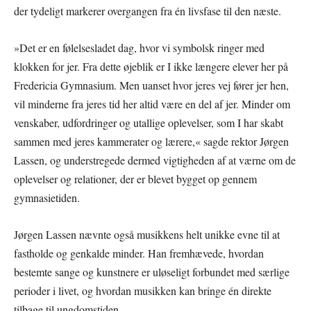
der tydeligt markerer overgangen fra én livsfase til den næste.
»Det er en følelsesladet dag, hvor vi symbolsk ringer med
klokken for jer. Fra dette øjeblik er I ikke længere elever her på
Fredericia Gymnasium. Men uanset hvor jeres vej fører jer hen,
vil minderne fra jeres tid her altid være en del af jer. Minder om
venskaber, udfordringer og utallige oplevelser, som I har skabt
sammen med jeres kammerater og lærere,« sagde rektor Jørgen
Lassen, og understregede dermed vigtigheden af at værne om de
oplevelser og relationer, der er blevet bygget op gennem
gymnasietiden.
Jørgen Lassen nævnte også musikkens helt unikke evne til at
fastholde og genkalde minder. Han fremhævede, hvordan
bestemte sange og kunstnere er uløseligt forbundet med særlige
perioder i livet, og hvordan musikken kan bringe én direkte
tilbage til ungdomstiden.