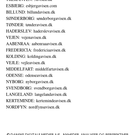
ESBJERG: esbjergavisen.com
BILLUND: billundavisen.dk
SØNDERBORG: sønderborgavisen.dk
TØNDER: tønderavisen.dk
HADERSLEV: haderslevavisen.dk
VEJEN: vejenavisen.dk
AABENRAA: aabenraaavisen.dk
FREDERICIA: fredericiaavisen.dk
KOLDING: koldingavisen.dk
VEJLE: vejleavisen.dk
MIDDELFART: middelfartavisen.dk
ODENSE: odenseavisen.dk
NYBORG: nyborgavisen.dk
SVENDBORG: svendborgavisen.dk
LANGELAND: langelandavisen.dk
KERTEMINDE: kertemindeavisen.dk
NORDFYN: nordfynsavisen.dk
© DANSKE DIGITALE MEDIER A/S - NYHEDER, ANALYSER OG PERSPEKTIVER