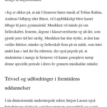
»Jeg er sikker på, at når I fremover hører musik af Tobias Rahim,
Andreas Odbjerg eller Blæst, vil I øjeblikkeligt blive kastet
tilbage til jeres gymnasietid. Musikken vil minde jer om
fællesskabet, festerne, dagene i klasseværelserne og alt det, som
gjorde jeres tid her særlig. Musikken har den styrke, at den kan
vække følelser, minder og fællesskab frem på en måde, som intet
andet kan,« lød det fra rektoren, der også pegede på, at
studenterne i mange år fremover vil kunne genopleve netop
denne specielle periode i deres liv gennem musikalske minder.
Trivsel og udfordringer i fremtidens
uddannelser
I sin dimissionstale understregede rektor Jørgen Lassen også
betydningen af trivsel, som har været en stor politisk og social