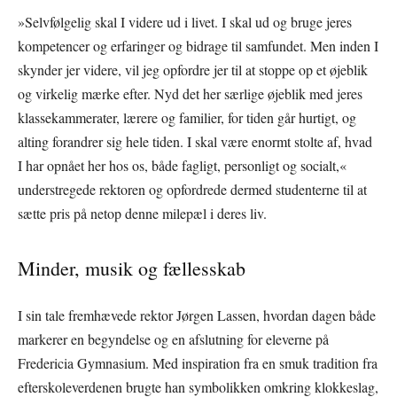
»Selvfølgelig skal I videre ud i livet. I skal ud og bruge jeres
kompetencer og erfaringer og bidrage til samfundet. Men inden I
skynder jer videre, vil jeg opfordre jer til at stoppe op et øjeblik
og virkelig mærke efter. Nyd det her særlige øjeblik med jeres
klassekammerater, lærere og familier, for tiden går hurtigt, og
alting forandrer sig hele tiden. I skal være enormt stolte af, hvad
I har opnået her hos os, både fagligt, personligt og socialt,«
understregede rektoren og opfordrede dermed studenterne til at
sætte pris på netop denne milepæl i deres liv.
Minder, musik og fællesskab
I sin tale fremhævede rektor Jørgen Lassen, hvordan dagen både
markerer en begyndelse og en afslutning for eleverne på
Fredericia Gymnasium. Med inspiration fra en smuk tradition fra
efterskoleverdenen brugte han symbolikken omkring klokkeslag,