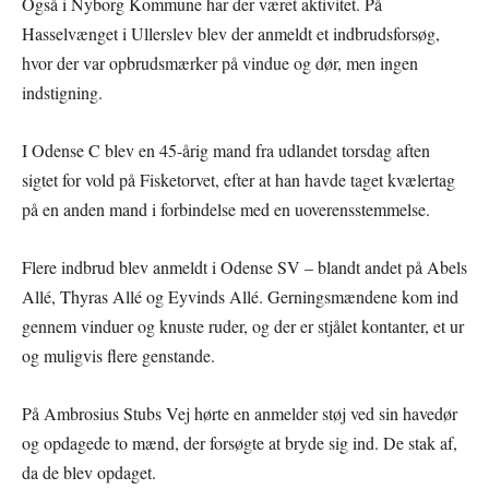
Også i Nyborg Kommune har der været aktivitet. På
Hasselvænget i Ullerslev blev der anmeldt et indbrudsforsøg,
hvor der var opbrudsmærker på vindue og dør, men ingen
indstigning.
I Odense C blev en 45-årig mand fra udlandet torsdag aften
sigtet for vold på Fisketorvet, efter at han havde taget kvælertag
på en anden mand i forbindelse med en uoverensstemmelse.
Flere indbrud blev anmeldt i Odense SV – blandt andet på Abels
Allé, Thyras Allé og Eyvinds Allé. Gerningsmændene kom ind
gennem vinduer og knuste ruder, og der er stjålet kontanter, et ur
og muligvis flere genstande.
På Ambrosius Stubs Vej hørte en anmelder støj ved sin havedør
og opdagede to mænd, der forsøgte at bryde sig ind. De stak af,
da de blev opdaget.