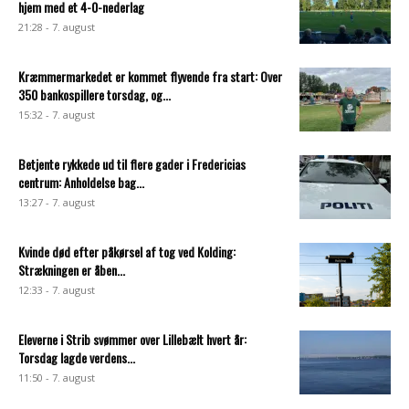
hjem med et 4-0-nederlag
21:28 - 7. august
Kræmmermarkedet er kommet flyvende fra start: Over
350 bankospillere torsdag, og...
15:32 - 7. august
Betjente rykkede ud til flere gader i Fredericias
centrum: Anholdelse bag...
13:27 - 7. august
Kvinde død efter påkørsel af tog ved Kolding:
Strækningen er åben...
12:33 - 7. august
Eleverne i Strib svømmer over Lillebælt hvert år:
Torsdag lagde verdens...
11:50 - 7. august