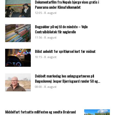
Dokumentarfilm fra Nepals bjerge vises gratis i
Panorama under Klimafolkemødet
12:05 - 8. august
Bogpakker på vej til de mindste – Vejle
Centralbibliotek får nøglerolle
11:56 - 8. august
Bilist anholdt for spritkørsel kort før midnat
10:15 - 8. august
Dobbelt mærkedag hos anlægsgartneren på
Bøgeskovvej: Jesper Bjerrisgaard runder 50 og...
08:00 - 8. august
Middelfart fortsatte målfesten og sendte Brabrand