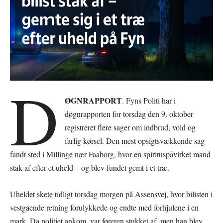
D
ØGNRAPPORT
. Fyns Politi har i
døgnrapporten for torsdag den 9. oktober
registreret flere sager om indbrud, vold og
farlig kørsel. Den mest opsigtsvækkende sag
fandt sted i Millinge nær Faaborg, hvor en spirituspåvirket mand
stak af efter et uheld – og blev fundet gemt i et træ.
Uheldet skete tidligt torsdag morgen på Assensvej, hvor bilisten i
vestgående retning forulykkede og endte med forhjulene i en
mark. Da politiet ankom, var føreren stukket af, men han blev