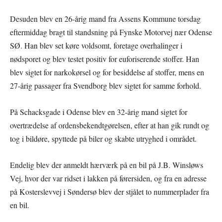
Desuden blev en 26-årig mand fra Assens Kommune torsdag
eftermiddag bragt til standsning på Fynske Motorvej nær Odense
SØ. Han blev set køre voldsomt, foretage overhalinger i
nødsporet og blev testet positiv for euforiserende stoffer. Han
blev sigtet for narkokørsel og for besiddelse af stoffer, mens en
27-årig passager fra Svendborg blev sigtet for samme forhold.
På Schacksgade i Odense blev en 32-årig mand sigtet for
overtrædelse af ordensbekendtgørelsen, efter at han gik rundt og
tog i bildøre, spyttede på biler og skabte utryghed i området.
Endelig blev der anmeldt hærværk på en bil på J.B. Winsløws
Vej, hvor der var ridset i lakken på førersiden, og fra en adresse
på Kosterslevvej i Søndersø blev der stjålet to nummerplader fra
en bil.