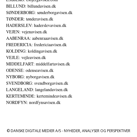
BILLUND: billundavisen.dk
SØNDERBORG: sønderborgavisen.dk
TØNDER: tønderavisen.dk
HADERSLEV: haderslevavisen.dk
VEJEN: vejenavisen.dk
AABENRAA: aabenraaavisen.dk
FREDERICIA: fredericiaavisen.dk
KOLDING: koldingavisen.dk
VEJLE: vejleavisen.dk
MIDDELFART: middelfartavisen.dk
ODENSE: odenseavisen.dk
NYBORG: nyborgavisen.dk
SVENDBORG: svendborgavisen.dk
LANGELAND: langelandavisen.dk
KERTEMINDE: kertemindeavisen.dk
NORDFYN: nordfynsavisen.dk
© DANSKE DIGITALE MEDIER A/S - NYHEDER, ANALYSER OG PERSPEKTIVER