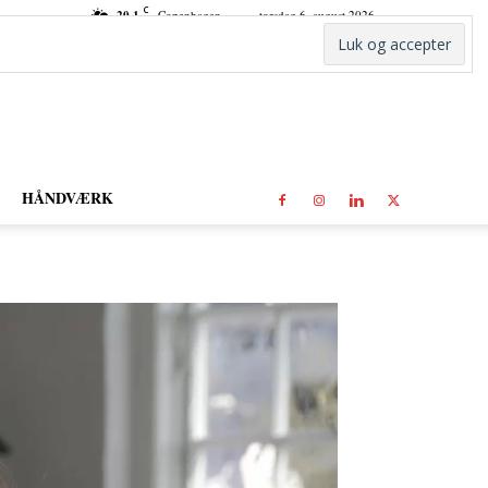
C
20.1
Copenhagen
torsdag 6. august 2026
HÅNDVÆRK