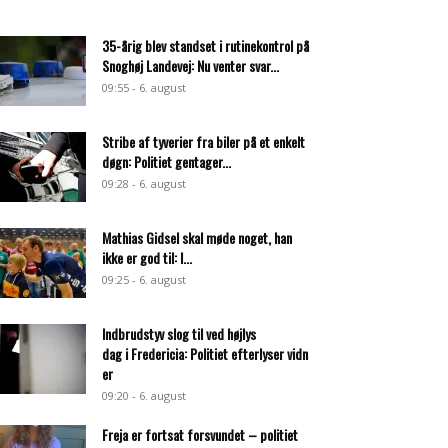
35-årig blev standset i rutinekontrol på
Snoghøj Landevej: Nu venter svar...
09:55 - 6. august
Stribe af tyverier fra biler på et enkelt
døgn: Politiet gentager...
09:28 - 6. august
Mathias Gidsel skal møde noget, han
ikke er god til: I...
09:25 - 6. august
Indbrudstyv slog til ved højlys
dag i Fredericia: Politiet efterlyser vidn
er
09:20 - 6. august
Freja er fortsat forsvundet – politiet