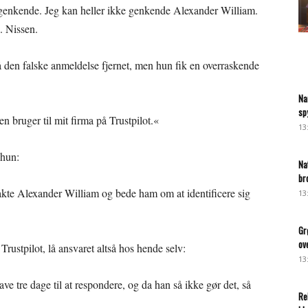
an genkende. Jeg kan heller ikke genkende Alexander William.
. Nissen.
få den falske anmeldelse fjernet, men hun fik en overraskende
Na
sp
 en bruger til mit firma på Trustpilot.«
13
 hun:
Na
br
ntakte Alexander William og bede ham om at identificere sig
13
Gr
ov
 Trustpilot, lå ansvaret altså hos hende selv:
13
ve tre dage til at respondere, og da han så ikke gør det, så
Re