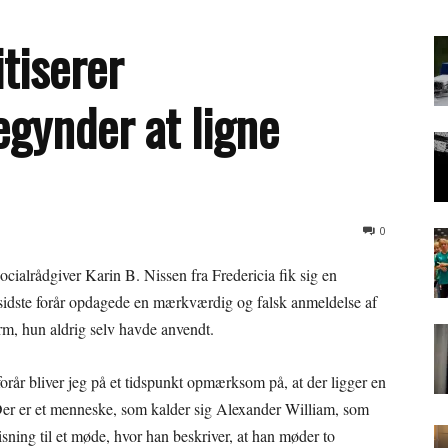
itiserer
egynder at ligne
0
ocialrådgiver Karin B. Nissen fra Fredericia fik sig en
 sidste forår opdagede en mærkværdig og falsk anmeldelse af
form, hun aldrig selv havde anvendt.
forår bliver jeg på et tidspunkt opmærksom på, at der ligger en
 Der er et menneske, som kalder sig Alexander William, som
isning til et møde, hvor han beskriver, at han møder to