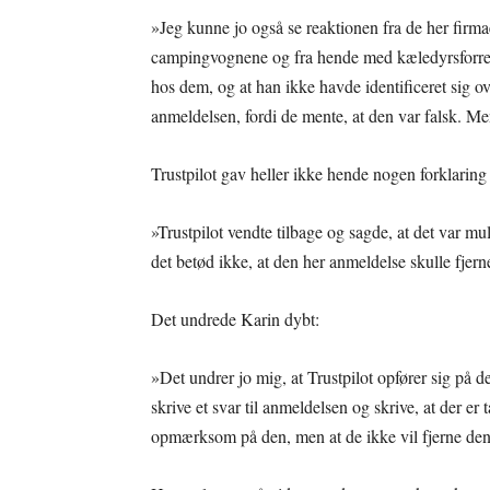
»Jeg kunne jo også se reaktionen fra de her firm
campingvognene og fra hende med kæledyrsforretn
hos dem, og at han ikke havde identificeret sig ov
anmeldelsen, fordi de mente, at den var falsk. Me
Trustpilot gav heller ikke hende nogen forklaring 
»Trustpilot vendte tilbage og sagde, at det var mu
det betød ikke, at den her anmeldelse skulle fjern
Det undrede Karin dybt:
»Det undrer jo mig, at Trustpilot opfører sig på d
skrive et svar til anmeldelsen og skrive, at der er 
opmærksom på den, men at de ikke vil fjerne den