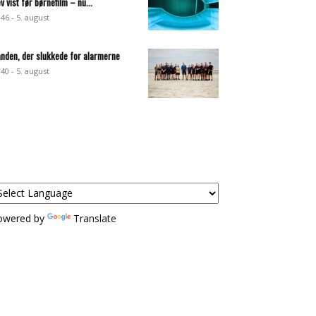
ev vist før børnefilm – nu...
:46 - 5. august
nden, der slukkede for alarmerne
:40 - 5. august
owered by
Translate