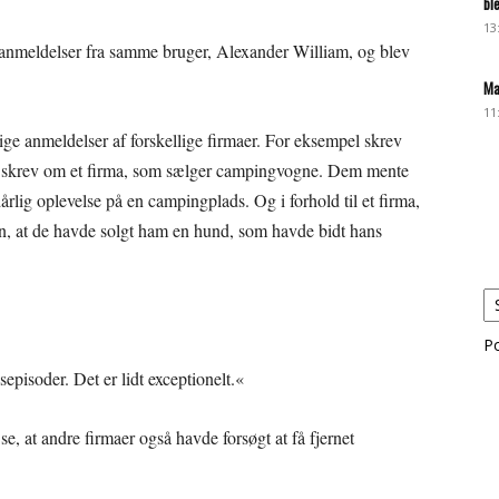
bl
13
anmeldelser fra samme bruger, Alexander William, og blev
Ma
11
ige anmeldelser af forskellige firmaer. For eksempel skrev
an skrev om et firma, som sælger campingvogne. Dem mente
dårlig oplevelse på en campingplads. Og i forhold til et firma,
an, at de havde solgt ham en hund, som havde bidt hans
P
episoder. Det er lidt exceptionelt.«
 at andre firmaer også havde forsøgt at få fjernet