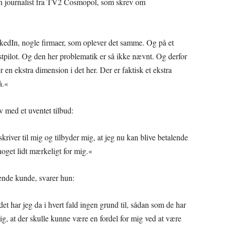
en journalist fra TV2 Cosmopol, som skrev om
kedIn, nogle firmaer, som oplever det samme. Og på et
tpilot. Og den her problematik er så ikke nævnt. Og derfor
 er en ekstra dimension i det her. Der er faktisk et ekstra
å.«
v med et uventet tilbud:
skriver til mig og tilbyder mig, at jeg nu kan blive betalende
oget lidt mærkeligt for mig.«
ende kunde, svarer hun:
 det har jeg da i hvert fald ingen grund til, sådan som de har
ig, at der skulle kunne være en fordel for mig ved at være