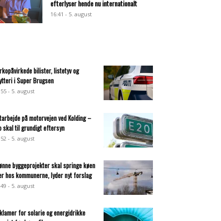
efterlyser hende nu internationalt
16:41 - 5. august
rkopåvirkede bilister, listetyv og
ytteri i Super Brugsen
:55 - 5. august
tarbejde på motorvejen ved Kolding –
o skal til grundigt eftersyn
:52 - 5. august
ønne byggeprojekter skal springe køen
er hos kommunerne, lyder nyt forslag
:49 - 5. august
klamer for solarie og energidrikke