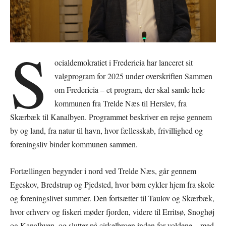
S
ocialdemokratiet i Fredericia har lanceret sit
valgprogram for 2025 under overskriften Sammen
om Fredericia – et program, der skal samle hele
kommunen fra Trelde Næs til Herslev, fra
Skærbæk til Kanalbyen. Programmet beskriver en rejse gennem
by og land, fra natur til havn, hvor fællesskab, frivillighed og
foreningsliv binder kommunen sammen.
Fortællingen begynder i nord ved Trelde Næs, går gennem
Egeskov, Bredstrup og Pjedsted, hvor børn cykler hjem fra skole
og foreningslivet summer. Den fortsætter til Taulov og Skærbæk,
hvor erhverv og fiskeri møder fjorden, videre til Erritsø, Snoghøj
og Kanalbyen, og slutter på cirkelbroen inden for voldene – med