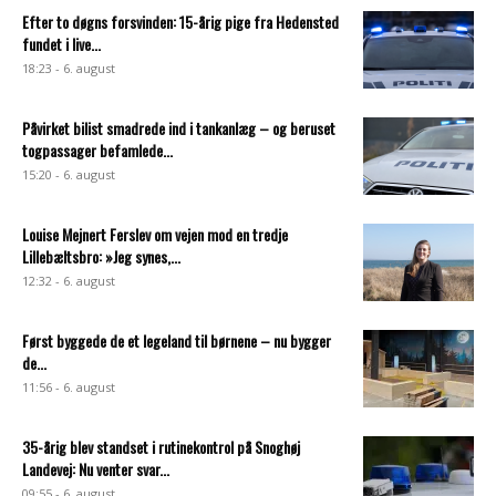
Efter to døgns forsvinden: 15-årig pige fra Hedensted
fundet i live...
18:23 - 6. august
Påvirket bilist smadrede ind i tankanlæg – og beruset
togpassager befamlede...
15:20 - 6. august
Louise Mejnert Ferslev om vejen mod en tredje
Lillebæltsbro: »Jeg synes,...
12:32 - 6. august
Først byggede de et legeland til børnene – nu bygger
de...
11:56 - 6. august
35-årig blev standset i rutinekontrol på Snoghøj
Landevej: Nu venter svar...
09:55 - 6. august