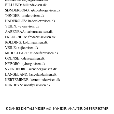
BILLUND: billundavisen.dk
SØNDERBORG: sønderborgavisen.dk
TØNDER: tønderavisen.dk
HADERSLEV: haderslevavisen.dk
VEJEN: vejenavisen.dk
AABENRAA: aabenraaavisen.dk
FREDERICIA: fredericiaavisen.dk
KOLDING: koldingavisen.dk
VEJLE: vejleavisen.dk
MIDDELFART: middelfartavisen.dk
ODENSE: odenseavisen.dk
NYBORG: nyborgavisen.dk
SVENDBORG: svendborgavisen.dk
LANGELAND: langelandavisen.dk
KERTEMINDE: kertemindeavisen.dk
NORDFYN: nordfynsavisen.dk
© DANSKE DIGITALE MEDIER A/S - NYHEDER, ANALYSER OG PERSPEKTIVER