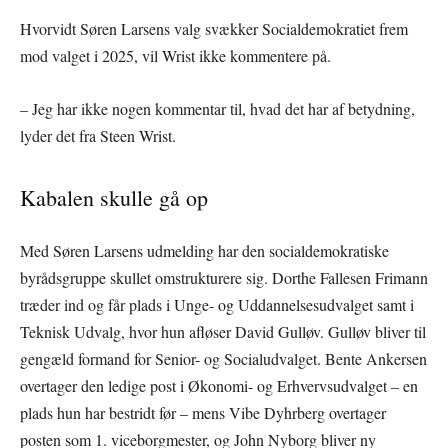
Hvorvidt Søren Larsens valg svækker Socialdemokratiet frem
mod valget i 2025, vil Wrist ikke kommentere på.
– Jeg har ikke nogen kommentar til, hvad det har af betydning,
lyder det fra Steen Wrist.
Kabalen skulle gå op
Med Søren Larsens udmelding har den socialdemokratiske
byrådsgruppe skullet omstrukturere sig. Dorthe Fallesen Frimann
træder ind og får plads i Unge- og Uddannelsesudvalget samt i
Teknisk Udvalg, hvor hun afløser David Gulløv. Gulløv bliver til
gengæld formand for Senior- og Socialudvalget. Bente Ankersen
overtager den ledige post i Økonomi- og Erhvervsudvalget – en
plads hun har bestridt før – mens Vibe Dyhrberg overtager
posten som 1. viceborgmester, og John Nyborg bliver ny