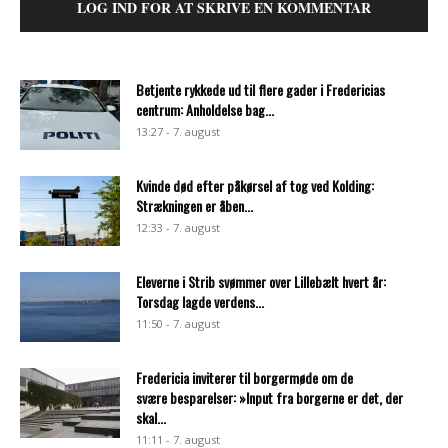
LOG IND FOR AT SKRIVE EN KOMMENTAR
Betjente rykkede ud til flere gader i Fredericias
centrum: Anholdelse bag...
13:27 - 7. august
Kvinde død efter påkørsel af tog ved Kolding:
Strækningen er åben...
12:33 - 7. august
Eleverne i Strib svømmer over Lillebælt hvert år:
Torsdag lagde verdens...
11:50 - 7. august
Fredericia inviterer til borgermøde om de
svære besparelser: »Input fra borgerne er det, der
skal...
11:11 - 7. august