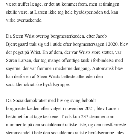
været truffet længe, er det nu kommet frem, men at timingen
skulle være, at Larsen ikke tog hele byrådsperioden ud, kan
virke overraskende.
Da Steen Wrist overtog borgmesterkæden, efter Jacob
Bjerregaard trak sig ud i utide efter borgmestersagen i 2020, blev
der peget på Wrist. En af dem, der var Wrists store støtter, var
Søren Larsen, der tog mange offentlige tæsk i forbindelse med
sagerne, der var fremme i medierne dengang. Automatisk blev
han derfor en af Steen Wrists tætteste allierede i den
socialdemokratiske byrådsgruppe.
Da Socialdemokratiet med hiv og sving beholdt
borgmesterkæden efter valget i november 2021, blev Larsen
belønnet for at tage tæskene. Trods kun 237 stemmer som
nummer to på den socialdemokratiske liste, og den næstfærreste
stemmeandel i hele den socialdemokratiske byrådsgruppe, blev