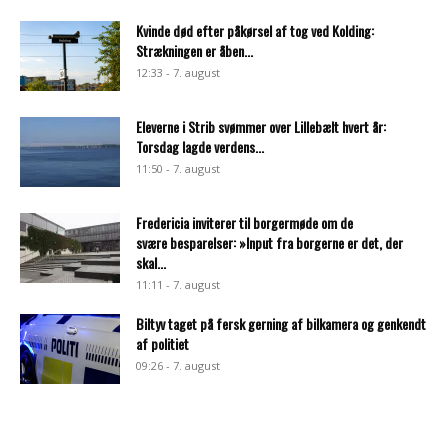
Kvinde død efter påkørsel af tog ved Kolding:
Strækningen er åben...
12:33 - 7. august
Eleverne i Strib svømmer over Lillebælt hvert år:
Torsdag lagde verdens...
11:50 - 7. august
Fredericia inviterer til borgermøde om de
svære besparelser: »Input fra borgerne er det, der
skal...
11:11 - 7. august
Biltyv taget på fersk gerning af bilkamera og genkendt
af politiet
09:26 - 7. august