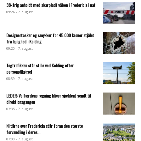
38-årig anholdt med skarpladt våben i Fredericia i nat
09:26 - 7. august
Designertasker og smykker for 45.000 kroner stjålet
fra lejlighed i Kolding
09:20 - 7. august
Togtrafikken står stille ved Kolding efter
personpåkørsel
08:39 - 7. august
LEDER: Velfærdens regning bliver sjældent sendt til
direktionsgangen
07:35 - 7. august
Ni tårne over Fredericia står foran den største
forvandling i deres...
07:00 - 7. august