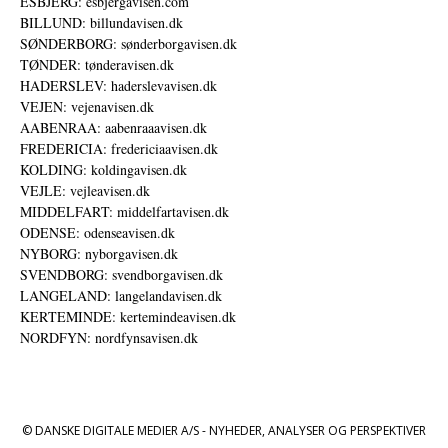
ESBJERG: esbjergavisen.com
BILLUND: billundavisen.dk
SØNDERBORG: sønderborgavisen.dk
TØNDER: tønderavisen.dk
HADERSLEV: haderslevavisen.dk
VEJEN: vejenavisen.dk
AABENRAA: aabenraaavisen.dk
FREDERICIA: fredericiaavisen.dk
KOLDING: koldingavisen.dk
VEJLE: vejleavisen.dk
MIDDELFART: middelfartavisen.dk
ODENSE: odenseavisen.dk
NYBORG: nyborgavisen.dk
SVENDBORG: svendborgavisen.dk
LANGELAND: langelandavisen.dk
KERTEMINDE: kertemindeavisen.dk
NORDFYN: nordfynsavisen.dk
© DANSKE DIGITALE MEDIER A/S - NYHEDER, ANALYSER OG PERSPEKTIVER