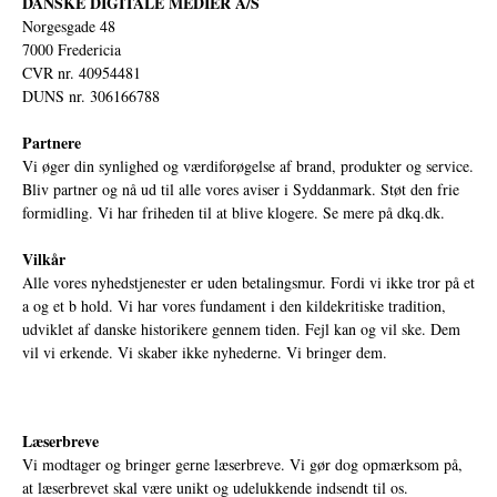
DANSKE DIGITALE MEDIER A/S
Norgesgade 48
7000 Fredericia
CVR nr. 40954481
DUNS nr. 306166788
Partnere
Vi øger din synlighed og værdiforøgelse af brand, produkter og service.
Bliv partner og nå ud til alle vores aviser i Syddanmark. Støt den frie
formidling. Vi har friheden til at blive klogere. Se mere på
dkq.dk.
Vilkår
Alle vores nyhedstjenester er uden betalingsmur. Fordi vi ikke tror på et
a og et b hold. Vi har vores fundament i den kildekritiske tradition,
udviklet af danske historikere gennem tiden. Fejl kan og vil ske. Dem
vil vi erkende. Vi skaber ikke nyhederne. Vi bringer dem.
Læserbreve
Vi modtager og bringer gerne læserbreve. Vi gør dog opmærksom på,
at læserbrevet skal være unikt og udelukkende indsendt til os.