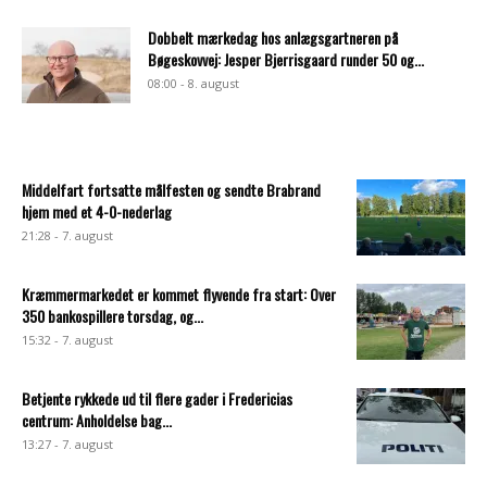
Dobbelt mærkedag hos anlægsgartneren på
Bøgeskovvej: Jesper Bjerrisgaard runder 50 og...
08:00 - 8. august
Middelfart fortsatte målfesten og sendte Brabrand
hjem med et 4-0-nederlag
21:28 - 7. august
Kræmmermarkedet er kommet flyvende fra start: Over
350 bankospillere torsdag, og...
15:32 - 7. august
Betjente rykkede ud til flere gader i Fredericias
centrum: Anholdelse bag...
13:27 - 7. august