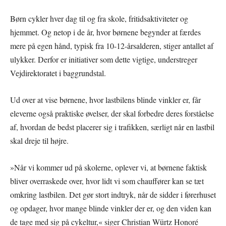
Børn cykler hver dag til og fra skole, fritidsaktiviteter og
hjemmet. Og netop i de år, hvor børnene begynder at færdes
mere på egen hånd, typisk fra 10-12-årsalderen, stiger antallet af
ulykker. Derfor er initiativer som dette vigtige, understreger
Vejdirektoratet i baggrundstal.
Ud over at vise børnene, hvor lastbilens blinde vinkler er, får
eleverne også praktiske øvelser, der skal forbedre deres forståelse
af, hvordan de bedst placerer sig i trafikken, særligt når en lastbil
skal dreje til højre.
»Når vi kommer ud på skolerne, oplever vi, at børnene faktisk
bliver overraskede over, hvor lidt vi som chauffører kan se tæt
omkring lastbilen. Det gør stort indtryk, når de sidder i førerhuset
og opdager, hvor mange blinde vinkler der er, og den viden kan
de tage med sig på cykeltur,« siger Christian Würtz Honoré