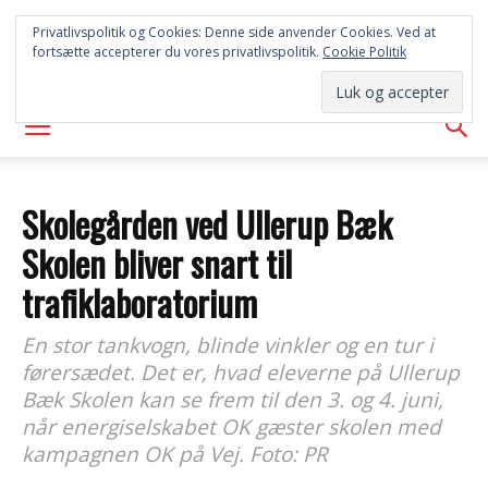
SYD
Privatlivspolitik og Cookies: Denne side anvender Cookies. Ved at
fortsætte accepterer du vores privatlivspolitik.
Cookie Politik
AVISEN
Skolegården ved Ullerup Bæk
Skolen bliver snart til
trafiklaboratorium
En stor tankvogn, blinde vinkler og en tur i
førersædet. Det er, hvad eleverne på Ullerup
Bæk Skolen kan se frem til den 3. og 4. juni,
når energiselskabet OK gæster skolen med
kampagnen OK på Vej. Foto: PR