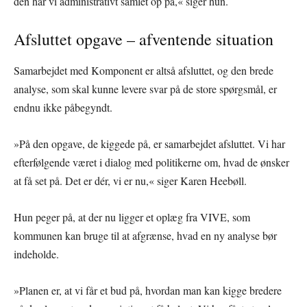
den har vi administrativt samlet op på,« siger hun.
Afsluttet opgave – afventende situation
Samarbejdet med Komponent er altså afsluttet, og den brede
analyse, som skal kunne levere svar på de store spørgsmål, er
endnu ikke påbegyndt.
»På den opgave, de kiggede på, er samarbejdet afsluttet. Vi har
efterfølgende været i dialog med politikerne om, hvad de ønsker
at få set på. Det er dér, vi er nu,« siger Karen Heebøll.
Hun peger på, at der nu ligger et oplæg fra VIVE, som
kommunen kan bruge til at afgrænse, hvad en ny analyse bør
indeholde.
»Planen er, at vi får et bud på, hvordan man kan kigge bredere