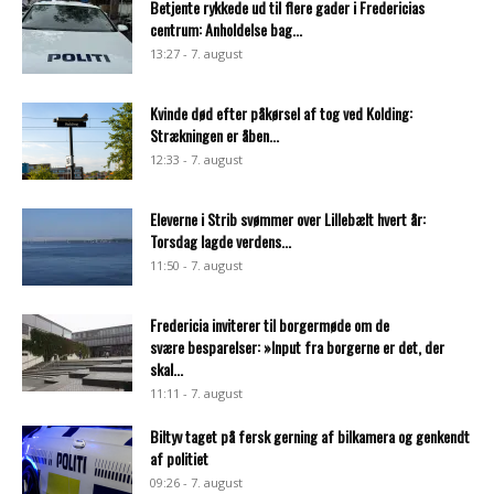
Betjente rykkede ud til flere gader i Fredericias
centrum: Anholdelse bag...
13:27 - 7. august
Kvinde død efter påkørsel af tog ved Kolding:
Strækningen er åben...
12:33 - 7. august
Eleverne i Strib svømmer over Lillebælt hvert år:
Torsdag lagde verdens...
11:50 - 7. august
Fredericia inviterer til borgermøde om de
svære besparelser: »Input fra borgerne er det, der
skal...
11:11 - 7. august
Biltyv taget på fersk gerning af bilkamera og genkendt
af politiet
09:26 - 7. august