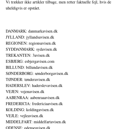
Vi trækker ikke artikler tilbage, men retter faktuelle fejl, hvis de
uheldigvis er opstået.
DANMARK: danmarkavisen.dk
JYLLAND: jyllandsavisen.dk
REGIONEN: regionsavisen.dk
SYDDANMARK: sydavisen.dk
TREKANTEN: 3avisen.dk
ESBJERG: esbjergavisen.com
BILLUND: billundavisen.dk
SØNDERBORG: sønderborgavisen.dk
TØNDER: tønderavisen.dk
HADERSLEV: haderslevavisen.dk
VEJEN: vejenavisen.dk
AABENRAA: aabenraaavisen.dk
FREDERICIA: fredericiaavisen.dk
KOLDING: koldingavisen.dk
VEJLE: vejleavisen.dk
MIDDELFART: middelfartavisen.dk
ODENSE: odenseavisen.dk