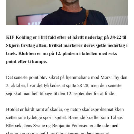
KIF Kolding er i frit fald efter et hårdt nederlag på 38-22 til
Skjern tirsdag aften, hvilket markerer deres sjette nederlag i
træk. Klubben er nu på 12. pladsen i tabellen med seks
point efter ti kampe.
Det seneste point blev sikret på hjemmebane mod Mors-Thy den
2. oktober, hvor det lykkedes at spille 28-28, men den seneste
sejr skal man helt tilbage til den 12. september for at finde.
Holdet er hårdt ramt af skader, og netop skadesproblematikken
sætter sine tydelige spor i spillet. Bærende kræfter som Tobias
Ellebæk, Jens Svane og Benjamin Pedersen er alle ude med
skader, og sportschef Lars Christiansen understreger, at