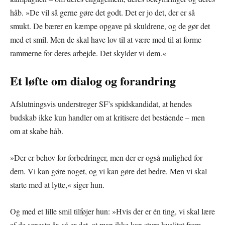
håb. »De vil så gerne gøre det godt. Det er jo det, der er så
smukt. De bærer en kæmpe opgave på skuldrene, og de gør det
med et smil. Men de skal have lov til at være med til at forme
rammerne for deres arbejde. Det skylder vi dem.«
Et løfte om dialog og forandring
Afslutningsvis understreger SF’s spidskandidat, at hendes
budskab ikke kun handler om at kritisere det bestående – men
om at skabe håb.
»Der er behov for forbedringer, men der er også mulighed for
dem. Vi kan gøre noget, og vi kan gøre det bedre. Men vi skal
starte med at lytte,« siger hun.
Og med et lille smil tilføjer hun: »Hvis der er én ting, vi skal lære
af de seneste år, så er det, at man ikke kan styre kvalitet frem.