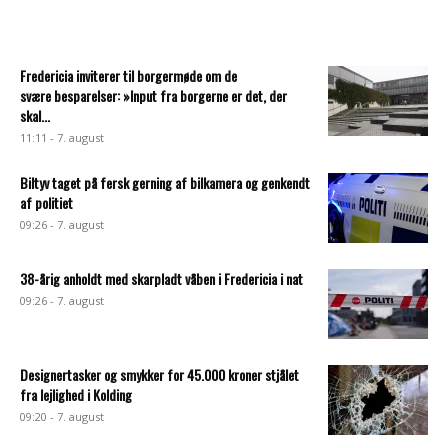
Fredericia inviterer til borgermøde om de
svære besparelser: »Input fra borgerne er det, der
skal...
11:11 - 7. august
Biltyv taget på fersk gerning af bilkamera og genkendt
af politiet
09:26 - 7. august
38-årig anholdt med skarpladt våben i Fredericia i nat
09:26 - 7. august
Designertasker og smykker for 45.000 kroner stjålet
fra lejlighed i Kolding
09:20 - 7. august