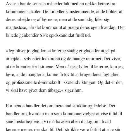
Avisen har de seneste måneder talt med en række lærere fra
kommunens skoler. De fortæller samstemmende, at de holder af
deres arbejde og af børnene, men at de samtidig føler sig
magtesløse, når det kommer til at præge deres egen hverdag. Det
billede genkender SF’s spidskandidat fuldt ud.
»Jeg bliver jo glad for, at lærerne stadig er glade for at gå på
arbejde – selv efter lockouten og de mange reformer. Det viser,
at de brænder for børnene. Men når jeg lytter til lærerne, kan jeg
høre, at de mangler at kunne få lov til at bruge deres faglighed
og professionelle dømmekraft i skoleudviklingen. Og det er det,
vi skal have givet dem tilbage,« siger hun.
For hende handler det om mere end struktur og ledelse. Det
handler om, hvordan man som kommune vælger at vise tillid til
sine medarbejdere. »Vi må have en åben dialog om, hvad
lærerne mener, der skal til. Det bør ikke være farligt at sige sin