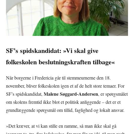
SF’s spidskandidat: »Vi skal give
folkeskolen beslutningskraften tilbage«
Når borgerne i Fredericia går til stemmeurnerne den 18.
november, bliver folkeskolen igen et af de helt store temaer. For
Malene Søggard-Andersen
SF’s spidskandidat,
, er spørgsmålet
om skolens fremtid ikke blot et politisk anliggende – det er et
grundlæggende spørgsmål om tillid, faglighed og lokalt ansvar.
»Det kræver, at vi kan stille en ramme, så man ikke skal gå
igennem to, tre, fire ledelseslag, før man får en idé, til man reelt