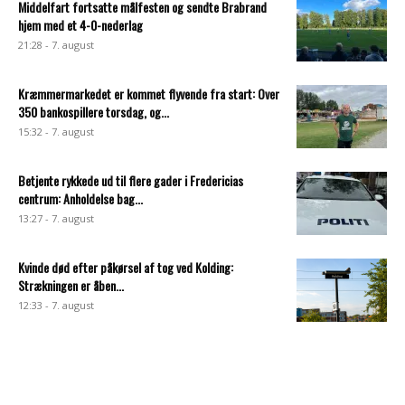
Middelfart fortsatte målfesten og sendte Brabrand
hjem med et 4-0-nederlag
21:28 - 7. august
Kræmmermarkedet er kommet flyvende fra start: Over
350 bankospillere torsdag, og...
15:32 - 7. august
Betjente rykkede ud til flere gader i Fredericias
centrum: Anholdelse bag...
13:27 - 7. august
Kvinde død efter påkørsel af tog ved Kolding:
Strækningen er åben...
12:33 - 7. august