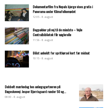
Dokumentarfilm fra Nepals bjerge vises gratis i
Panorama under Klimafolkemødet
12:05 - 8. august
Bogpakker på vej til de mindste – Vejle
Centralbibliotek får nøglerolle
11:56 - 8. august
Bilist anholdt for spritkørsel kort før midnat
10:15 - 8. august
Dobbelt mærkedag hos anlægsgartneren på
Bøgeskovvej: Jesper Bjerrisgaard runder 50 og...
08:00 - 8. august