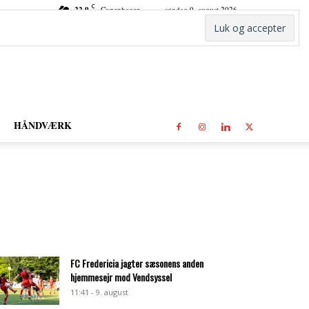
C
22.9
Copenhagen
søndag 9. august 2026
HÅNDVÆRK
FC Fredericia jagter sæsonens anden
hjemmesejr mod Vendsyssel
11:41 - 9. august