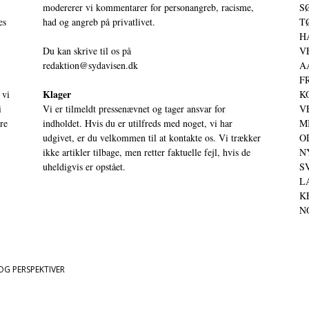
modererer vi kommentarer for personangreb, racisme,
SØ
es
had og angreb på privatlivet.
TØ
HA
Du kan skrive til os på
VE
redaktion@sydavisen.dk
AA
FR
Klager
 vi
KO
i
Vi er tilmeldt pressenævnet og tager ansvar for
VE
ere
indholdet. Hvis du er utilfreds med noget, vi har
MI
udgivet, er du velkommen til at kontakte os. Vi trækker
OD
ikke artikler tilbage, men retter faktuelle fejl, hvis de
NY
uheldigvis er opstået.
SV
LA
KE
NO
OG PERSPEKTIVER