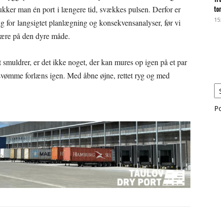
ukker man én port i længere tid, svækkes pulsen. Derfor er
to
15
g for langsigtet planlægning og konsekvensanalyser, før vi
t lære på den dyre måde.
smuldrer, er det ikke noget, der kan mures op igen på et par
at svømme forlæns igen. Med åbne øjne, rettet ryg og med
P