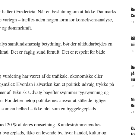
Bo
r halter i Fredericia. Når en beslutning om at lukke Danmarks
Ce
iske vartegn – træffes uden nogen form for konsekvensanalyse,
11
ar og dømmekraft.
Bi
enlys samfundsmæssig betydning, bør der altidudarbejdes en
mi
ati. Det er faglig sund fornuft. Det er respekt for både
10
Do
på
g vurdering har været af de trafikale, økonomiske eller
ru
gsmålet: Hvordan i alverden kan et politisk udvalg trykke på
08
mer af Teknisk Udvalg bagefter svømmer rygsvømning og
Mi
m. For det er netop politikernes ansvar at stille de rigtige
Br
n som en helhed – ikke blot som en byggelegeplads.
21
p mod 20 % af deres omsætning. Kundestrømme ændres.
Kr
n byggeplads, ikke en levende by, hvor handel, kultur og
fr