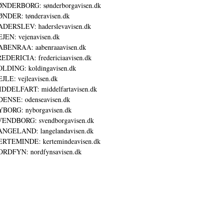
NDERBORG: sønderborgavisen.dk
NDER: tønderavisen.dk
DERSLEV: haderslevavisen.dk
JEN: vejenavisen.dk
BENRAA: aabenraaavisen.dk
EDERICIA: fredericiaavisen.dk
LDING: koldingavisen.dk
JLE: vejleavisen.dk
DDELFART: middelfartavisen.dk
ENSE: odenseavisen.dk
BORG: nyborgavisen.dk
ENDBORG: svendborgavisen.dk
NGELAND: langelandavisen.dk
RTEMINDE: kertemindeavisen.dk
RDFYN: nordfynsavisen.dk