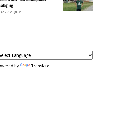
rsdag, og...
:32 - 7. august
owered by
Translate