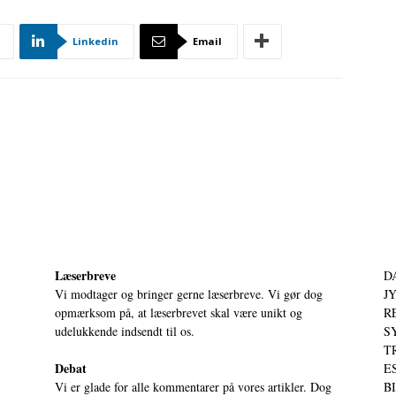
Linkedin
Email
Læserbreve
D
Vi modtager og bringer gerne læserbreve. Vi gør dog
JY
opmærksom på, at læserbrevet skal være unikt og
RE
udelukkende indsendt til os.
S
T
Debat
ES
Vi er glade for alle kommentarer på vores artikler. Dog
BI