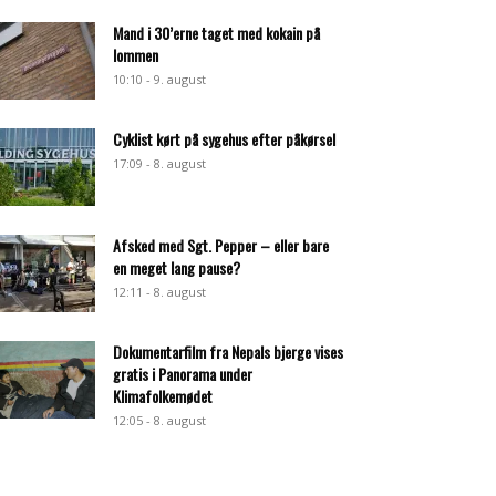
Mand i 30’erne taget med kokain på
lommen
10:10 - 9. august
Cyklist kørt på sygehus efter påkørsel
17:09 - 8. august
Afsked med Sgt. Pepper – eller bare
en meget lang pause?
12:11 - 8. august
Dokumentarfilm fra Nepals bjerge vises
gratis i Panorama under
Klimafolkemødet
12:05 - 8. august