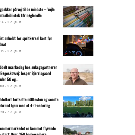
gpakker på vej til de mindste – Vejle
ntralbibliotek får nøglerolle
:56 - 8. august
list anholdt for spritkørsel kort før
dnat
:15 - 8. august
bbelt mærkedag hos anlægsgartneren
 Bøgeskovvej: Jesper Bjerrisgaard
nder 50 og...
:00 - 8. august
ddelfart fortsatte målfesten og sendte
abrand hjem med et 4-0-nederlag
:28 - 7. august
æmmermarkedet er kommet flyvende
a start: Over 350 bankospillere