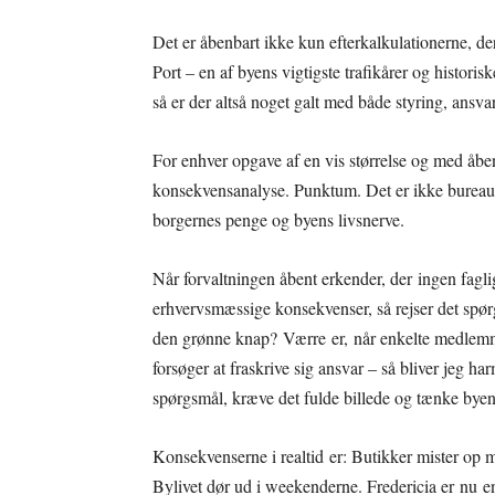
Det er åbenbart ikke kun efterkalkulationerne, de
Port – en af byens vigtigste trafikårer og histor
så er der altså noget galt med både styring, ansv
For enhver opgave af en vis størrelse og med åb
konsekvensanalyse. Punktum. Det er ikke bureaukr
borgernes penge og byens livsnerve.
Når forvaltningen åbent erkender, der ingen fagli
erhvervsmæssige konsekvenser, så rejser det spør
den grønne knap? Værre er, når enkelte medlem
forsøger at fraskrive sig ansvar – så bliver jeg har
spørgsmål, kræve det fulde billede og tænke bye
Konsekvenserne i realtid er: Butikker mister o
Bylivet dør ud i weekenderne. Fredericia er nu e