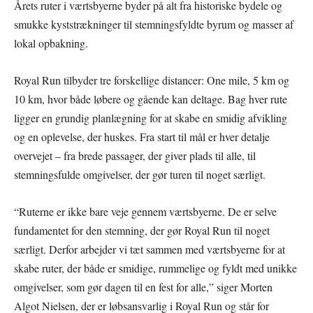
Årets ruter i værtsbyerne byder på alt fra historiske bydele og
smukke kyststrækninger til stemningsfyldte byrum og masser af
lokal opbakning.
Royal Run tilbyder tre forskellige distancer: One mile, 5 km og
10 km, hvor både løbere og gående kan deltage. Bag hver rute
ligger en grundig planlægning for at skabe en smidig afvikling
og en oplevelse, der huskes. Fra start til mål er hver detalje
overvejet – fra brede passager, der giver plads til alle, til
stemningsfulde omgivelser, der gør turen til noget særligt.
“Ruterne er ikke bare veje gennem værtsbyerne. De er selve
fundamentet for den stemning, der gør Royal Run til noget
særligt. Derfor arbejder vi tæt sammen med værtsbyerne for at
skabe ruter, der både er smidige, rummelige og fyldt med unikke
omgivelser, som gør dagen til en fest for alle,” siger Morten
Algot Nielsen, der er løbsansvarlig i Royal Run og står for