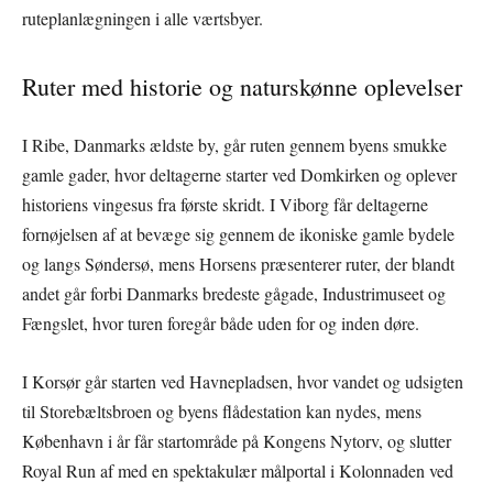
ruteplanlægningen i alle værtsbyer.
Ruter med historie og naturskønne oplevelser
I Ribe, Danmarks ældste by, går ruten gennem byens smukke
gamle gader, hvor deltagerne starter ved Domkirken og oplever
historiens vingesus fra første skridt. I Viborg får deltagerne
fornøjelsen af at bevæge sig gennem de ikoniske gamle bydele
og langs Søndersø, mens Horsens præsenterer ruter, der blandt
andet går forbi Danmarks bredeste gågade, Industrimuseet og
Fængslet, hvor turen foregår både uden for og inden døre.
I Korsør går starten ved Havnepladsen, hvor vandet og udsigten
til Storebæltsbroen og byens flådestation kan nydes, mens
København i år får startområde på Kongens Nytorv, og slutter
Royal Run af med en spektakulær målportal i Kolonnaden ved