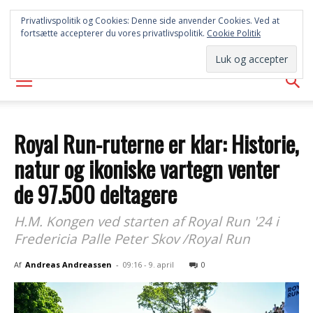
SYD
Privatlivspolitik og Cookies: Denne side anvender Cookies. Ved at
fortsætte accepterer du vores privatlivspolitik.
Cookie Politik
AVISEN
Royal Run-ruterne er klar: Historie,
natur og ikoniske vartegn venter
de 97.500 deltagere
H.M. Kongen ved starten af Royal Run '24 i
Fredericia Palle Peter Skov /Royal Run
Af
Andreas Andreassen
-
09:16 - 9. april
0