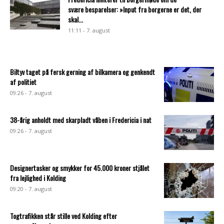
svære besparelser: »Input fra borgerne er det, der
skal...
11:11 - 7. august
Biltyv taget på fersk gerning af bilkamera og genkendt
af politiet
09:26 - 7. august
38-årig anholdt med skarpladt våben i Fredericia i nat
09:26 - 7. august
Designertasker og smykker for 45.000 kroner stjålet
fra lejlighed i Kolding
09:20 - 7. august
Togtrafikken står stille ved Kolding efter