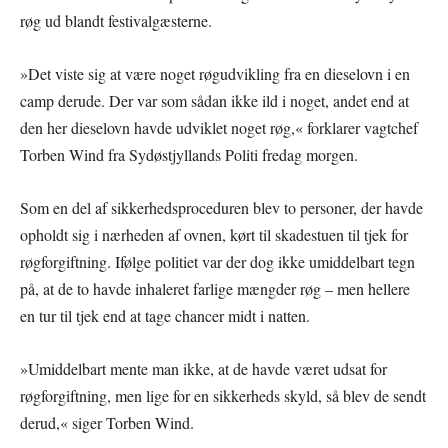
røg ud blandt festivalgæsterne.
»Det viste sig at være noget røgudvikling fra en dieselovn i en
camp derude. Der var som sådan ikke ild i noget, andet end at
den her dieselovn havde udviklet noget røg,« forklarer vagtchef
Torben Wind fra Sydøstjyllands Politi fredag morgen.
Som en del af sikkerhedsproceduren blev to personer, der havde
opholdt sig i nærheden af ovnen, kørt til skadestuen til tjek for
røgforgiftning. Ifølge politiet var der dog ikke umiddelbart tegn
på, at de to havde inhaleret farlige mængder røg – men hellere
en tur til tjek end at tage chancer midt i natten.
»Umiddelbart mente man ikke, at de havde været udsat for
røgforgiftning, men lige for en sikkerheds skyld, så blev de sendt
derud,« siger Torben Wind.