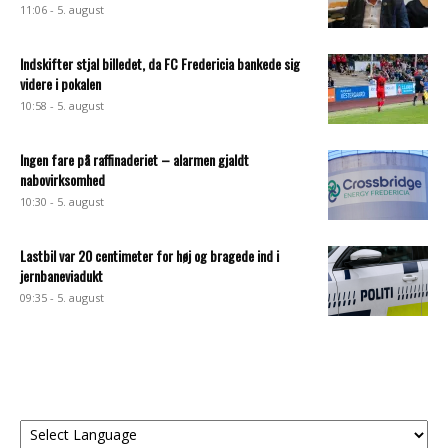
11:06 - 5. august
Indskifter stjal billedet, da FC Fredericia bankede sig
videre i pokalen
10:58 - 5. august
Ingen fare på raffinaderiet – alarmen gjaldt
nabovirksomhed
10:30 - 5. august
Lastbil var 20 centimeter for høj og bragede ind i
jernbaneviadukt
09:35 - 5. august