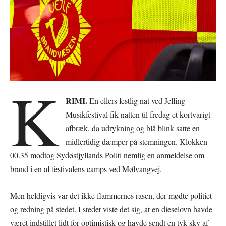
K
RIMI.
En ellers festlig nat ved Jelling
Musikfestival fik natten til fredag et kortvarigt
afbræk, da udrykning og blå blink satte en
midlertidig dæmper på stemningen. Klokken
00.35 modtog Sydøstjyllands Politi nemlig en anmeldelse om
brand i en af festivalens camps ved Mølvangvej.
Men heldigvis var det ikke flammernes rasen, der mødte politiet
og redning på stedet. I stedet viste det sig, at en dieselovn havde
været indstillet lidt for optimistisk og havde sendt en tyk sky af