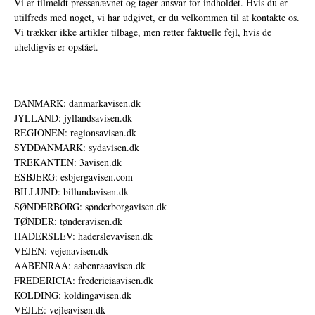
Vi er tilmeldt pressenævnet og tager ansvar for indholdet. Hvis du er
utilfreds med noget, vi har udgivet, er du velkommen til at kontakte os.
Vi trækker ikke artikler tilbage, men retter faktuelle fejl, hvis de
uheldigvis er opstået.
DANMARK: danmarkavisen.dk
JYLLAND: jyllandsavisen.dk
REGIONEN: regionsavisen.dk
SYDDANMARK: sydavisen.dk
TREKANTEN: 3avisen.dk
ESBJERG: esbjergavisen.com
BILLUND: billundavisen.dk
SØNDERBORG: sønderborgavisen.dk
TØNDER: tønderavisen.dk
HADERSLEV: haderslevavisen.dk
VEJEN: vejenavisen.dk
AABENRAA: aabenraaavisen.dk
FREDERICIA: fredericiaavisen.dk
KOLDING: koldingavisen.dk
VEJLE: vejleavisen.dk