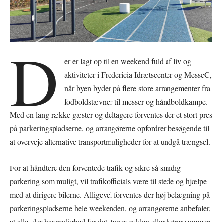
D
er er lagt op til en weekend fuld af liv og
aktiviteter i Fredericia Idrætscenter og MesseC,
når byen byder på flere store arrangementer fra
fodboldstævner til messer og håndboldkampe.
Med en lang række gæster og deltagere forventes der et stort pres
på parkeringspladserne, og arrangørerne opfordrer besøgende til
at overveje alternative transportmuligheder for at undgå trængsel.
For at håndtere den forventede trafik og sikre så smidig
parkering som muligt, vil trafikofficials være til stede og hjælpe
med at dirigere bilerne. Alligevel forventes der høj belægning på
parkeringspladserne hele weekenden, og arrangørerne anbefaler,
at alle, der har mulighed for det, tager cyklen eller kører sammen