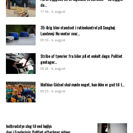
de...
11:56 - 6. august
35-årig blev standset i rutinekontrol på Snoghøj
Landevej: Nu venter svar...
09:55 - 6. august
Stribe af tyverier fra biler på et enkelt døgn: Politiet
gentager...
09:28 - 6. august
Mathias Gidsel skal møde noget, han ikke er god til: I...
09:25 - 6. august
Indbrudstyv slog til ved højlys
dag i Fredericia: Politiet efterlyser vidner