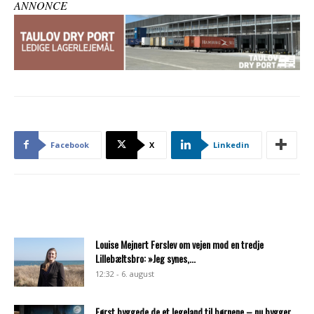
ANNONCE
Facebook
X
Linkedin
Louise Mejnert Ferslev om vejen mod en tredje
Lillebæltsbro: »Jeg synes,...
12:32 - 6. august
Først byggede de et legeland til børnene – nu bygger