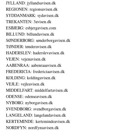
JYLLAND: jyllandsavisen.dk
REGIONEN: regionsavisen.dk
SYDDANMARK: sydavisen.dk
TREKANTEN: 3avisen.dk
ESBJERG: esbjergavisen.com
BILLUND: billundavisen.dk
SØNDERBORG: sønderborgavisen.dk
TØNDER: tønderavisen.dk
HADERSLEV: haderslevavisen.dk
VEJEN: vejenavisen.dk
AABENRAA: aabenraaavisen.dk
FREDERICIA: fredericiaavisen.dk
KOLDING: koldingavisen.dk
VEJLE: vejleavisen.dk
MIDDELFART: middelfartavisen.dk
ODENSE: odenseavisen.dk
NYBORG: nyborgavisen.dk
SVENDBORG: svendborgavisen.dk
LANGELAND: langelandavisen.dk
KERTEMINDE: kertemindeavisen.dk
NORDFYN: nordfynsavisen.dk