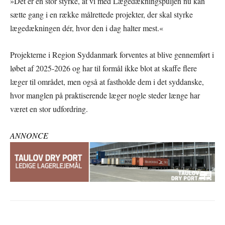
»Det er en stor styrke, at vi med Lægedækningspuljen nu kan
sætte gang i en række målrettede projekter, der skal styrke
lægedækningen dér, hvor den i dag halter mest.«
Projekterne i Region Syddanmark forventes at blive gennemført i
løbet af 2025-2026 og har til formål ikke blot at skaffe flere
læger til området, men også at fastholde dem i det syddanske,
hvor manglen på praktiserende læger nogle steder længe har
været en stor udfordring.
ANNONCE