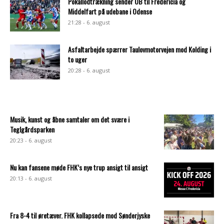
Pokallodtrækning sender OB til Fredericia og
Middelfart på udebane i Odense
21:28 - 6. august
Asfaltarbejde spærrer Taulovmotorvejen mod Kolding i
to uger
20:28 - 6. august
Musik, kunst og åbne samtaler om det svære i
Teglgårdsparken
20:23 - 6. august
Nu kan fansene møde FHK’s nye trup ansigt til ansigt
20:13 - 6. august
Fra 8-4 til øretæver. FHK kollapsede mod Sønderjyske