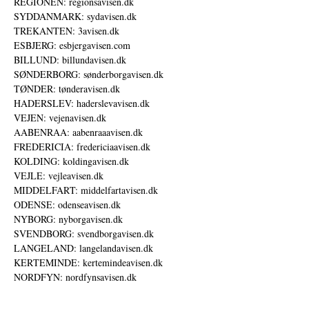
REGIONEN: regionsavisen.dk
SYDDANMARK: sydavisen.dk
TREKANTEN: 3avisen.dk
ESBJERG: esbjergavisen.com
BILLUND: billundavisen.dk
SØNDERBORG: sønderborgavisen.dk
TØNDER: tønderavisen.dk
HADERSLEV: haderslevavisen.dk
VEJEN: vejenavisen.dk
AABENRAA: aabenraaavisen.dk
FREDERICIA: fredericiaavisen.dk
KOLDING: koldingavisen.dk
VEJLE: vejleavisen.dk
MIDDELFART: middelfartavisen.dk
ODENSE: odenseavisen.dk
NYBORG: nyborgavisen.dk
SVENDBORG: svendborgavisen.dk
LANGELAND: langelandavisen.dk
KERTEMINDE: kertemindeavisen.dk
NORDFYN: nordfynsavisen.dk