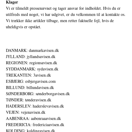
Klager
Vi er tilmeldt pressenævnet og tager ansvar for indholdet. Hvis du er
utilfreds med noget, vi har udgivet, er du velkommen til at kontakte os.
Vi trækker ikke artikler tilbage, men retter faktuelle fejl, hvis de
uheldigvis er opstået.
DANMARK: danmarkavisen.dk
JYLLAND: jyllandsavisen.dk
REGIONEN: regionsavisen.dk
SYDDANMARK: sydavisen.dk
TREKANTEN: 3avisen.dk
ESBJERG: esbjergavisen.com
BILLUND: billundavisen.dk
SØNDERBORG: sønderborgavisen.dk
TØNDER: tønderavisen.dk
HADERSLEV: haderslevavisen.dk
VEJEN: vejenavisen.dk
AABENRAA: aabenraaavisen.dk
FREDERICIA: fredericiaavisen.dk
KOLDING: koldingavisen.dk