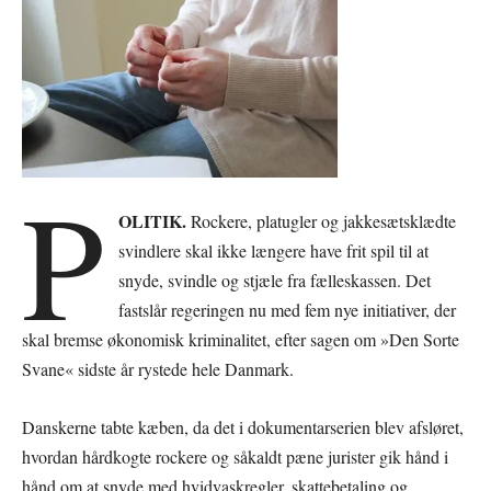
P
OLITIK.
Rockere, platugler og jakkesætsklædte
svindlere skal ikke længere have frit spil til at
snyde, svindle og stjæle fra fælleskassen. Det
fastslår regeringen nu med fem nye initiativer, der
skal bremse økonomisk kriminalitet, efter sagen om »Den Sorte
Svane« sidste år rystede hele Danmark.
Danskerne tabte kæben, da det i dokumentarserien blev afsløret,
hvordan hårdkogte rockere og såkaldt pæne jurister gik hånd i
hånd om at snyde med hvidvaskregler, skattebetaling og