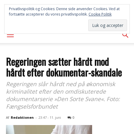
SYD
Privatlivspolitik og Cookies: Denne side anvender Cookies. Ved at
fortsætte accepterer du vores privatlivspolitik.
Cookie Politik
AVISEN
Regeringen sætter hårdt mod
hårdt efter dokumentar-skandale
Regeringen slår hårdt ned på økonomisk
kriminalitet efter den omdiskuterede
dokumentarserie »Den Sorte Svane«. Foto:
Fængselsforbundet
Af
Redaktionen
-
23:47 - 11. juni
0