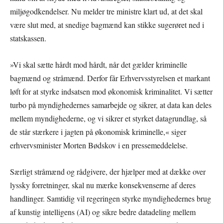
miljøgodkendelser. Nu melder tre ministre klart ud, at det skal
være slut med, at snedige bagmænd kan stikke sugerøret ned i
statskassen.
»Vi skal sætte hårdt mod hårdt, når det gælder kriminelle
bagmænd og stråmænd. Derfor får Erhvervsstyrelsen et markant
løft for at styrke indsatsen mod økonomisk kriminalitet. Vi sætter
turbo på myndighedernes samarbejde og sikrer, at data kan deles
mellem myndighederne, og vi sikrer et styrket datagrundlag, så
de står stærkere i jagten på økonomisk kriminelle,« siger
erhvervsminister Morten Bødskov i en pressemeddelelse.
Særligt stråmænd og rådgivere, der hjælper med at dække over
lyssky forretninger, skal nu mærke konsekvenserne af deres
handlinger. Samtidig vil regeringen styrke myndighedernes brug
af kunstig intelligens (AI) og sikre bedre datadeling mellem