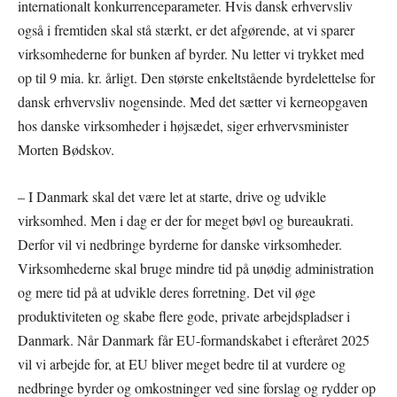
internationalt konkurrenceparameter. Hvis dansk erhvervsliv
også i fremtiden skal stå stærkt, er det afgørende, at vi sparer
virksomhederne for bunken af byrder. Nu letter vi trykket med
op til 9 mia. kr. årligt. Den største enkeltstående byrdelettelse for
dansk erhvervsliv nogensinde. Med det sætter vi kerneopgaven
hos danske virksomheder i højsædet, siger erhvervsminister
Morten Bødskov.
– I Danmark skal det være let at starte, drive og udvikle
virksomhed. Men i dag er der for meget bøvl og bureaukrati.
Derfor vil vi nedbringe byrderne for danske virksomheder.
Virksomhederne skal bruge mindre tid på unødig administration
og mere tid på at udvikle deres forretning. Det vil øge
produktiviteten og skabe flere gode, private arbejdspladser i
Danmark. Når Danmark får EU-formandskabet i efteråret 2025
vil vi arbejde for, at EU bliver meget bedre til at vurdere og
nedbringe byrder og omkostninger ved sine forslag og rydder op