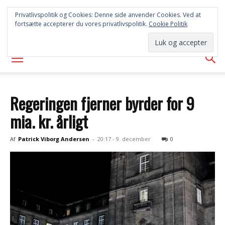
SYD
Privatlivspolitik og Cookies: Denne side anvender Cookies. Ved at
fortsætte accepterer du vores privatlivspolitik.
Cookie Politik
AVISEN
Regeringen fjerner byrder for 9
mia. kr. årligt
Af
Patrick Viborg Andersen
-
20:17 - 9. december
0