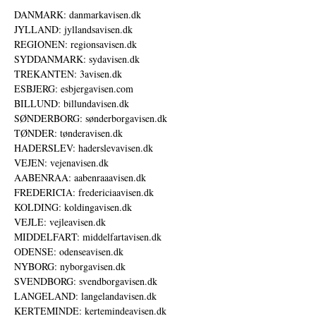
DANMARK: danmarkavisen.dk
JYLLAND: jyllandsavisen.dk
REGIONEN: regionsavisen.dk
SYDDANMARK: sydavisen.dk
TREKANTEN: 3avisen.dk
ESBJERG: esbjergavisen.com
BILLUND: billundavisen.dk
SØNDERBORG: sønderborgavisen.dk
TØNDER: tønderavisen.dk
HADERSLEV: haderslevavisen.dk
VEJEN: vejenavisen.dk
AABENRAA: aabenraaavisen.dk
FREDERICIA: fredericiaavisen.dk
KOLDING: koldingavisen.dk
VEJLE: vejleavisen.dk
MIDDELFART: middelfartavisen.dk
ODENSE: odenseavisen.dk
NYBORG: nyborgavisen.dk
SVENDBORG: svendborgavisen.dk
LANGELAND: langelandavisen.dk
KERTEMINDE: kertemindeavisen.dk