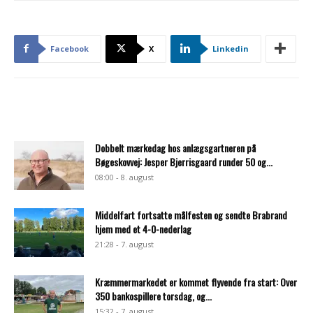
Facebook
X
Linkedin
Dobbelt mærkedag hos anlægsgartneren på
Bøgeskovvej: Jesper Bjerrisgaard runder 50 og...
08:00 - 8. august
Middelfart fortsatte målfesten og sendte Brabrand
hjem med et 4-0-nederlag
21:28 - 7. august
Kræmmermarkedet er kommet flyvende fra start: Over
350 bankospillere torsdag, og...
15:32 - 7. august