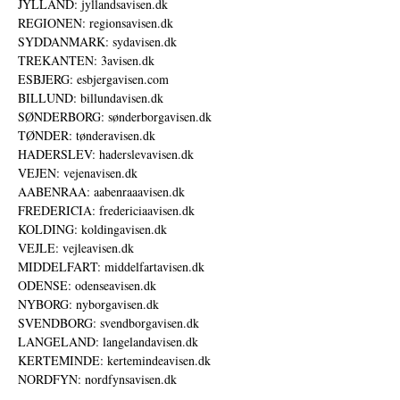
JYLLAND: jyllandsavisen.dk
REGIONEN: regionsavisen.dk
SYDDANMARK: sydavisen.dk
TREKANTEN: 3avisen.dk
ESBJERG: esbjergavisen.com
BILLUND: billundavisen.dk
SØNDERBORG: sønderborgavisen.dk
TØNDER: tønderavisen.dk
HADERSLEV: haderslevavisen.dk
VEJEN: vejenavisen.dk
AABENRAA: aabenraaavisen.dk
FREDERICIA: fredericiaavisen.dk
KOLDING: koldingavisen.dk
VEJLE: vejleavisen.dk
MIDDELFART: middelfartavisen.dk
ODENSE: odenseavisen.dk
NYBORG: nyborgavisen.dk
SVENDBORG: svendborgavisen.dk
LANGELAND: langelandavisen.dk
KERTEMINDE: kertemindeavisen.dk
NORDFYN: nordfynsavisen.dk