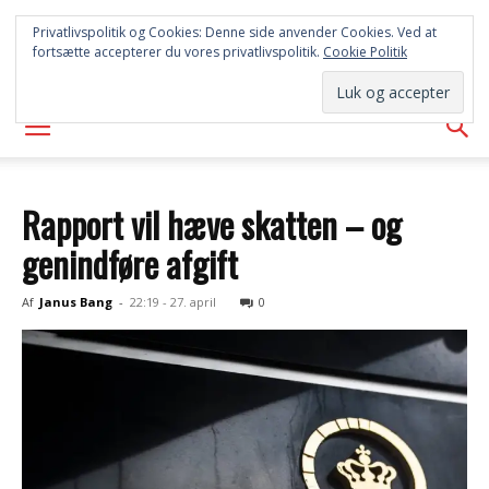
SYD
Privatlivspolitik og Cookies: Denne side anvender Cookies. Ved at
fortsætte accepterer du vores privatlivspolitik.
Cookie Politik
AVISEN
Rapport vil hæve skatten – og
genindføre afgift
Af
Janus Bang
-
22:19 - 27. april
0