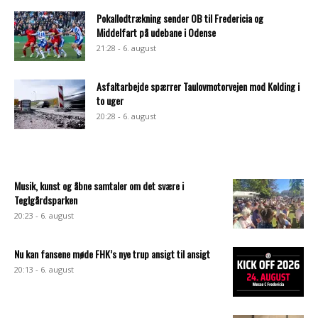
Pokallodtrækning sender OB til Fredericia og
Middelfart på udebane i Odense
21:28 - 6. august
Asfaltarbejde spærrer Taulovmotorvejen mod Kolding i
to uger
20:28 - 6. august
Musik, kunst og åbne samtaler om det svære i
Teglgårdsparken
20:23 - 6. august
Nu kan fansene møde FHK’s nye trup ansigt til ansigt
20:13 - 6. august