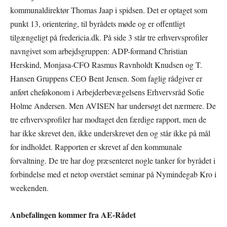
kommunaldirektør Thomas Jaap i spidsen. Det er optaget som
punkt 13, orientering, til byrådets møde og er offentligt
tilgængeligt på fredericia.dk. På side 3 står tre erhvervsprofiler
navngivet som arbejdsgruppen: ADP-formand Christian
Herskind, Monjasa-CFO Rasmus Ravnholdt Knudsen og T.
Hansen Gruppens CEO Bent Jensen. Som faglig rådgiver er
anført cheføkonom i Arbejderbevægelsens Erhvervsråd Sofie
Holme Andersen. Men AVISEN har undersøgt det nærmere. De
tre erhvervsprofiler har modtaget den færdige rapport, men de
har ikke skrevet den, ikke underskrevet den og står ikke på mål
for indholdet. Rapporten er skrevet af den kommunale
forvaltning. De tre har dog præsenteret nogle tanker for byrådet i
forbindelse med et netop overstået seminar på Nymindegab Kro i
weekenden.
Anbefalingen kommer fra AE-Rådet