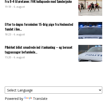
Fra 8-4 til øretæver. FHK kollapsede mod Sønderjyske
19:59 - 6. august
Efter to døgns forsvinden: 15-årig pige fra Hedensted
fundet i live...
18:23 - 6. august
Påvirket bilist smadrede ind i tankanlæg – og beruset
togpassager befamlede...
15:20 - 6. august
Powered by
Translate