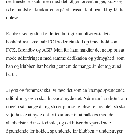
det fineste selskab, men med dét følger forventninger, krav og
ikke mindst en konkurrence på et niveau, klubben aldrig før har
oplevet.
Rahbek ved godt, at euforien hurtigt kan blive erstattet af
benhård realisme, når FC Fredericia skal op imod hold som
FCK, Brøndby og AGF. Men for ham handler det netop om at
møde udfordringen med samme dedikation og ydmyghed, som
han og klubben har bevist gennem de mange år, det tog at nå
hertil.
»Først og fremmest skal vi tage det som en kæmpe spændende
udfordring, og vi skal huske at nyde det. Når man har drømt om
noget i så mange år, og så det pludselig bliver en realitet, så skal
vi jo huske at nyde det. Vi kommer til at måle os mod de
allerbedste i dansk fodbold, og det bliver da spændende.
Spændende for holdet, spændende for klubben,« understreger