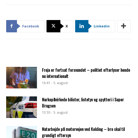
Facebook
X
Linkedin
Freja er fortsat forsvundet – politiet efterlyser hende
nu internationalt
16:41 - 5. august
Narkopåvirkede bilister, listetyv og spytteri i Super
Brugsen
13:55 - 5. august
Natarbejde på motorvejen ved Kolding – bro skal til
grundigt eftersyn