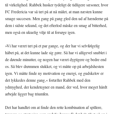
til virkelighed. Rahbek husker tydeligt de tidligere sæsoner, hvor
FC Fredericia var så tæt på at nå målet, at man næsten kunne
smage succesen. Men gang på gang gled den ud af hænderne på
dem i sidste sekund, og det efterlod måske en smag af bitterhed,
men også en ukuelig vilje til at forsøge igen.
»Vi har været tæt på et par gange, og der har vi selvfølgelig
håbet på, at det kunne lade sig gøre. Så har vi alligevel snublet i
de døende minutter, og nogen har været dygtigere og bedre end
os. Så blev drømmen slukket, og vi måtte op på arbejdshesten
igen. Vi måtte finde ny motivation og energi, og gudskelov er
det lykkedes denne gang,« fortæller Rahbek med den
ydmyghed, der kendetegner en mand, der ved, hvor meget hårdt
arbejde ligger bag triumfen.
Det har handlet om at finde den rette kombination af spillere,