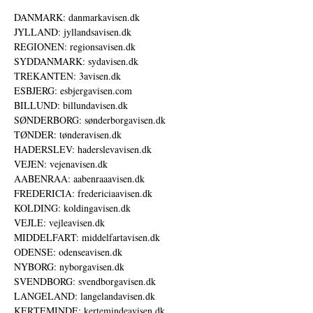
DANMARK: danmarkavisen.dk
JYLLAND: jyllandsavisen.dk
REGIONEN: regionsavisen.dk
SYDDANMARK: sydavisen.dk
TREKANTEN: 3avisen.dk
ESBJERG: esbjergavisen.com
BILLUND: billundavisen.dk
SØNDERBORG: sønderborgavisen.dk
TØNDER: tønderavisen.dk
HADERSLEV: haderslevavisen.dk
VEJEN: vejenavisen.dk
AABENRAA: aabenraaavisen.dk
FREDERICIA: fredericiaavisen.dk
KOLDING: koldingavisen.dk
VEJLE: vejleavisen.dk
MIDDELFART: middelfartavisen.dk
ODENSE: odenseavisen.dk
NYBORG: nyborgavisen.dk
SVENDBORG: svendborgavisen.dk
LANGELAND: langelandavisen.dk
KERTEMINDE: kertemindeavisen.dk