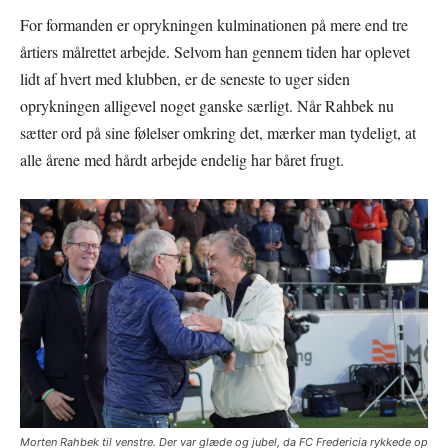
For formanden er oprykningen kulminationen på mere end tre
årtiers målrettet arbejde. Selvom han gennem tiden har oplevet
lidt af hvert med klubben, er de seneste to uger siden
oprykningen alligevel noget ganske særligt. Når Rahbek nu
sætter ord på sine følelser omkring det, mærker man tydeligt, at
alle årene med hårdt arbejde endelig har båret frugt.
Morten Rahbek til venstre. Der var glæde og jubel, da FC Fredericia rykkede op