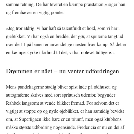
samme retning. De har leveret en kæmpe præstation,« siger han
og fremhæver en vigtig pointe:
»Jeg tror aldrig, vi har haft så talentfuldt et hold, som vi har i
øjeblikket. Vi har også en bredde, der gør, at spillerne langt ud
over de 11 på banen er anvendelige næsten hver kamp. Så det er
en kæmpe styrke i forhold til det, vi har oplevet tidligere.«
Drømmen er nået – nu venter udfordringen
Mens pandekagerne stadig bliver spist inde på rådhuset, og
autograferne skrives med sort sprittusch udenfor, begynder
Rahbek langsomt at vende blikket fremad. For selvom det er
vigtigt at stoppe op og nyde øjeblikket, er han samtidig bevidst
om, at Superligaen ikke bare er en triumf, men også klubbens
måske største udfordring nogensinde. Fredericia er nu en del af