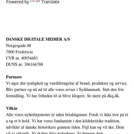
Powered by
Translate
DANSKE DIGITALE MEDIER A/S
Norgesgade 48
7000 Fredericia
CVR nr. 40954481
DUNS nr. 306166788
Partnere
Vi øger din synlighed og værdiforøgelse af brand, produkter og service.
Bliv partner og nå ud til alle vores aviser i Syddanmark. Støt den frie
formidling. Vi har friheden til at blive klogere. Se mere på
dkq.dk.
Vilkår
Alle vores nyhedstjenester er uden betalingsmur. Fordi vi ikke tror på et
a og et b hold. Vi har vores fundament i den kildekritiske tradition,
udviklet af danske historikere gennem tiden. Fejl kan og vil ske. Dem
vil vi erkende. Vi skaber ikke nyhederne. Vi bringer dem.