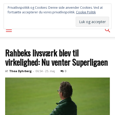
SYD
Privatlivspolitik og Cookies: Denne side anvender Cookies. Ved at
fortsætte accepterer du vores privatlivspolitik.
Cookie Politik
AVISEN
Rahbeks livsværk blev til
virkelighed: Nu venter Superligaen
Af
Thea Dyhrberg
-
06:54 - 25. maj
0