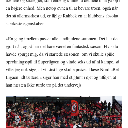
trænere og strategier, som endelig kunne få det hele til at gå op i
en højere enhed. Men netop evnen til at bevare troen, også når
det så allermørkest ud, er ifølge Rahbek en af klubbens absolut
stærkeste egenskaber.
»En gang imellem passer alle tandhjulene sammen. Det har de
gjort i år, og så har det bare været en fantastisk sæson. Hvis du
havde spurgt mig, da vi startede sæsonen, om vi skulle spille
oprykningsspil til Superligaen og vinde seks ud af ni kampe, så
ville jeg nok sige, at vi først lige skulle prøve at læse NordicBet
Ligaen lidt tættere,« siger han med et glimt i øjet og tilføjer, at
han næsten ikke turde tro på det undervejs.