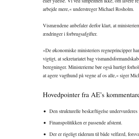
eller ydelse. Vi ved simpelthen ikke, om lavere regi
arbejde mere,« understreger Michael Rosholm.
Vismændene anbefaler derfor klart, at ministerie
ændringer i forbrugsafgifter.
»De økonomiske ministeriers regneprincipper har e
vigtigt, at sekretariatet bag vismandsformandskabe
beregninger. Ministerierne bør også hurtigt forhol
at agere vagthund på vegne af os alle,« siger Mi
Hovedpointer fra AE’s kommentarer
Den strukturelle beskæftigelse undervurderes f
Finanspolitikken er passende afstemt.
Der er rigeligt råderum til både velfærd, forsv