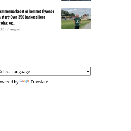
æmmermarkedet er kommet flyvende
a start: Over 350 bankospillere
rsdag, og...
:32 - 7. august
owered by
Translate