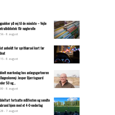
gpakker på vej til de mindste – Vejle
ntralbibliotek får nøglerolle
:56 - 8. august
list anholdt for spritkørsel kort før
dnat
:15 - 8. august
bbelt mærkedag hos anlægsgartneren
 Bøgeskovvej: Jesper Bjerrisgaard
nder 50 og...
:00 - 8. august
ddelfart fortsatte målfesten og sendte
abrand hjem med et 4-0-nederlag
:28 - 7. august