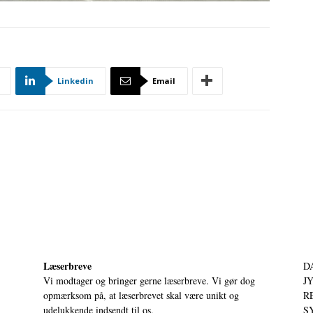
Linkedin
Email
Læserbreve
D
Vi modtager og bringer gerne læserbreve. Vi gør dog
JY
opmærksom på, at læserbrevet skal være unikt og
RE
udelukkende indsendt til os.
S