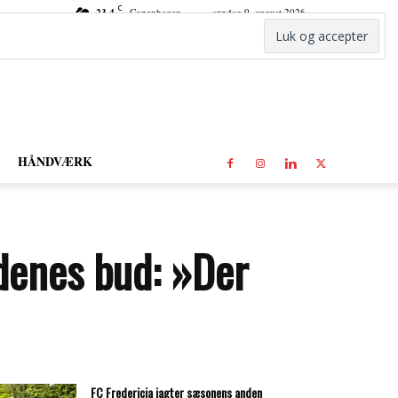
C
23.4
Copenhagen
søndag 9. august 2026
HÅNDVÆRK
enes bud: »Der
FC Fredericia jagter sæsonens anden