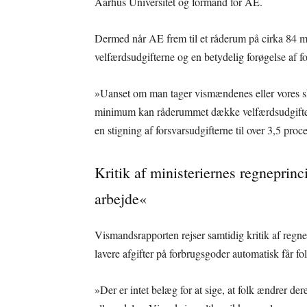
Aarhus Universitet og formand for AE.
Dermed når AE frem til et råderum på cirka 84 mil
velfærdsudgifterne og en betydelig forøgelse af f
»Uanset om man tager vismændenes eller vores s
minimum kan råderummet dække velfærdsudgiftern
en stigning af forsvarsudgifterne til over 3,5 pr
Kritik af ministeriernes regneprincip
arbejde«
Vismandsrapporten rejser samtidig kritik af regnep
lavere afgifter på forbrugsgoder automatisk får fo
»Der er intet belæg for at sige, at folk ændrer de