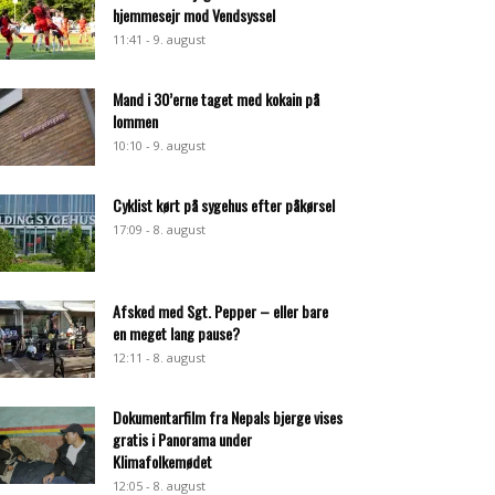
hjemmesejr mod Vendsyssel
11:41 - 9. august
Mand i 30’erne taget med kokain på
lommen
10:10 - 9. august
Cyklist kørt på sygehus efter påkørsel
17:09 - 8. august
Afsked med Sgt. Pepper – eller bare
en meget lang pause?
12:11 - 8. august
Dokumentarfilm fra Nepals bjerge vises
gratis i Panorama under
Klimafolkemødet
12:05 - 8. august