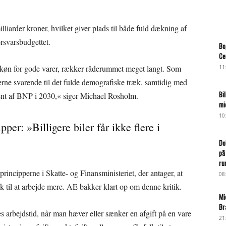
liarder kroner, hvilket giver plads til både fuld dækning af
orsvarsbudgettet.
Bo
Ce
køn for gode varer, rækker råderummet meget langt. Som
11
e svarende til det fulde demografiske træk, samtidig med
Bi
ocent af BNP i 2030,« siger Michael Rosholm.
mi
10
per: »Billigere biler får ikke flere i
Do
på
ru
rincipperne i Skatte- og Finansministeriet, der antager, at
08
lk til at arbejde mere. AE bakker klart op om denne kritik.
Mi
Br
res arbejdstid, når man hæver eller sænker en afgift på en vare
21