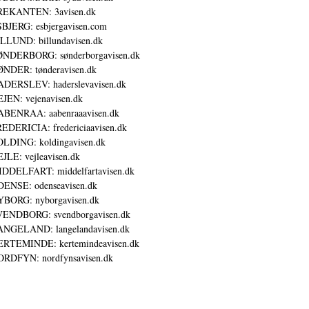
REKANTEN: 3avisen.dk
BJERG: esbjergavisen.com
LLUND: billundavisen.dk
NDERBORG: sønderborgavisen.dk
NDER: tønderavisen.dk
DERSLEV: haderslevavisen.dk
JEN: vejenavisen.dk
BENRAA: aabenraaavisen.dk
EDERICIA: fredericiaavisen.dk
LDING: koldingavisen.dk
JLE: vejleavisen.dk
DDELFART: middelfartavisen.dk
ENSE: odenseavisen.dk
BORG: nyborgavisen.dk
ENDBORG: svendborgavisen.dk
NGELAND: langelandavisen.dk
RTEMINDE: kertemindeavisen.dk
RDFYN: nordfynsavisen.dk