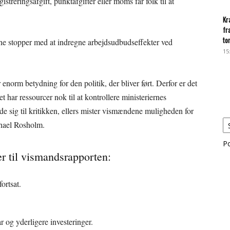
streringsafgift, punktafgifter eller moms får folk til at
Kr
fr
to
rne stopper med at indregne arbejdsudbudseffekter ved
15
norm betydning for den politik, der bliver ført. Derfor er det
t har ressourcer nok til at kontrollere ministeriernes
de sig til kritikken, ellers mister vismændene muligheden for
chael Rosholm.
P
 til vismandsrapporten:
ortsat.
ar og yderligere investeringer.