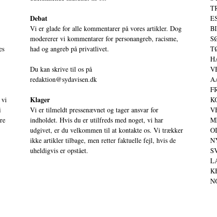
T
Debat
ES
Vi er glade for alle kommentarer på vores artikler. Dog
BI
modererer vi kommentarer for personangreb, racisme,
SØ
es
had og angreb på privatlivet.
TØ
HA
Du kan skrive til os på
VE
redaktion@sydavisen.dk
AA
FR
Klager
 vi
KO
i
Vi er tilmeldt pressenævnet og tager ansvar for
VE
ere
indholdet. Hvis du er utilfreds med noget, vi har
MI
udgivet, er du velkommen til at kontakte os. Vi trækker
OD
ikke artikler tilbage, men retter faktuelle fejl, hvis de
NY
uheldigvis er opstået.
SV
LA
KE
NO