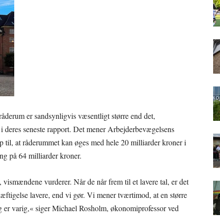
 råderum er sandsynligvis væsentligt større end det,
i deres seneste rapport. Det mener Arbejderbevægelsens
 til, at råderummet kan øges med hele 20 milliarder kroner i
ng på 64 milliarder kroner.
vismændene vurderer. Når de når frem til et lavere tal, er det
kæftigelse lavere, end vi gør. Vi mener tværtimod, at en større
ng er varig,« siger Michael Rosholm, økonomiprofessor ved