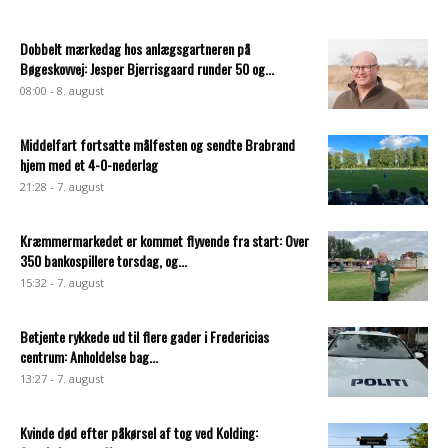
Dobbelt mærkedag hos anlægsgartneren på
Bøgeskovvej: Jesper Bjerrisgaard runder 50 og...
08:00 - 8. august
Middelfart fortsatte målfesten og sendte Brabrand
hjem med et 4-0-nederlag
21:28 - 7. august
Kræmmermarkedet er kommet flyvende fra start: Over
350 bankospillere torsdag, og...
15:32 - 7. august
Betjente rykkede ud til flere gader i Fredericias
centrum: Anholdelse bag...
13:27 - 7. august
Kvinde død efter påkørsel af tog ved Kolding: