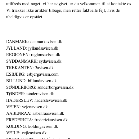
utilfreds med noget, vi har udgivet, er du velkommen til at kontakte os.
Vi trækker ikke artikler tilbage, men retter faktuelle fejl, hvis de
uheldigvis er opstået.
DANMARK: danmarkavisen.dk
JYLLAND: jyllandsavisen.dk
REGIONEN: regionsavisen.dk
SYDDANMARK: sydavisen.dk
TREKANTEN: 3avisen.dk
ESBJERG: esbjergavisen.com
BILLUND: billundavisen.dk
SØNDERBORG: sønderborgavisen.dk
TØNDER: tønderavisen.dk
HADERSLEV: haderslevavisen.dk
VEJEN: vejenavisen.dk
AABENRAA: aabenraaavisen.dk
FREDERICIA: fredericiaavisen.dk
KOLDING: koldingavisen.dk
VEJLE: vejleavisen.dk