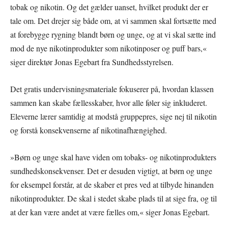
tobak og nikotin. Og det gælder uanset, hvilket produkt der er
tale om. Det drejer sig både om, at vi sammen skal fortsætte med
at forebygge rygning blandt børn og unge, og at vi skal sætte ind
mod de nye nikotinprodukter som nikotinposer og puff bars,«
siger direktør Jonas Egebart fra Sundhedsstyrelsen.
Det gratis undervisningsmateriale fokuserer på, hvordan klassen
sammen kan skabe fællesskaber, hvor alle føler sig inkluderet.
Eleverne lærer samtidig at modstå gruppepres, sige nej til nikotin
og forstå konsekvenserne af nikotinafhængighed.
»Børn og unge skal have viden om tobaks- og nikotinprodukters
sundhedskonsekvenser. Det er desuden vigtigt, at børn og unge
for eksempel forstår, at de skaber et pres ved at tilbyde hinanden
nikotinprodukter. De skal i stedet skabe plads til at sige fra, og til
at der kan være andet at være fælles om,« siger Jonas Egebart.