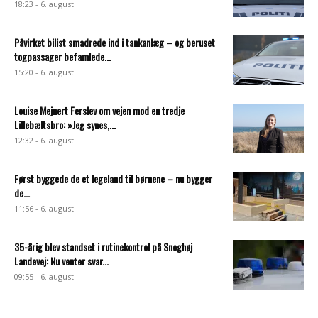
18:23 - 6. august
Påvirket bilist smadrede ind i tankanlæg – og beruset
togpassager befamlede...
15:20 - 6. august
Louise Mejnert Ferslev om vejen mod en tredje
Lillebæltsbro: »Jeg synes,...
12:32 - 6. august
Først byggede de et legeland til børnene – nu bygger
de...
11:56 - 6. august
35-årig blev standset i rutinekontrol på Snoghøj
Landevej: Nu venter svar...
09:55 - 6. august