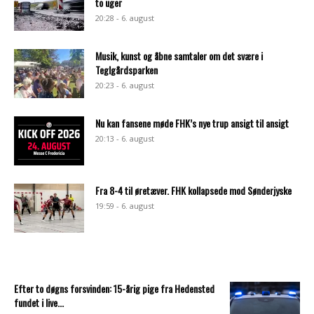
to uger
20:28 - 6. august
Musik, kunst og åbne samtaler om det svære i
Teglgårdsparken
20:23 - 6. august
Nu kan fansene møde FHK’s nye trup ansigt til ansigt
20:13 - 6. august
Fra 8-4 til øretæver. FHK kollapsede mod Sønderjyske
19:59 - 6. august
Efter to døgns forsvinden: 15-årig pige fra Hedensted
fundet i live...