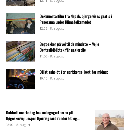
12:11 - 8. august
Dokumentarfilm fra Nepals bjerge vises gratis i
Panorama under Klimafolkemødet
12:05 - 8. august
Bogpakker på vej til de mindste – Vejle
Centralbibliotek får nøglerolle
11:56 - 8. august
Bilist anholdt for spritkørsel kort før midnat
10:15 - 8. august
Dobbelt mærkedag hos anlægsgartneren på
Bøgeskovvej: Jesper Bjerrisgaard runder 50 og...
08:00 - 8. august