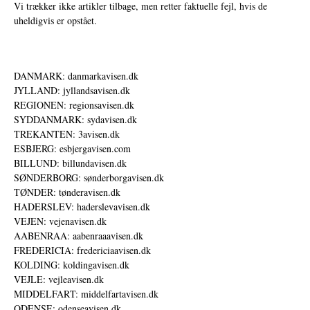
Vi trækker ikke artikler tilbage, men retter faktuelle fejl, hvis de
uheldigvis er opstået.
DANMARK: danmarkavisen.dk
JYLLAND: jyllandsavisen.dk
REGIONEN: regionsavisen.dk
SYDDANMARK: sydavisen.dk
TREKANTEN: 3avisen.dk
ESBJERG: esbjergavisen.com
BILLUND: billundavisen.dk
SØNDERBORG: sønderborgavisen.dk
TØNDER: tønderavisen.dk
HADERSLEV: haderslevavisen.dk
VEJEN: vejenavisen.dk
AABENRAA: aabenraaavisen.dk
FREDERICIA: fredericiaavisen.dk
KOLDING: koldingavisen.dk
VEJLE: vejleavisen.dk
MIDDELFART: middelfartavisen.dk
ODENSE: odenseavisen.dk