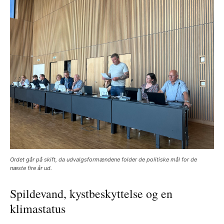
Ordet går på skift, da udvalgsformændene folder de politiske mål for de
næste fire år ud.
Spildevand, kystbeskyttelse og en
klimastatus