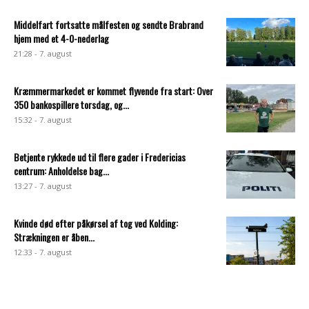
Middelfart fortsatte målfesten og sendte Brabrand
hjem med et 4-0-nederlag
21:28 - 7. august
Kræmmermarkedet er kommet flyvende fra start: Over
350 bankospillere torsdag, og...
15:32 - 7. august
Betjente rykkede ud til flere gader i Fredericias
centrum: Anholdelse bag...
13:27 - 7. august
Kvinde død efter påkørsel af tog ved Kolding:
Strækningen er åben...
12:33 - 7. august