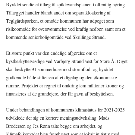
Byrådet sendte et tillæg til spildevandsplanen i offentlig høring.
Tillægget handler blandt andet om separatkloakering af
Teglgårdsparken, et område kommunen har udpeget som
risikoområde for oversvømmelse ved kraftig nedbør, samt om et
kommende seniorboligområde ved Skrillinge Strand.
Et større punkt var den endelige afgørelse om et
kystbeskyttelsesdige ved Varbjerg Strand vest for Store Å. Diget
skal beskytte 91 sommerhuse mod stormflod, og byrådet
godkendte både stiftelsen af et digelag og den økonomiske
ramme. Projektet er regnet til omkring fem millioner kroner og
finansieres af de grundejere, der får gavn af beskyttelsen.
Under behandlingen af kommunens klimastatus for 2021-2025
udviklede der sig en kortere meningsudveksling. Mads
Brodersen og Jes Rønn talte begge om arbejdet, og
Klimafolkemødet blev fremhævet som et lokalt initiativ med