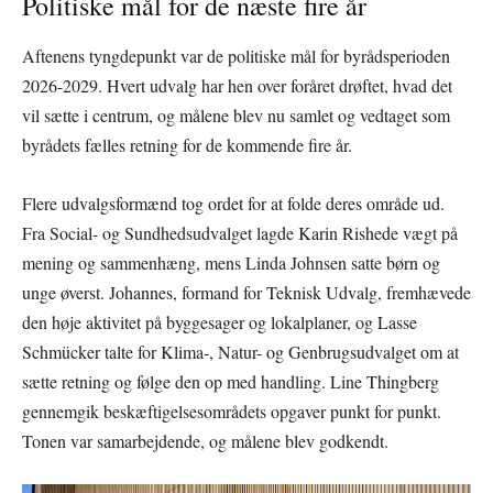
Politiske mål for de næste fire år
Aftenens tyngdepunkt var de politiske mål for byrådsperioden
2026-2029. Hvert udvalg har hen over foråret drøftet, hvad det
vil sætte i centrum, og målene blev nu samlet og vedtaget som
byrådets fælles retning for de kommende fire år.
Flere udvalgsformænd tog ordet for at folde deres område ud.
Fra Social- og Sundhedsudvalget lagde Karin Rishede vægt på
mening og sammenhæng, mens Linda Johnsen satte børn og
unge øverst. Johannes, formand for Teknisk Udvalg, fremhævede
den høje aktivitet på byggesager og lokalplaner, og Lasse
Schmücker talte for Klima-, Natur- og Genbrugsudvalget om at
sætte retning og følge den op med handling. Line Thingberg
gennemgik beskæftigelsesområdets opgaver punkt for punkt.
Tonen var samarbejdende, og målene blev godkendt.