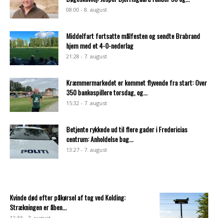
08:00 - 8. august
Middelfart fortsatte målfesten og sendte Brabrand
hjem med et 4-0-nederlag
21:28 - 7. august
Kræmmermarkedet er kommet flyvende fra start: Over
350 bankospillere torsdag, og...
15:32 - 7. august
Betjente rykkede ud til flere gader i Fredericias
centrum: Anholdelse bag...
13:27 - 7. august
Kvinde død efter påkørsel af tog ved Kolding:
Strækningen er åben...
12:33 - 7. august