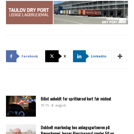
Facebook
X
Linkedin
Bilist anholdt for spritkørsel kort før midnat
10:15 - 8. august
Dobbelt mærkedag hos anlægsgartneren på
Bøgeskovvej: Jesper Bjerrisgaard runder 50 og...