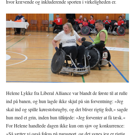
hvor krævende og inkluderende sporten i virkeligheden er.
Helene Lykke fra Liberal Alliance var blandt de første til at rulle
ind på banen, og hun lagde ikke skjul på sin forventning: »Jeg
skal ind og spille kørestolsrugby, og det bliver rigtig fedt,« sagde
hun med et grin, inden hun tilføjede: »Jeg forventer at få tæsk.«
For Helene handlede dagen ikke kun om sjov og konkurrence:
»Så sætter vi også fokus på parasport, og det synes jeg er rigtig