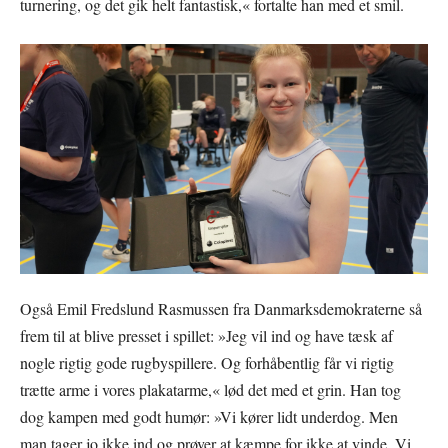
turnering, og det gik helt fantastisk,« fortalte han med et smil.
Også Emil Fredslund Rasmussen fra Danmarksdemokraterne så
frem til at blive presset i spillet: »Jeg vil ind og have tæsk af
nogle rigtig gode rugbyspillere. Og forhåbentlig får vi rigtig
trætte arme i vores plakatarme,« lød det med et grin. Han tog
dog kampen med godt humør: »Vi kører lidt underdog. Men
man tager jo ikke ind og prøver at kæmpe for ikke at vinde. Vi