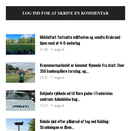
LOG IND FOR AT SKRIVE EN KOMMENTAR
Middelfart fortsatte målfesten og sendte Brabrand
hjem med et 4-0-nederlag
21:28 - 7. august
Kræmmermarkedet er kommet flyvende fra start: Over
350 bankospillere torsdag, og...
15:32 - 7. august
Betjente rykkede ud til flere gader i Fredericias
centrum: Anholdelse bag...
13:27 - 7. august
Kvinde død efter påkørsel af tog ved Kolding:
Strækningen er åben...