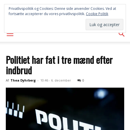
SYD
Privatlivspolitik og Cookies: Denne side anvender Cookies. Ved at
fortsætte accepterer du vores privatlivspolitik.
Cookie Politik
AVISEN
Politiet har fat i tre mænd efter
indbrud
Af
Thea Dyhrberg
-
10:46 - 6. december
0