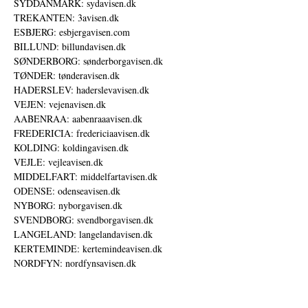
SYDDANMARK: sydavisen.dk
TREKANTEN: 3avisen.dk
ESBJERG: esbjergavisen.com
BILLUND: billundavisen.dk
SØNDERBORG: sønderborgavisen.dk
TØNDER: tønderavisen.dk
HADERSLEV: haderslevavisen.dk
VEJEN: vejenavisen.dk
AABENRAA: aabenraaavisen.dk
FREDERICIA: fredericiaavisen.dk
KOLDING: koldingavisen.dk
VEJLE: vejleavisen.dk
MIDDELFART: middelfartavisen.dk
ODENSE: odenseavisen.dk
NYBORG: nyborgavisen.dk
SVENDBORG: svendborgavisen.dk
LANGELAND: langelandavisen.dk
KERTEMINDE: kertemindeavisen.dk
NORDFYN: nordfynsavisen.dk