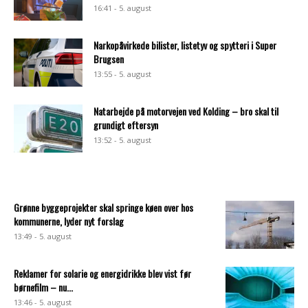
16:41 - 5. august
Narkopåvirkede bilister, listetyv og spytteri i Super
Brugsen
13:55 - 5. august
Natarbejde på motorvejen ved Kolding – bro skal til
grundigt eftersyn
13:52 - 5. august
Grønne byggeprojekter skal springe køen over hos
kommunerne, lyder nyt forslag
13:49 - 5. august
Reklamer for solarie og energidrikke blev vist før
børnefilm – nu...
13:46 - 5. august