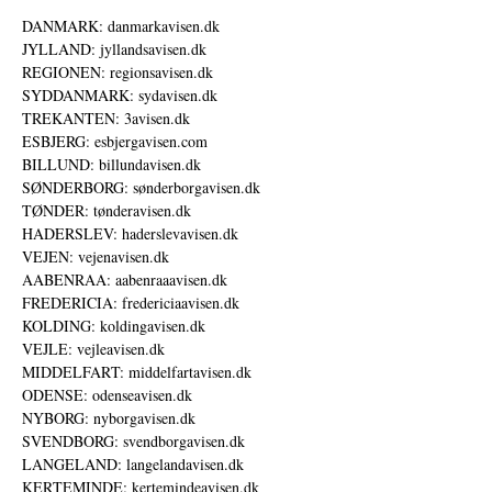
DANMARK: danmarkavisen.dk
JYLLAND: jyllandsavisen.dk
REGIONEN: regionsavisen.dk
SYDDANMARK: sydavisen.dk
TREKANTEN: 3avisen.dk
ESBJERG: esbjergavisen.com
BILLUND: billundavisen.dk
SØNDERBORG: sønderborgavisen.dk
TØNDER: tønderavisen.dk
HADERSLEV: haderslevavisen.dk
VEJEN: vejenavisen.dk
AABENRAA: aabenraaavisen.dk
FREDERICIA: fredericiaavisen.dk
KOLDING: koldingavisen.dk
VEJLE: vejleavisen.dk
MIDDELFART: middelfartavisen.dk
ODENSE: odenseavisen.dk
NYBORG: nyborgavisen.dk
SVENDBORG: svendborgavisen.dk
LANGELAND: langelandavisen.dk
KERTEMINDE: kertemindeavisen.dk