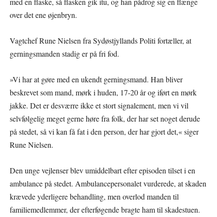
med en flaske, så flasken gik itu, og han pådrog sig en flænge
over det ene øjenbryn.
Vagtchef Rune Nielsen fra Sydøstjyllands Politi fortæller, at
gerningsmanden stadig er på fri fod.
»Vi har at gøre med en ukendt gerningsmand. Han bliver
beskrevet som mand, mørk i huden, 17-20 år og iført en mørk
jakke. Det er desværre ikke et stort signalement, men vi vil
selvfølgelig meget gerne høre fra folk, der har set noget derude
på stedet, så vi kan få fat i den person, der har gjort det,« siger
Rune Nielsen.
Den unge vejlenser blev umiddelbart efter episoden tilset i en
ambulance på stedet. Ambulancepersonalet vurderede, at skaden
krævede yderligere behandling, men overlod manden til
familiemedlemmer, der efterføgende bragte ham til skadestuen.