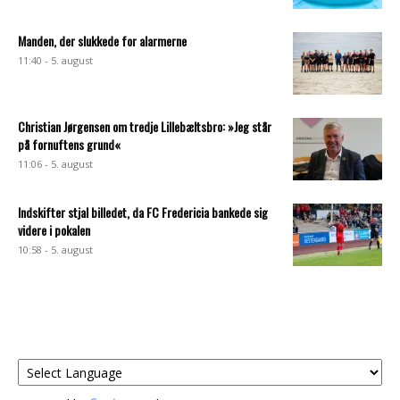
Manden, der slukkede for alarmerne
11:40 - 5. august
Christian Jørgensen om tredje Lillebæltsbro: »Jeg står
på fornuftens grund«
11:06 - 5. august
Indskifter stjal billedet, da FC Fredericia bankede sig
videre i pokalen
10:58 - 5. august