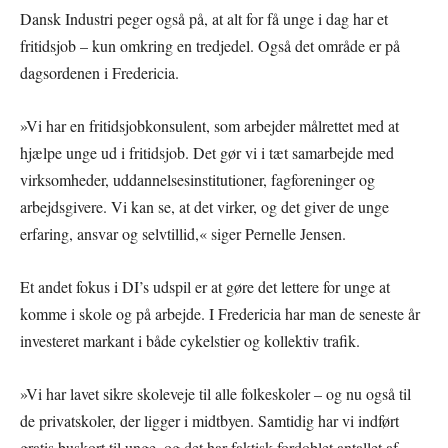
Dansk Industri peger også på, at alt for få unge i dag har et
fritidsjob – kun omkring en tredjedel. Også det område er på
dagsordenen i Fredericia.
»Vi har en fritidsjobkonsulent, som arbejder målrettet med at
hjælpe unge ud i fritidsjob. Det gør vi i tæt samarbejde med
virksomheder, uddannelsesinstitutioner, fagforeninger og
arbejdsgivere. Vi kan se, at det virker, og det giver de unge
erfaring, ansvar og selvtillid,« siger Pernelle Jensen.
Et andet fokus i DI’s udspil er at gøre det lettere for unge at
komme i skole og på arbejde. I Fredericia har man de seneste år
investeret markant i både cykelstier og kollektiv trafik.
»Vi har lavet sikre skoleveje til alle folkeskoler – og nu også til
de privatskoler, der ligger i midtbyen. Samtidig har vi indført
gratis buskort til unge, og det har faktisk fordoblet antallet af