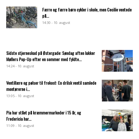
Færre og færre børn cykler i skole, men Cecilie ventede
på...
14:30 - 10. august
Sidste stjerneskud på Østergade: Søndag aften lukker
Møllers Pop-Up efter en sommer med fyldte...
14:24 - 10. august
Ventillære og pølser til frokost: En drilsk ventil samlede
montørerne i...
13:05 - 10. august
Pia har stået på kræmmermarkeder i 15 år, og
Fredericia har...
11:09 - 10. august