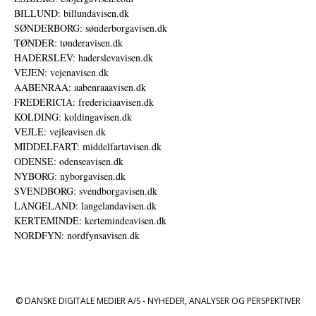
BILLUND: billundavisen.dk
SØNDERBORG: sønderborgavisen.dk
TØNDER: tønderavisen.dk
HADERSLEV: haderslevavisen.dk
VEJEN: vejenavisen.dk
AABENRAA: aabenraaavisen.dk
FREDERICIA: fredericiaavisen.dk
KOLDING: koldingavisen.dk
VEJLE: vejleavisen.dk
MIDDELFART: middelfartavisen.dk
ODENSE: odenseavisen.dk
NYBORG: nyborgavisen.dk
SVENDBORG: svendborgavisen.dk
LANGELAND: langelandavisen.dk
KERTEMINDE: kertemindeavisen.dk
NORDFYN: nordfynsavisen.dk
© DANSKE DIGITALE MEDIER A/S - NYHEDER, ANALYSER OG PERSPEKTIVER