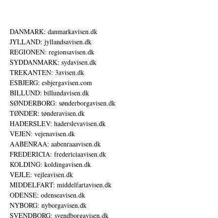
DANMARK: danmarkavisen.dk
JYLLAND: jyllandsavisen.dk
REGIONEN: regionsavisen.dk
SYDDANMARK: sydavisen.dk
TREKANTEN: 3avisen.dk
ESBJERG: esbjergavisen.com
BILLUND: billundavisen.dk
SØNDERBORG: sønderborgavisen.dk
TØNDER: tønderavisen.dk
HADERSLEV: haderslevavisen.dk
VEJEN: vejenavisen.dk
AABENRAA: aabenraaavisen.dk
FREDERICIA: fredericiaavisen.dk
KOLDING: koldingavisen.dk
VEJLE: vejleavisen.dk
MIDDELFART: middelfartavisen.dk
ODENSE: odenseavisen.dk
NYBORG: nyborgavisen.dk
SVENDBORG: svendborgavisen.dk