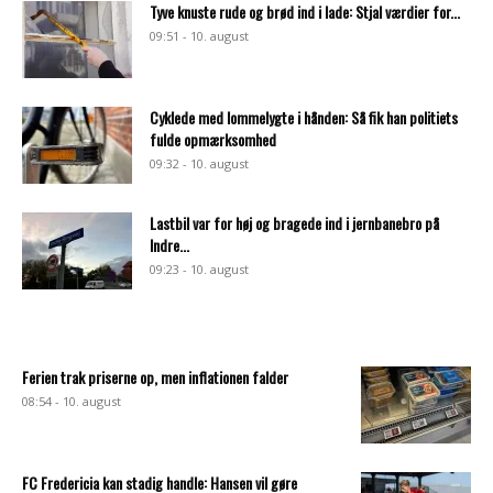
Tyve knuste rude og brød ind i lade: Stjal værdier for...
09:51 - 10. august
Cyklede med lommelygte i hånden: Så fik han politiets
fulde opmærksomhed
09:32 - 10. august
Lastbil var for høj og bragede ind i jernbanebro på
Indre...
09:23 - 10. august
Ferien trak priserne op, men inflationen falder
08:54 - 10. august
FC Fredericia kan stadig handle: Hansen vil gøre