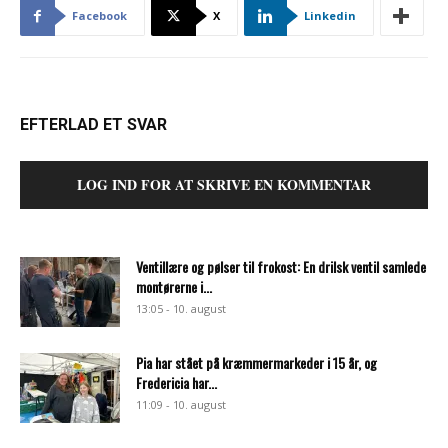
Facebook
X
Linkedin
EFTERLAD ET SVAR
LOG IND FOR AT SKRIVE EN KOMMENTAR
Ventillære og pølser til frokost: En drilsk ventil samlede
montørerne i...
13:05 - 10. august
Pia har stået på kræmmermarkeder i 15 år, og
Fredericia har...
11:09 - 10. august