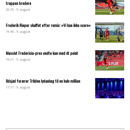
truppen bredere
20:35 - 9. august
Frederik Rieper skuffet efter remis: »Vi kan ikke score«
19:44 - 9. august
Massivt Fredericia-pres endte kun med ét point
19:21 - 9. august
Ildsjæl forærer Tråden lydanlæg til en halv million
17:17 - 9. august