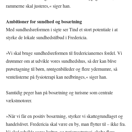
rammerne skal justeres,« siger han.
Ambitioner for sundhed og bosætning
Med sundhedsreformen i sigte ser Tind et stort potentiale i at
styrke de lokale sundhedstilbud i Fredericia.
»Vi skal bruge sundhedsreformen til fredericianernes fordel. Vi
drømmer om at udvikle vores sundhedshus, så der kan blive
prøvetagning til børn, røntgenbilleder og flere ydernumre, så
ventelisterne på fysioterapi kan nedbringes,« siger han.
Samtidig peger han på bosætning og turisme som centrale
vækstmotorer.
»Når vi får en positiv bosætning, styrker vi skattegrundlaget og
handelslivet. Fredericia skal være en by, man flytter til – ikke fra.
Vi skal udvikle vores kultur- og turismestrategi, skabe flere