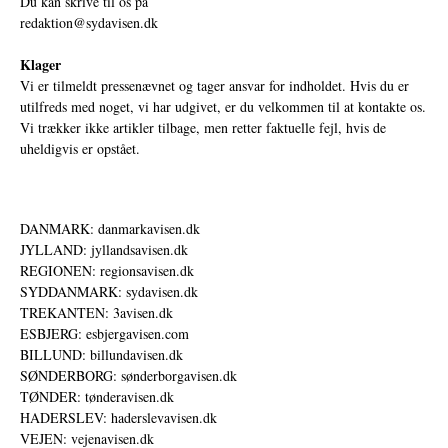
Du kan skrive til os på
redaktion@sydavisen.dk
Klager
Vi er tilmeldt pressenævnet og tager ansvar for indholdet. Hvis du er
utilfreds med noget, vi har udgivet, er du velkommen til at kontakte os.
Vi trækker ikke artikler tilbage, men retter faktuelle fejl, hvis de
uheldigvis er opstået.
DANMARK: danmarkavisen.dk
JYLLAND: jyllandsavisen.dk
REGIONEN: regionsavisen.dk
SYDDANMARK: sydavisen.dk
TREKANTEN: 3avisen.dk
ESBJERG: esbjergavisen.com
BILLUND: billundavisen.dk
SØNDERBORG: sønderborgavisen.dk
TØNDER: tønderavisen.dk
HADERSLEV: haderslevavisen.dk
VEJEN: vejenavisen.dk