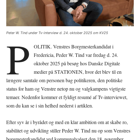
P
Peter W. Tind under Tv-interview d. 24. oktober 2025 om KV25
OLITIK. Venstres Borgmesterkandidat i
Fredericia, Peder W. Tind var fredag d. 24.
oktober 2025 på besøg hos Danske Digitale
medier på STATIONEN, hvor det blev til en
længere samtale om personen bag politikeren, den politiske
status for ham og Venstre netop nu og valgkampens vigtigste
temaer. Nedenfor kommer et fyldigt resumé af Tv-interviewet,
som du kan se i sin helhed nederst i artiklen.
Efter syv år i byrådet og med en klar ambition om at skabe ro,
stabilitet og udvikling stiller Peder W. Tind nu op som Venstres
borgmesterkandidat ved kommunalvalget den 18. november.