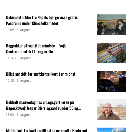
Dokumentarfilm fra Nepals bjerge vises gratis i
Panorama under Klimafolkemødet
12:05 - 8. august
Bogpakker på vej til de mindste – Vejle
Centralbibliotek får nøglerolle
11:56 - 8. august
Bilist anholdt for spritkørsel kort før midnat
10:15 - 8. august
Dobbelt mærkedag hos anlægsgartneren på
Bøgeskovvej: Jesper Bjerrisgaard runder 50 og...
08:00 - 8. august
Middelfart fortsatte målfesten og sendte Brabrand