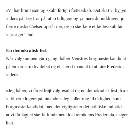
»Vi har brudt isen og skabt forlig i fællesskab. Det skal vi bygge
videre på. Jeg tror på, at jo tidligere og jo mere du inddrager, jo
færre misforståelser opstår der, og jo stærkere et fællesskab får
vi,« siger Tind.
En demokratisk fest
Når valgkampen går i gang, håber Venstres borgmesterkandidat
på en konstruktiv debat og et stærkt mandat til at føre Fredericia
videre.
»Jeg håber, vi får et højt valgresultat og en demokratisk fest, hvor
vi bliver klogere på hinanden. Jeg stiller mig til rådighed som
borgmesterkandidat, men det vigtigste er det politiske indhold –
at vi får lagt et stærkt fundament for fremtidens Fredericia,« siger
han.