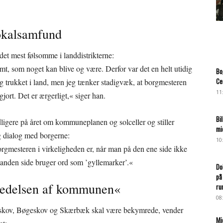
lokalsamfund
det mest følsomme i landdistrikterne:
omt, som noget kan blive og være. Derfor var det en helt utidig
Bo
Ce
g trukket i land, men jeg tænker stadigvæk, at borgmesteren
11
ort. Det er ærgerligt,« siger han.
Bi
dligere på året om kommuneplanen og solceller og stiller
mi
g dialog med borgerne:
10
orgmesteren i virkeligheden er, når man på den ene side ikke
anden side bruger ord som ’gyllemarker’.«
Do
på
 ledelsen af kommunen«
ru
08
geskov, Bøgeskov og Skærbæk skal være bekymrede, vender
Mi