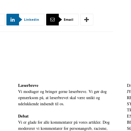
Linkedin
Email
Læserbreve
D
Vi modtager og bringer gerne læserbreve. Vi gør dog
JY
opmærksom på, at læserbrevet skal være unikt og
RE
udelukkende indsendt til os.
S
T
Debat
ES
Vi er glade for alle kommentarer på vores artikler. Dog
BI
modererer vi kommentarer for personangreb, racisme,
SØ