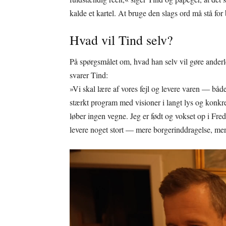
kalde et kartel. At bruge den slags ord må stå fo
Hvad vil Tind selv?
På spørgsmålet om, hvad han selv vil gøre anderled
svarer Tind:
»Vi skal lære af vores fejl og levere varen — både
stærkt program med visioner i langt lys og konkr
løber ingen vegne. Jeg er født og vokset op i Fre
levere noget stort — mere borgerinddragelse, mere 