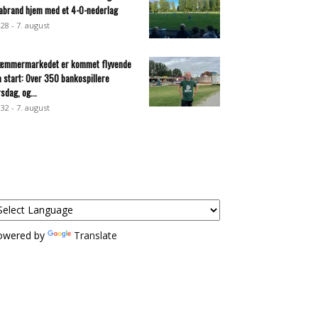
abrand hjem med et 4-0-nederlag
:28 - 7. august
æmmermarkedet er kommet flyvende
a start: Over 350 bankospillere
rsdag, og...
:32 - 7. august
owered by
Translate