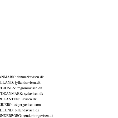
ANMARK: danmarkavisen.dk
LLAND: jyllandsavisen.dk
GIONEN: regionsavisen.dk
YDDANMARK: sydavisen.dk
REKANTEN: 3avisen.dk
BJERG: esbjergavisen.com
LLUND: billundavisen.dk
NDERBORG: sønderborgavisen.dk