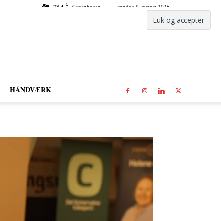
C
23.4
Copenhagen
søndag 9. august 2026
HÅNDVÆRK