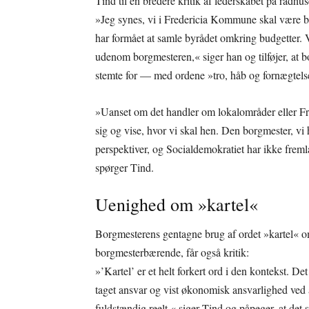
Tind til en bredere kritik af lederskabet på rådhus
»Jeg synes, vi i Fredericia Kommune skal være be
har formået at samle byrådet omkring budgetter. V
udenom borgmesteren,« siger han og tilføjer, at b
stemte for — med ordene »tro, håb og fornægtels
»Uanset om det handler om lokalområder eller Fre
sig og vise, hvor vi skal hen. Den borgmester, vi h
perspektiver, og Socialdemokratiet har ikke fremla
spørger Tind.
Uenighed om »kartel«
Borgmesterens gentagne brug af ordet »kartel« om
borgmesterbærende, får også kritik:
»’Kartel’ er et helt forkert ord i den kontekst. D
taget ansvar og vist økonomisk ansvarlighed ved 
fuldstændig reelt,« siger Tind og påpeger, at det