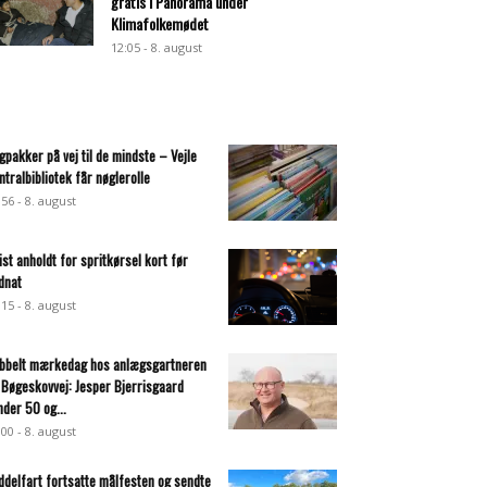
gratis i Panorama under
Klimafolkemødet
12:05 - 8. august
gpakker på vej til de mindste – Vejle
ntralbibliotek får nøglerolle
:56 - 8. august
list anholdt for spritkørsel kort før
dnat
:15 - 8. august
bbelt mærkedag hos anlægsgartneren
 Bøgeskovvej: Jesper Bjerrisgaard
nder 50 og...
:00 - 8. august
ddelfart fortsatte målfesten og sendte