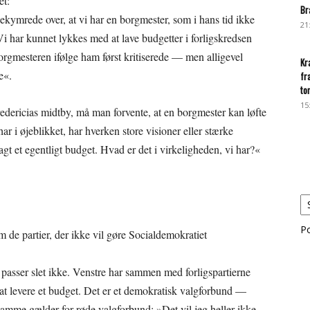
et:
Br
kymrede over, at vi har en borgmester, som i hans tid ikke
21
i har kunnet lykkes med at lave budgetter i forligskredsen
orgmesteren ifølge ham først kritiserede — men alligevel
Kr
e«.
fr
to
15
dericias midtby, må man forvente, at en borgmester kan løfte
ar i øjeblikket, har hverken store visioner eller stærke
gt et egentligt budget. Hvad er det i virkeligheden, vi har?«
P
 de partier, der ikke vil gøre Socialdemokratiet
et passer slet ikke. Venstre har sammen med forligspartierne
at levere et budget. Det er et demokratisk valgforbund —
 samme gælder for røde valgforbund: »Det vil jeg heller ikke