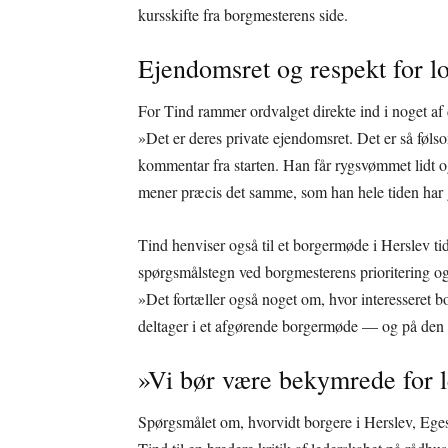
kursskifte fra borgmesterens side.
Ejendomsret og respekt for 
For Tind rammer ordvalget direkte ind i noget af 
»Det er deres private ejendomsret. Det er så føls
kommentar fra starten. Han får rygsvømmet lidt o
mener præcis det samme, som han hele tiden har gj
Tind henviser også til et borgermøde i Herslev ti
spørgsmålstegn ved borgmesterens prioritering o
»Det fortæller også noget om, hvor interesseret b
deltager i et afgørende borgermøde — og på den 
»Vi bør være bekymrede for
Spørgsmålet om, hvorvidt borgere i Herslev, E