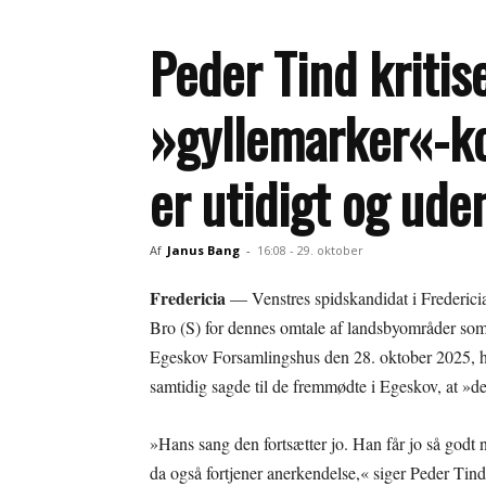
Peder Tind kriti
»gyllemarker«-k
er utidigt og ude
Af
Janus Bang
-
16:08 - 29. oktober
Fredericia
— Venstres spidskandidat i Fredericia
Bro (S) for dennes omtale af landsbyområder som
Egeskov Forsamlingshus den 28. oktober 2025, hvo
samtidig sagde til de fremmødte i Egeskov, at »de
»Hans sang den fortsætter jo. Han får jo så godt n
da også fortjener anerkendelse,« siger Peder Tind