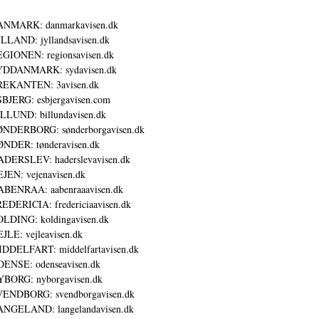
ANMARK: danmarkavisen.dk
LLAND: jyllandsavisen.dk
GIONEN: regionsavisen.dk
YDDANMARK: sydavisen.dk
REKANTEN: 3avisen.dk
BJERG: esbjergavisen.com
LLUND: billundavisen.dk
NDERBORG: sønderborgavisen.dk
NDER: tønderavisen.dk
DERSLEV: haderslevavisen.dk
JEN: vejenavisen.dk
BENRAA: aabenraaavisen.dk
EDERICIA: fredericiaavisen.dk
LDING: koldingavisen.dk
JLE: vejleavisen.dk
DDELFART: middelfartavisen.dk
ENSE: odenseavisen.dk
BORG: nyborgavisen.dk
ENDBORG: svendborgavisen.dk
NGELAND: langelandavisen.dk