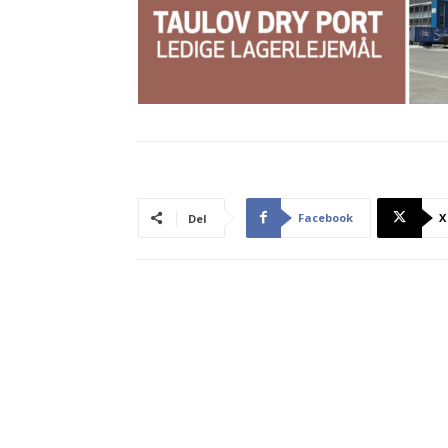
Facebook
X
Del