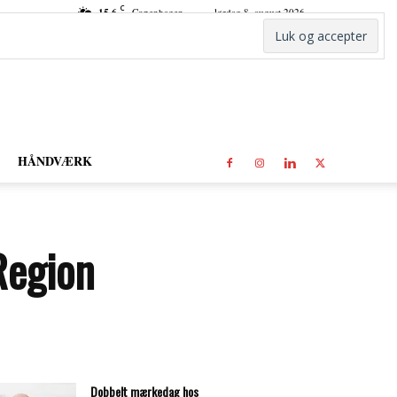
C
15.6
Copenhagen
lørdag 8. august 2026
HÅNDVÆRK
Region
Dobbelt mærkedag hos