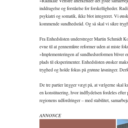
»Radikale Venstre anerkender det gode samarbejds
inddragelse og forståelse for forskelligheder. Radik
psykiatri og somatik, ikke blot integreret. Vi øns
kommende sundhedsråd. Og så skal vi sikre trygh
Fra Enhedslisten understreger Martin Schmidt Ko
evne til at gennemføre reformer uden at miste fo
»Implementeringen af sundhedsreformen bliver en
plads til eksperimenter. Enhedslisten ønsker maks
tryghed og holde fokus på grønne løsninger. Derf
De tre partier lægger vægt på, at vælgerne skal 
en konstituering, hvor indflydelsen fordeles efter 
regionens udfordringer – med stabilitet, samarbej
ANNONCE