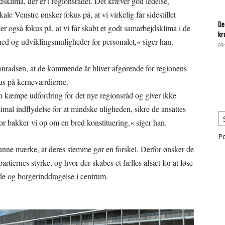
klima, der er i regionsrådet. Det kræver god ledelse,
ale Venstre ønsker fokus på, at vi virkelig får sidestillet
De
ker også fokus på, at vi får skabt et godt samarbejdsklima i de
kr
ed og udviklingsmuligheder for personalet,« siger han.
09
nradsen, at de kommende år bliver afgørende for regionens
kus på kerneværdierne.
 kæmpe udfordring for det nye regionsråd og giver ikke
imal indflydelse for at mindske uligheden, sikre de ansattes
or bakker vi op om en bred konstituering,« siger han.
P
kunne mærke, at deres stemme gør en forskel. Derfor ønsker de
partiernes styrke, og hvor der skabes et fælles afsæt for at løse
de og borgerinddragelse i centrum.