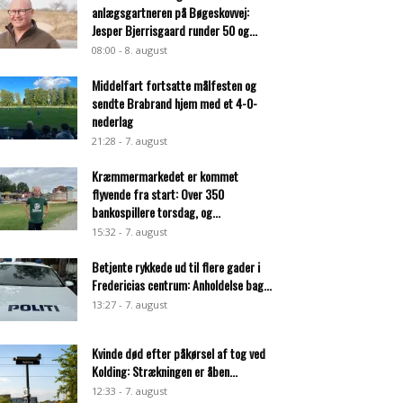
anlægsgartneren på Bøgeskovvej:
Jesper Bjerrisgaard runder 50 og...
08:00 - 8. august
Middelfart fortsatte målfesten og
sendte Brabrand hjem med et 4-0-
nederlag
21:28 - 7. august
Kræmmermarkedet er kommet
flyvende fra start: Over 350
bankospillere torsdag, og...
15:32 - 7. august
Betjente rykkede ud til flere gader i
Fredericias centrum: Anholdelse bag...
13:27 - 7. august
Kvinde død efter påkørsel af tog ved
Kolding: Strækningen er åben...
12:33 - 7. august