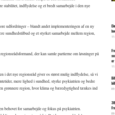
e stabilitet, indflydelse og et bredt samarbejde i den nye
 store udfordringer – blandt andet implementeringen af en ny
El
hv
ære sundhedstilbud og et styrket samarbejde mellem region,
11
Fr
en regionsrådsformand, der kan samle partierne om løsninger på
sv
er 
11
 i det nye regionsråd giver os størst mulig indflydelse, så vi
Bi
etider, mere lighed i sundhed, styrke psykiatrien og bedre
bi
or en grønnere region, hvor klima og bæredygtighed tænkes ind
09
38
Fr
 behovet for samarbejde og fokus på psykiatrien.
09