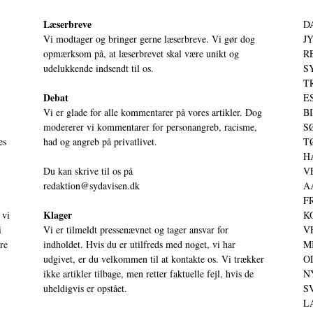
Læserbreve
D
Vi modtager og bringer gerne læserbreve. Vi gør dog
JY
opmærksom på, at læserbrevet skal være unikt og
RE
udelukkende indsendt til os.
S
T
Debat
ES
Vi er glade for alle kommentarer på vores artikler. Dog
BI
modererer vi kommentarer for personangreb, racisme,
SØ
es
had og angreb på privatlivet.
TØ
HA
Du kan skrive til os på
VE
redaktion@sydavisen.dk
AA
FR
Klager
 vi
KO
i
Vi er tilmeldt pressenævnet og tager ansvar for
VE
ere
indholdet. Hvis du er utilfreds med noget, vi har
MI
udgivet, er du velkommen til at kontakte os. Vi trækker
OD
ikke artikler tilbage, men retter faktuelle fejl, hvis de
NY
uheldigvis er opstået.
SV
LA