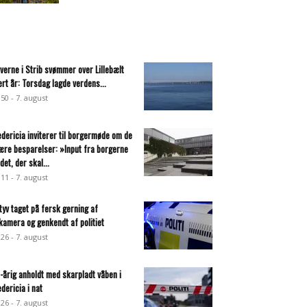
everne i Strib svømmer over Lillebælt
ert år: Torsdag lagde verdens...
:50 - 7. august
edericia inviterer til borgermøde om de
ære besparelser: »Input fra borgerne
det, der skal...
:11 - 7. august
ltyv taget på fersk gerning af
lkamera og genkendt af politiet
:26 - 7. august
-årig anholdt med skarpladt våben i
edericia i nat
:26 - 7. august