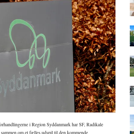
sforhandlingerne i Region Syddanmark har SF, Radikale
gå sammen om et fælles udspil til den kommende