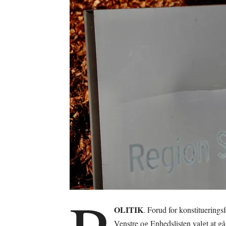
OLITIK
. Forud for konstituering
Venstre og Enhedslisten valgt at 