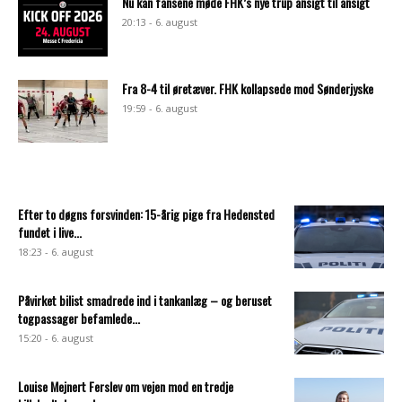
Nu kan fansene møde FHK’s nye trup ansigt til ansigt
20:13 - 6. august
Fra 8-4 til øretæver. FHK kollapsede mod Sønderjyske
19:59 - 6. august
Efter to døgns forsvinden: 15-årig pige fra Hedensted
fundet i live...
18:23 - 6. august
Påvirket bilist smadrede ind i tankanlæg – og beruset
togpassager befamlede...
15:20 - 6. august
Louise Mejnert Ferslev om vejen mod en tredje