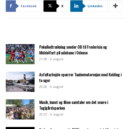
Facebook
X
Linkedin
Pokallodtrækning sender OB til Fredericia og
Middelfart på udebane i Odense
21:28 - 6. august
Asfaltarbejde spærrer Taulovmotorvejen mod Kolding i
to uger
20:28 - 6. august
Musik, kunst og åbne samtaler om det svære i
Teglgårdsparken
20:23 - 6. august