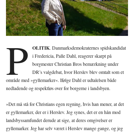
P
OLITIK
. Danmarksdemokraternes spidskandidat
i Fredericia, Palle Dahl, reagerer skarpt på
borgmester Christian Bros bemærkning under
DR’s valgdebat, hvor Herslev blev omtalt som et
område med »gyllemarker«. Ifølge Dahl er udtalelsen både
nedladende og respektløs over for borgerne i landsbyen.
»Det må stå for Christians egen regning, hvis han mener, at det
er gyllemarker, der er i Herslev. Jeg synes, det er en hån mod
landsbyssamfundet derude at sige, at deres omgivelser er
gyllemarker. Jeg har selv været i Herslev mange gange, og jeg