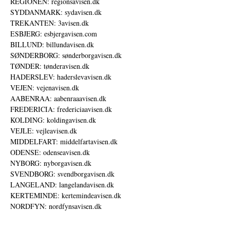
REGIONEN: regionsavisen.dk
SYDDANMARK: sydavisen.dk
TREKANTEN: 3avisen.dk
ESBJERG: esbjergavisen.com
BILLUND: billundavisen.dk
SØNDERBORG: sønderborgavisen.dk
TØNDER: tønderavisen.dk
HADERSLEV: haderslevavisen.dk
VEJEN: vejenavisen.dk
AABENRAA: aabenraaavisen.dk
FREDERICIA: fredericiaavisen.dk
KOLDING: koldingavisen.dk
VEJLE: vejleavisen.dk
MIDDELFART: middelfartavisen.dk
ODENSE: odenseavisen.dk
NYBORG: nyborgavisen.dk
SVENDBORG: svendborgavisen.dk
LANGELAND: langelandavisen.dk
KERTEMINDE: kertemindeavisen.dk
NORDFYN: nordfynsavisen.dk