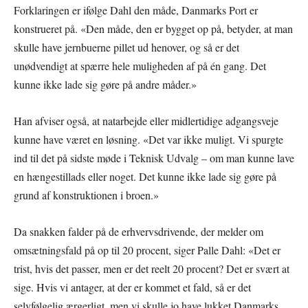
Forklaringen er ifølge Dahl den måde, Danmarks Port er
konstrueret på. «Den måde, den er bygget op på, betyder, at man
skulle have jernbuerne pillet ud henover, og så er det
unødvendigt at spærre hele muligheden af på én gang. Det
kunne ikke lade sig gøre på andre måder.»
Han afviser også, at natarbejde eller midlertidige adgangsveje
kunne have været en løsning. «Det var ikke muligt. Vi spurgte
ind til det på sidste møde i Teknisk Udvalg – om man kunne lave
en hængestillads eller noget. Det kunne ikke lade sig gøre på
grund af konstruktionen i broen.»
Da snakken falder på de erhvervsdrivende, der melder om
omsætningsfald på op til 20 procent, siger Palle Dahl: «Det er
trist, hvis det passer, men er det reelt 20 procent? Det er svært at
sige. Hvis vi antager, at der er kommet et fald, så er det
selvfølgelig ærgerligt, men vi skulle jo have lukket Danmarks