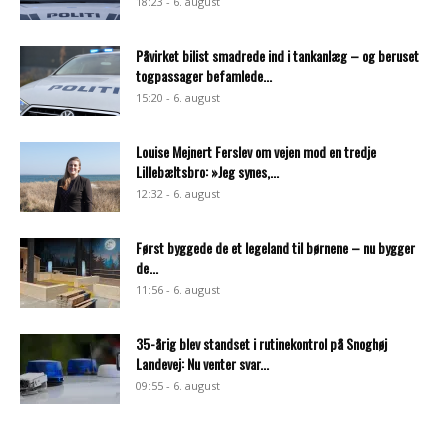
18:23 - 6. august
Påvirket bilist smadrede ind i tankanlæg – og beruset
togpassager befamlede...
15:20 - 6. august
Louise Mejnert Ferslev om vejen mod en tredje
Lillebæltsbro: »Jeg synes,...
12:32 - 6. august
Først byggede de et legeland til børnene – nu bygger
de...
11:56 - 6. august
35-årig blev standset i rutinekontrol på Snoghøj
Landevej: Nu venter svar...
09:55 - 6. august