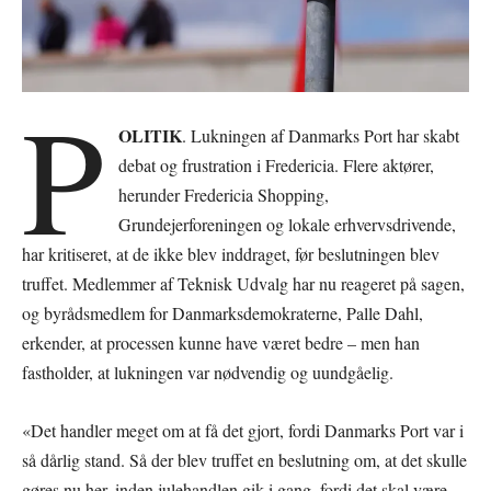
P
OLITIK
. Lukningen af Danmarks Port har skabt
debat og frustration i Fredericia. Flere aktører,
herunder Fredericia Shopping,
Grundejerforeningen og lokale erhvervsdrivende,
har kritiseret, at de ikke blev inddraget, før beslutningen blev
truffet. Medlemmer af Teknisk Udvalg har nu reageret på sagen,
og byrådsmedlem for Danmarksdemokraterne, Palle Dahl,
erkender, at processen kunne have været bedre – men han
fastholder, at lukningen var nødvendig og uundgåelig.
«Det handler meget om at få det gjort, fordi Danmarks Port var i
så dårlig stand. Så der blev truffet en beslutning om, at det skulle
gøres nu her, inden julehandlen gik i gang, fordi det skal være