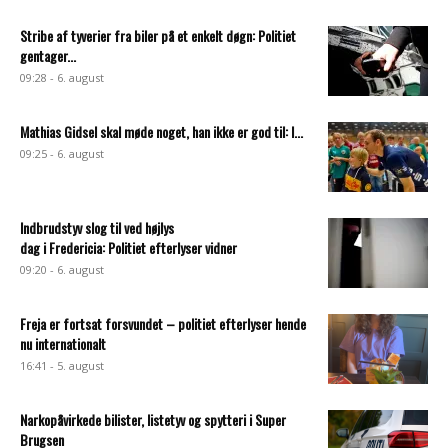
Stribe af tyverier fra biler på et enkelt døgn: Politiet
gentager...
09:28 - 6. august
Mathias Gidsel skal møde noget, han ikke er god til: I...
09:25 - 6. august
Indbrudstyv slog til ved højlys
dag i Fredericia: Politiet efterlyser vidner
09:20 - 6. august
Freja er fortsat forsvundet – politiet efterlyser hende
nu internationalt
16:41 - 5. august
Narkopåvirkede bilister, listetyv og spytteri i Super
Brugsen