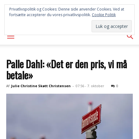
SYD
Privatlivspolitik og Cookies: Denne side anvender Cookies. Ved at
fortsætte accepterer du vores privatlivspolitik.
Cookie Politik
AVISEN
Palle Dahl: «Det er den pris, vi må
betale»
Af
Julie Christine Skøtt Christensen
-
07:56 - 7. oktober
0