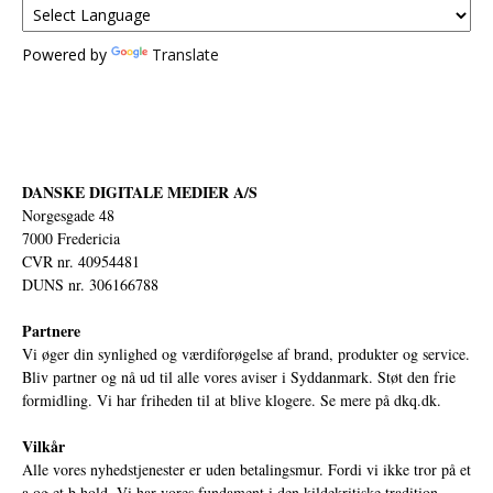
Powered by
Translate
DANSKE DIGITALE MEDIER A/S
Norgesgade 48
7000 Fredericia
CVR nr. 40954481
DUNS nr. 306166788
Partnere
Vi øger din synlighed og værdiforøgelse af brand, produkter og service.
Bliv partner og nå ud til alle vores aviser i Syddanmark. Støt den frie
formidling. Vi har friheden til at blive klogere. Se mere på
dkq.dk.
Vilkår
Alle vores nyhedstjenester er uden betalingsmur. Fordi vi ikke tror på et
a og et b hold. Vi har vores fundament i den kildekritiske tradition,