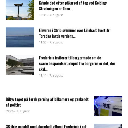
Kvinde død efter påkørsel af tog ved Kolding:
Strækningen er åben...
12:33 - 7. august
Eleverne i Strib svømmer over Lillebælt hvert år:
Torsdag lagde verdens...
11:50 - 7. august
Fredericia inviterer til borgermøde om de
svære besparelser: »Input fra borgerne er det, der
skal...
11:11 - 7. august
Biltyv taget på fersk gerning af bilkamera og genkendt
af politiet
09:26 - 7. august
38-årig anholdt med skarpladt våben i Fredericia i nat