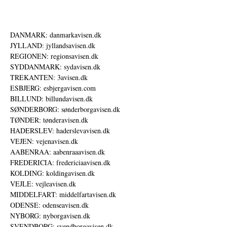
DANMARK: danmarkavisen.dk
JYLLAND: jyllandsavisen.dk
REGIONEN: regionsavisen.dk
SYDDANMARK: sydavisen.dk
TREKANTEN: 3avisen.dk
ESBJERG: esbjergavisen.com
BILLUND: billundavisen.dk
SØNDERBORG: sønderborgavisen.dk
TØNDER: tønderavisen.dk
HADERSLEV: haderslevavisen.dk
VEJEN: vejenavisen.dk
AABENRAA: aabenraaavisen.dk
FREDERICIA: fredericiaavisen.dk
KOLDING: koldingavisen.dk
VEJLE: vejleavisen.dk
MIDDELFART: middelfartavisen.dk
ODENSE: odenseavisen.dk
NYBORG: nyborgavisen.dk
SVENDBORG: svendborgavisen.dk